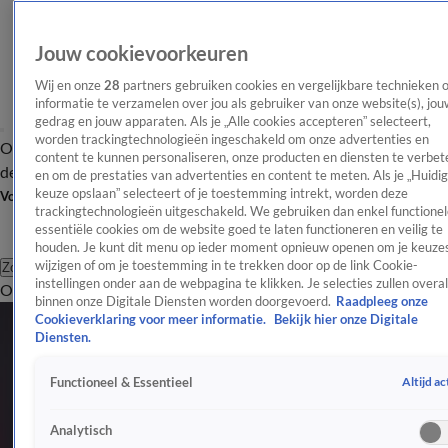
Jouw cookievoorkeuren
Wij en onze
28
partners gebruiken cookies en vergelijkbare technieken 
informatie te verzamelen over jou als gebruiker van onze website(s), jou
gedrag en jouw apparaten. Als je „Alle cookies accepteren” selecteert,
worden trackingtechnologieën ingeschakeld om onze advertenties en
Overzicht
Afleveringen
Tip
Entertainment
BN'ers
TV
Crime
Algemeen
content te kunnen personaliseren, onze producten en diensten te verbet
de redactie
Nieuwsbrief
en om de prestaties van advertenties en content te meten. Als je „Huidi
keuze opslaan” selecteert of je toestemming intrekt, worden deze
Volg Shownieuws
trackingtechnologieën uitgeschakeld. We gebruiken dan enkel functionel
essentiële cookies om de website goed te laten functioneren en veilig te
houden. Je kunt dit menu op ieder moment opnieuw openen om je keuzes
wijzigen of om je toestemming in te trekken door op de link Cookie-
Zoeken
instellingen onder aan de webpagina te klikken. Je selecties zullen overal
Overzicht
Entertainment
Spraakmakend
Reality
Crime
Video's
Afl
Rechtszaken
binnen onze Digitale Diensten worden doorgevoerd.
Raadpleeg onze
Cookieverklaring voor meer informatie.
Bekijk hier onze Digitale
Blijf op de hoogte van de meest spraakmakende rechtszaken en
Diensten.
juridische ontwikkelingen.
Altijd ac
Functioneel & Essentieel
Rechtszaken
Thijs Römer niet in rechtbank voor uitspraak in zedenzaak
Analytisch
8 aug 2023, 12:54