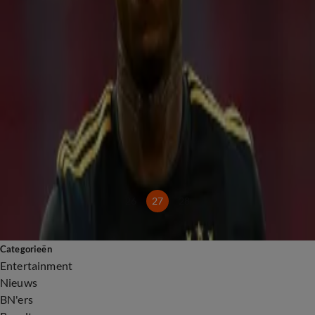
18 jan 2023, 13:35
Willem Engel wraakt rechtbank in zaak over opruiing
9 jan 2023, 16:57
Jelle Brandt Corstius staat in rechtbank wegens smaad
22 dec 2022, 08:51
Jelle Brandt Corstius voor de rechter wegens smaad
12 dec 2022, 13:36
Rechtbank staat stil bij overlijden moeder gedode Gino (9)
5 dec 2022, 11:14
Strafzaak tegen voetballer Quincy Promes vindt plaats in maart
21 okt 2022, 19:28
26
27
28
Categorieën
Entertainment
Nieuws
BN'ers