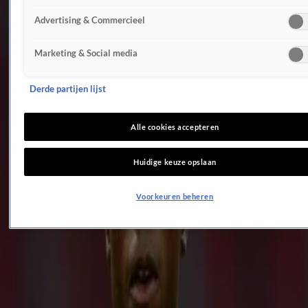
Thijs Römer hoort in rechtbank Assen uitspraak in zedenzaak
Advertising & Commercieel
8 aug 2023, 09:56
Op deze datum doet rechter uitspraak in zedenzaak Thijs Römer
Marketing & Social media
25 juli 2023, 19:10
Rechtszaak tegen Thijs Römer van start
25 juli 2023, 09:03
Derde partijen lijst
Ex-deelnemer Temptation Island voor de rechter wegens oplichting
20 juni 2023, 17:15
Alle cookies accepteren
Roddelpraat en John de Mol wachten op rechtbankoordeel
14 juni 2023, 08:00
Huidige keuze opslaan
Rechtszaak Thijs Römer over vermeende zedendelicten verplaatst
28 mrt 2023, 11:49
Voorkeuren beheren
Rechtbank heropent onderzoek in mishandelingszaak Quincy Promes
15 mrt 2023, 10:46
Rechter doet uitspraak over beslag op villa van Jan des Bouvrie
6 feb 2023, 08:00
Monique des Bouvrie komt aan bij rechtbank voor kort geding erfenis
23 jan 2023, 14:20
Rechtbank spreekt Brandt Corstius grotendeels vrij van smaad