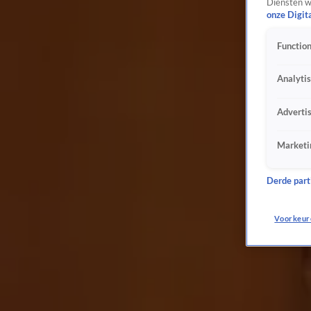
Diensten w
Verdachten gewapende overval waardetransport eind deze maand voor rechter
onze Digit
6 aug 2021, 12:34
Function
Voormalig Oranje-international Bryan Roy voor rechter wegens dreigtweet Rutte
5 aug 2021, 13:52
Analyti
Rechter ziet 'voldoende bewijs' van belastingontduiking Shakira
28 juli 2021, 21:24
Adverti
Verdachten moord Peter R. de Vries voor raadkamer rechtbank
19 juli 2021, 07:35
Marketi
Britney Spears smeekt rechters: 'Ik wil leven terug'
24 juni 2021, 07:46
Geïrriteerde Taghi tegen rechter: u snoert mij de mond
Derde parti
3 juni 2021, 18:37
Fred van Leer niet aanwezig bij rechtszaak mislukte overval
Voorkeur
26 mei 2021, 15:06
Overvaller Fred van Leer voor de rechter
26 mei 2021, 07:44
Vrouwen die RIVM-directeur Van Dissel bedreigden voor de rechter
12 mei 2021, 15:27