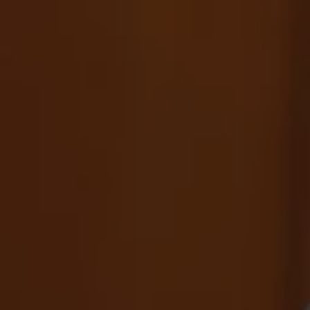
Verdachte overval Fred van Leer volgende maand voor rechter
22 apr 2021, 16:44
Rechtbank velt vonnis in misbruikzaak Keith Bakker
3 mrt 2021, 10:24
Rechter stelt Estelle Cruijff in het gelijk
25 feb 2021, 17:45
Verzoek vervroegde vrijlating Frank Masmeijer afgewezen
22 feb 2021, 13:54
Danny Masterson bepleit onschuld in verkrachtingszaak
21 jan 2021, 07:58