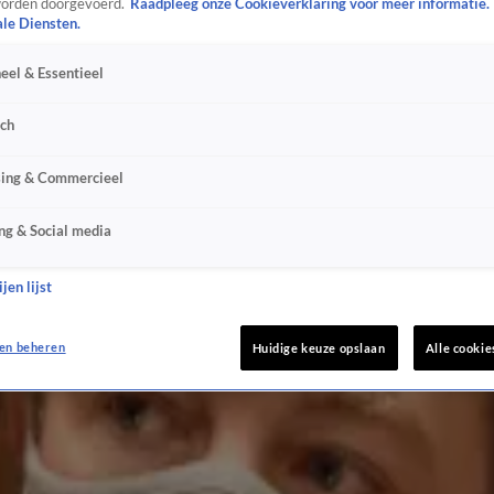
orden doorgevoerd.
Raadpleeg onze Cookieverklaring voor meer informatie.
ale Diensten.
eel & Essentieel
sch
sing & Commercieel
ng & Social media
jen lijst
en beheren
Huidige keuze opslaan
Alle cookie