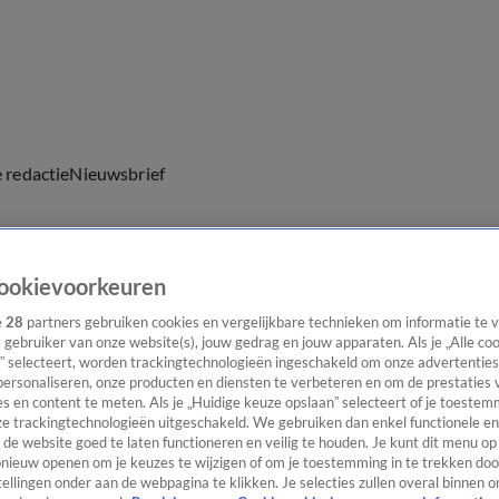
e redactie
Nieuwsbrief
ookievoorkeuren
everingen
e
28
partners gebruiken cookies en vergelijkbare technieken om informatie te
s gebruiker van onze website(s), jouw gedrag en jouw apparaten. Als je „Alle co
uridische ontwikkelingen.
” selecteert, worden trackingtechnologieën ingeschakeld om onze advertenties
personaliseren, onze producten en diensten te verbeteren en om de prestaties 
s en content te meten. Als je „Huidige keuze opslaan” selecteert of je toestemm
e trackingtechnologieën uitgeschakeld. We gebruiken dan enkel functionele en
de website goed te laten functioneren en veilig te houden. Je kunt dit menu op
ieuw openen om je keuzes te wijzigen of om je toestemming in te trekken door
ellingen onder aan de webpagina te klikken. Je selecties zullen overal binnen o