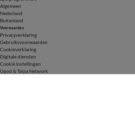
Algemeen
Nederland
Buitenland
Voorwaarden
Privacyverklaring
Gebruiksvoorwaarden
Cookieverklaring
Digitale diensten
Cookie instellingen
Upod & Talpa Network
Adverteren
Vacatures
Publieksservice
Toegankelijkheid
Over ons
Neem contact op
+31 (0)6 - 549 628 21
show@talpanetwork.com