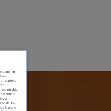
 verzamelen
okies
 en content
van
ing intrekt,
 essentiële
 ieder
 op de link
nze Digitale