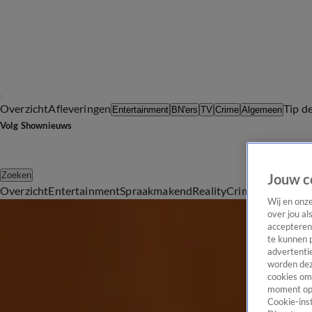
Overzicht
Afleveringen
Tip d
Entertainment
BN'ers
TV
Crime
Algemeen
Volg Shownieuws
Zoeken
Jouw c
Overzicht
Entertainment
Spraakmakend
Reality
Crime
Video's
Afl
Rechtszaken
Wij en onz
over jou al
Blijf op de hoogte van de meest spraakmakende rechtszaken en j
accepteren
Rechtszaken
te kunnen 
advertentie
Volgende week duidelijkheid over zitting Jort Kelder tegen Google
worden dez
31 aug 2021, 15:22
cookies om 
moment opn
Roddelpraat en Televizier op 2 september voor de rechter
Cookie-inst
25 aug 2021, 13:13