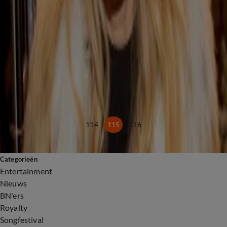
Misdaad
Fred van Leer slachtoffer uitlekken seksvideo
29 okt 2020, 22:03
Misdaad
Twaalf maanden cel voor chauffeur mislukte overval Van der Gijp
29 okt 2020, 14:33
Misdaad
Lagere straffen voor verspreiders plasseksvideo Paay
29 okt 2020, 13:42
Misdaad
114
115
116
Categorieën
Entertainment
Nieuws
BN'ers
Royalty
Songfestival