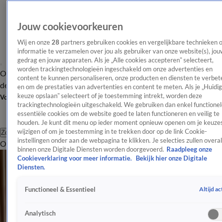
Jouw cookievoorkeuren
Wij en onze
28
partners gebruiken cookies en vergelijkbare technieken 
informatie te verzamelen over jou als gebruiker van onze website(s), jou
gedrag en jouw apparaten. Als je „Alle cookies accepteren” selecteert,
worden trackingtechnologieën ingeschakeld om onze advertenties en
Overzicht
Afleveringen
Tip
Entertainment
BN'ers
TV
Crime
Algemeen
content te kunnen personaliseren, onze producten en diensten te verbet
de redactie
Nieuwsbrief
en om de prestaties van advertenties en content te meten. Als je „Huidi
keuze opslaan” selecteert of je toestemming intrekt, worden deze
Volg Shownieuws
trackingtechnologieën uitgeschakeld. We gebruiken dan enkel functionel
essentiële cookies om de website goed te laten functioneren en veilig te
houden. Je kunt dit menu op ieder moment opnieuw openen om je keuzes
wijzigen of om je toestemming in te trekken door op de link Cookie-
Zoeken
instellingen onder aan de webpagina te klikken. Je selecties zullen overal
Overzicht
Entertainment
Spraakmakend
Reality
Crime
Video's
Afl
Crime
binnen onze Digitale Diensten worden doorgevoerd.
Raadpleeg onze
Cookieverklaring voor meer informatie.
Bekijk hier onze Digitale
Het laatste nieuws en de meest spraakmakende verhalen uit de
Diensten.
wereld van criminaliteit en misdaad.
Altijd ac
Functioneel & Essentieel
Crime
Clint Eastwood getuige in Thalyszaak
Analytisch
16 nov 2020, 09:41