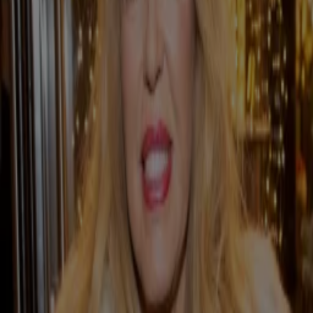
Misdaad
Wilders doet aangifte om beschieten van zijn foto
8 nov 2020, 22:28
Misdaad
Minderjarige opgepakt voor belaging verslaggever PowNed
7 nov 2020, 14:12
Misdaad
Verwarde man met scherp voorwerp aangehouden bij school prinsessen
5 nov 2020, 23:16
Misdaad
Bedreiger prinses Amalia krijgt 3 maanden cel en tbs
3 nov 2020, 14:13
Misdaad
Klusjesman Ruinerwoldzaak komt op vrije voeten
30 okt 2020, 16:19
Misdaad
Mogelijk dit jaar recordbedrag aan fraude via nepadvertenties met BN’ers
30 okt 2020, 10:43