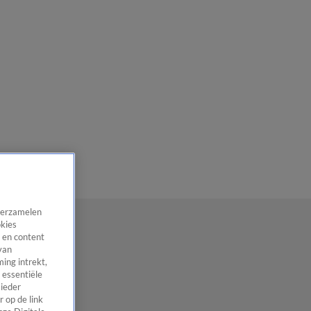
 verzamelen
okies
 en content
van
ing intrekt,
 essentiële
 ieder
 op de link