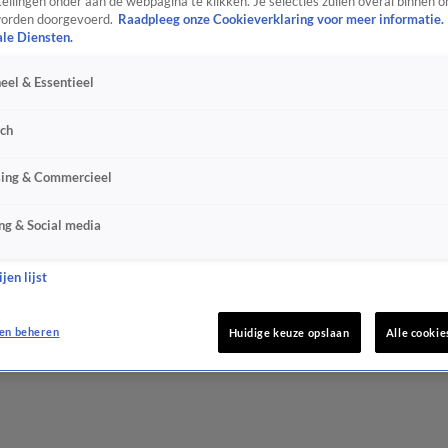
ellingen onder aan de webpagina te klikken. Je selecties zullen overal binnen o
orden doorgevoerd.
Raadpleeg onze Cookieverklaring voor meer informatie.
ale Diensten.
eel & Essentieel
sch
sing & Commercieel
ng & Social media
jen lijst
en beheren
Huidige keuze opslaan
Alle cookie