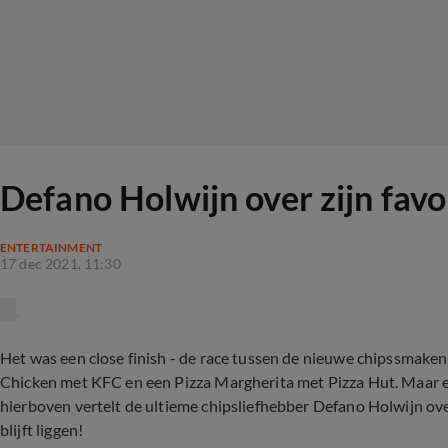
Defano Holwijn over zijn fav
ENTERTAINMENT
17 dec 2021, 11:30
Het was een close finish - de race tussen de nieuwe chipssmaken
Chicken met KFC en een Pizza Margherita met Pizza Hut. Maar er 
hierboven vertelt de ultieme chipsliefhebber Defano Holwijn ov
blijft liggen!