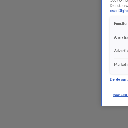
Cookie-inst
Diensten w
onze Digit
Function
Analyti
Adverti
Marketi
Derde parti
Voorkeur