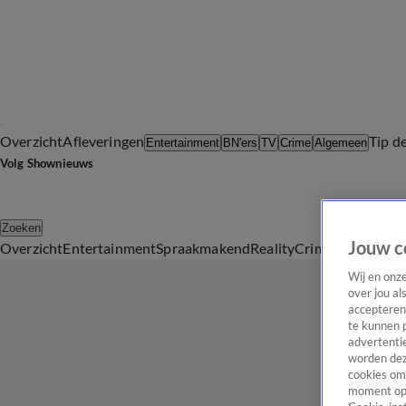
Overzicht
Afleveringen
Tip d
Entertainment
BN'ers
TV
Crime
Algemeen
Volg Shownieuws
Zoeken
Jouw c
Overzicht
Entertainment
Spraakmakend
Reality
Crime
Video's
Afl
Wij en onz
over jou al
accepteren
te kunnen 
advertentie
worden dez
cookies om 
moment opn