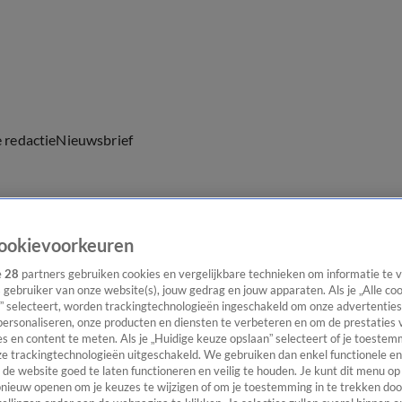
e redactie
Nieuwsbrief
ookievoorkeuren
everingen
e
28
partners gebruiken cookies en vergelijkbare technieken om informatie te
s gebruiker van onze website(s), jouw gedrag en jouw apparaten. Als je „Alle co
” selecteert, worden trackingtechnologieën ingeschakeld om onze advertenties
personaliseren, onze producten en diensten te verbeteren en om de prestaties 
s en content te meten. Als je „Huidige keuze opslaan” selecteert of je toestemm
e trackingtechnologieën uitgeschakeld. We gebruiken dan enkel functionele en
de website goed te laten functioneren en veilig te houden. Je kunt dit menu op
ieuw openen om je keuzes te wijzigen of om je toestemming in te trekken door