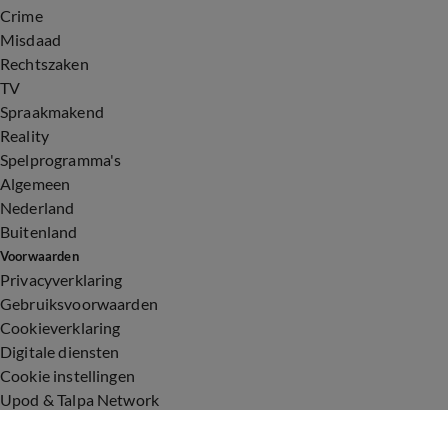
Crime
Misdaad
Rechtszaken
TV
Spraakmakend
Reality
Spelprogramma's
Algemeen
Nederland
Buitenland
Voorwaarden
Privacyverklaring
Gebruiksvoorwaarden
Cookieverklaring
Digitale diensten
Cookie instellingen
Upod & Talpa Network
Adverteren
Vacatures