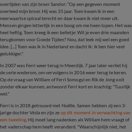
overlijden van zijn broer Sandor: “Op een gegeven moment
overleed mijn broer. Hij was 35 jaar. Toen kwam ik in een
neerwaartse spiraal terecht en daar kwam ik niet meer uit.
Mensen gingen letterlijk in een boog om me heen lopen. Het was
heel heftig. Toen kreeg ik een belletje: Wil je even drie maanden
terugkomen voor Goede Tijden? Nou, dat leek mij wel een goed
idee. [...] Toen was ik in Nederland en dacht ik: ik ben hier veel
gelukkiger."
In 2007 was Ferri weer terug in Meerdijk. 7 jaar later verliet hij
de serie wederom, om vervolgens in 2016 weer terug te keren.
Op de vraag van William of Ferri Somogyi en Rik de Jong ooit
zonder elkaar kunnen, antwoord Ferri kort en krachtig: "Tuurlijk
wel."
Ferri is in 2018 getrouwd met Noëlle. Samen hebben zij een 3-
jarige dochter Véda en zijn ze
op dit moment in verwachting van
een tweeling
. Hij moet lang nadenken als William hem vraagt of
het vaderschap hem heeft veranderd. "Waarschijnlijk niet, het