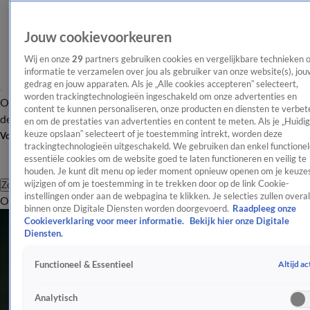
Jouw cookievoorkeuren
Wij en onze
29
partners gebruiken cookies en vergelijkbare technieken 
informatie te verzamelen over jou als gebruiker van onze website(s), jou
gedrag en jouw apparaten. Als je „Alle cookies accepteren” selecteert,
worden trackingtechnologieën ingeschakeld om onze advertenties en
Overzicht
Afleveringen
Tip
Entertainment
BN'ers
TV
Crime
Algemeen
content te kunnen personaliseren, onze producten en diensten te verbet
de redactie
Nieuwsbrief
en om de prestaties van advertenties en content te meten. Als je „Huidi
keuze opslaan” selecteert of je toestemming intrekt, worden deze
Volg Shownieuws
trackingtechnologieën uitgeschakeld. We gebruiken dan enkel functionel
essentiële cookies om de website goed te laten functioneren en veilig te
houden. Je kunt dit menu op ieder moment opnieuw openen om je keuzes
wijzigen of om je toestemming in te trekken door op de link Cookie-
Zoeken
instellingen onder aan de webpagina te klikken. Je selecties zullen overal
Overzicht
Entertainment
Spraakmakend
Reality
Crime
Video's
Afl
binnen onze Digitale Diensten worden doorgevoerd.
Raadpleeg onze
Cookieverklaring voor meer informatie.
Bekijk hier onze Digitale
Diensten.
Altijd ac
Functioneel & Essentieel
Analytisch