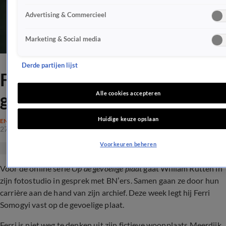
Advertising & Commercieel
Marketing & Social media
Derde partijen lijst
Ferri Somogyi op de
gevoelige plaat
Alle cookies accepteren
Huidige keuze opslaan
ENTERTAINMENT
27 jan 2021, 21:00
Voorkeuren beheren
Voor de online serie
Op de gevoelige plaat
gaat William Rutten in
zijn fotostudio in gesprek met BN’ers. Samen gaan ze door hun
carrière aan de hand van zijn archief. Deze week legt hij Ferri
Somogyi vast op de gevoelige plaat.
Ferri is niet weg te denken uit zijn fictieve woonplaats Meerdijk.