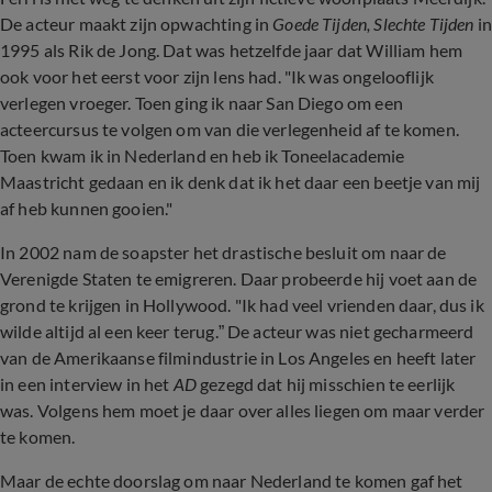
De acteur maakt zijn opwachting in
Goede Tijden, Slechte Tijden
in
1995 als Rik de Jong. Dat was hetzelfde jaar dat William hem
ook voor het eerst voor zijn lens had. "Ik was ongelooflijk
verlegen vroeger. Toen ging ik naar San Diego om een
acteercursus te volgen om van die verlegenheid af te komen.
Toen kwam ik in Nederland en heb ik Toneelacademie
Maastricht gedaan en ik denk dat ik het daar een beetje van mij
af heb kunnen gooien."
In 2002 nam de soapster het drastische besluit om naar de
Verenigde Staten te emigreren. Daar probeerde hij voet aan de
grond te krijgen in Hollywood. "Ik had veel vrienden daar, dus ik
wilde altijd al een keer terug.” De acteur was niet gecharmeerd
van de Amerikaanse filmindustrie in Los Angeles en heeft later
in een interview in het
AD
gezegd dat hij misschien te eerlijk
was. Volgens hem moet je daar over alles liegen om maar verder
te komen.
Maar de echte doorslag om naar Nederland te komen gaf het