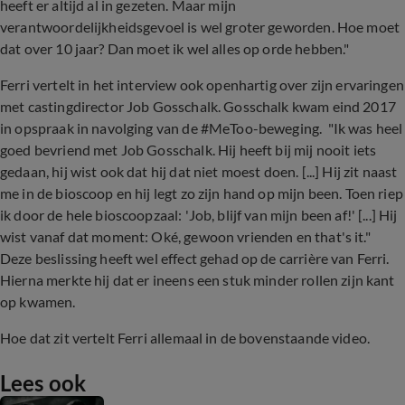
heeft er altijd al in gezeten. Maar mijn
verantwoordelijkheidsgevoel is wel groter geworden. Hoe moet
dat over 10 jaar? Dan moet ik wel alles op orde hebben."
Ferri vertelt in het interview ook openhartig over zijn ervaringen
met castingdirector Job Gosschalk. Gosschalk kwam eind 2017
in opspraak in navolging van de #MeToo-beweging. "Ik was heel
goed bevriend met Job Gosschalk. Hij heeft bij mij nooit iets
gedaan, hij wist ook dat hij dat niet moest doen. [...] Hij zit naast
me in de bioscoop en hij legt zo zijn hand op mijn been. Toen riep
ik door de hele bioscoopzaal: 'Job, blijf van mijn been af!' [...] Hij
wist vanaf dat moment: Oké, gewoon vrienden en that's it."
Deze beslissing heeft wel effect gehad op de carrière van Ferri.
Hierna merkte hij dat er ineens een stuk minder rollen zijn kant
op kwamen.
Hoe dat zit vertelt Ferri allemaal in de bovenstaande video.
Lees ook