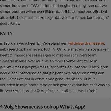
samen koesteren. "We hadden het er gisteren nog over dat we
samen zouden willen overlijden, dat dit best mooi zou zijn. Dat
als er iets helemaal mis zou zijn, dat we dan samen konden zijn,"
deelt Patty.
PATTY
in februari verscheen bij Videoland een
vijfdelige dramaserie
,
gebaseerd op haar leven: PATTY. Om die afleveringen te maken,
heeft zij meerdere sessies gehad met een schrijversteam.
"Waarin ik alles over mijn leven moest vertellen", zei ze in
gesprek met n gesprek met tijdschrift Beau Monde. "Dat waren
heel diepe interviews en dat ging er emotioneel en heftig aan
toe. Ik merkte dat ik vervelende gebeurtenissen uit mijn
verleden in mijn hoofd mooier heb gemaakt dan het echt was en
Patty Brard over haar eigen dramaserie
ik kwam erachter dat ik nog lang niet alles verwerkt heb."
‎Volg Shownieuws ook op WhatsApp!
9:48