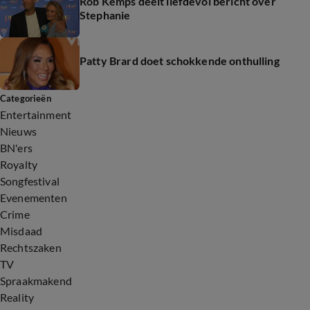
Rob Kemps deelt liefdevol bericht over
Stephanie
Patty Brard doet schokkende onthulling
Categorieën
Entertainment
Nieuws
BN'ers
Royalty
Songfestival
Evenementen
Crime
Misdaad
Rechtszaken
TV
Spraakmakend
Reality