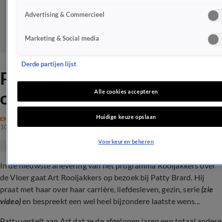
Advertising & Commercieel
Marketing & Social media
Derde partijen lijst
Patty Brard open over haar
overlijdenswens
Alle cookies accepteren
Huidige keuze opslaan
ENTERTAINMENT
10 juni 2024, 15:08
Voorkeuren beheren
In de nieuwste aflevering van het programma Rooijakkers over
de Vloer gaat Art Rooijakkers op bezoek bij Patty Brard. Hij
praat met haar over haar carrière, liefdesleven, gezin, serie
(zie
video)
en bespreekt een wel heel bijzondere laatste wens...
Patty vertelt aan Art dat ze de afgelopen jaren een totaal andere