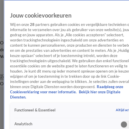
Jouw cookievoorkeuren
Wij en onze
28
partners gebruiken cookies en vergelijkbare technieken 
informatie te verzamelen over jou als gebruiker van onze website(s), jou
gedrag en jouw apparaten. Als je „Alle cookies accepteren” selecteert,
worden trackingtechnologieën ingeschakeld om onze advertenties en
Overzicht
Afleveringen
Tip
Entertainment
BN'ers
TV
Crime
Algemeen
content te kunnen personaliseren, onze producten en diensten te verbet
de redactie
Nieuwsbrief
en om de prestaties van advertenties en content te meten. Als je „Huidi
keuze opslaan” selecteert of je toestemming intrekt, worden deze
Volg Shownieuws
trackingtechnologieën uitgeschakeld. We gebruiken dan enkel functionel
essentiële cookies om de website goed te laten functioneren en veilig te
houden. Je kunt dit menu op ieder moment opnieuw openen om je keuzes
wijzigen of om je toestemming in te trekken door op de link Cookie-
Zoeken
instellingen onder aan de webpagina te klikken. Je selecties zullen overal
Overzicht
Entertainment
Spraakmakend
Reality
Crime
Video's
Afl
binnen onze Digitale Diensten worden doorgevoerd.
Raadpleeg onze
Cookieverklaring voor meer informatie.
Bekijk hier onze Digitale
Diensten.
Altijd ac
Functioneel & Essentieel
Analytisch