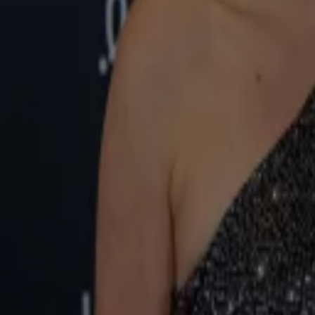
Dinsdag 4 aug, 15:00
BN'ers
Marlijn Weerdenburg en haar partner voor het eerst in negen jaar samen op vakantie
Dinsdag 4 aug, 14:34
BN'ers