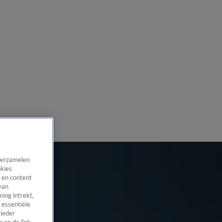
 verzamelen
okies
 en content
van
ing intrekt,
 essentiële
 ieder