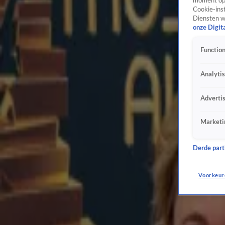
moment opn
Kandidaten nieuw seizoen Bestemming X bekend: wie doen er mee?
Cookie-inst
Diensten w
Woensdag 5 aug, 11:25
onze Digit
BN'ers
Management Marco Borsato: geen plannen voor optreden
Function
Woensdag 5 aug, 11:19
BN'ers
Analyti
Tygo Gernandt enthousiast over reboot Fort Alpha: 'Feest om hieraan mee te werken'
Woensdag 5 aug, 11:01
Adverti
BN'ers
Raymond Mens geeft advies aan Marco Borsato over comeback: 'Laat de muziek spreken'
Marketi
Woensdag 5 aug, 09:08
BN'ers
Derde parti
Patricia Paay deelt eerste foto met kleindochter Cleo: 'Moment om te koesteren'
Woensdag 5 aug, 08:17
Voorkeur
BN'ers
Mart Hoogkamer wil graag meedoen aan De Bondgenoten
Dinsdag 4 aug, 20:59
BN'ers