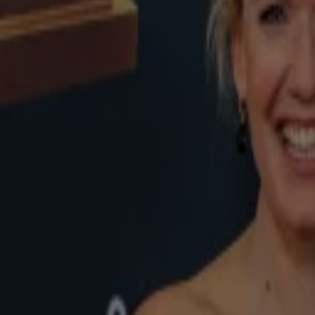
'Marco Borsato maakt muzikale comeback bij Vrienden van Amstel Live'
Dinsdag 4 aug, 19:37
BN'ers
De jarige Meghan springt met ballonnen het water in
Dinsdag 4 aug, 18:58
Buitenlandse Royals
Jay Zwarts en Naomi Joël reageren op kritiek rond bevallingsvlog: 'Wij zijn influencers'
Dinsdag 4 aug, 18:27
BN'ers
Jelka van Houten en Henry van Loon dolblij met nieuwe pup
Dinsdag 4 aug, 18:09
BN'ers
Fajah Lourens rekent af met haters: 'Negatieve comment is een cadeau'
Dinsdag 4 aug, 16:45
BN'ers
Erica Terpstra kijkt uit naar verhuizing naar rusthuis
Dinsdag 4 aug, 16:32
BN'ers
Wendy van Dijk geniet van eerste vakantie zonder kinderen