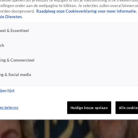
ieuw openen om je keuzes te wijzigen of om je toestemming in te trekken door
ellingen onder aan de webpagina te klikken. Je selecties zullen overal binnen o
orden doorgevoerd.
Raadpleeg onze Cookieverklaring voor meer informatie.
ale Diensten.
eel & Essentieel
sch
sing & Commercieel
ng & Social media
jen lijst
en beheren
Huidige keuze opslaan
Alle cookie