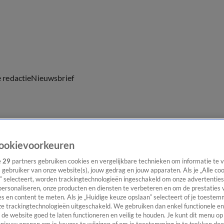
e redactie
Nieuwsbrief
everingen
ookievoorkeuren
e
29
partners gebruiken cookies en vergelijkbare technieken om informatie te
s gebruiker van onze website(s), jouw gedrag en jouw apparaten. Als je „Alle co
” selecteert, worden trackingtechnologieën ingeschakeld om onze advertenties
personaliseren, onze producten en diensten te verbeteren en om de prestaties 
s en content te meten. Als je „Huidige keuze opslaan” selecteert of je toestemm
e trackingtechnologieën uitgeschakeld. We gebruiken dan enkel functionele en
de website goed te laten functioneren en veilig te houden. Je kunt dit menu op