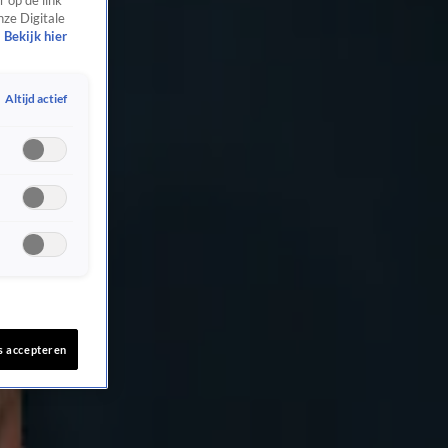
 op de link
nze Digitale
Bekijk hier
Altijd actief
s accepteren