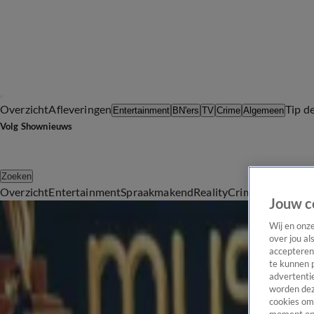
Overzicht
Afleveringen
Tip d
Entertainment
BN'ers
TV
Crime
Algemeen
Volg Shownieuws
Zoeken
Overzicht
Entertainment
Spraakmakend
Reality
Crime
Video's
Afl
Jouw c
Alle Entertainment Artikelen
Edson da Graça kwetsbaar over mantelzorg moeder: 'Ik mag er nu voor haar zijn'
Wij en onz
over jou al
Woensdag 5 aug, 14:02
accepteren
BN'ers
te kunnen 
Marco Borsato bevestigt: 'Ik sta niet bij Vrienden van Amstel Live'
advertentie
worden dez
Woensdag 5 aug, 11:56
cookies om 
BN'ers