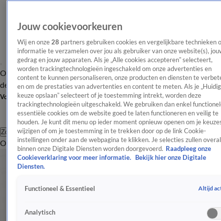
Jouw cookievoorkeuren
Wij en onze
28
partners gebruiken cookies en vergelijkbare technieken 
informatie te verzamelen over jou als gebruiker van onze website(s), jou
gedrag en jouw apparaten. Als je „Alle cookies accepteren” selecteert,
worden trackingtechnologieën ingeschakeld om onze advertenties en
Overzicht
Afleveringen
Tip
Entertainment
BN'ers
TV
Crime
Algemeen
content te kunnen personaliseren, onze producten en diensten te verbet
de redactie
Nieuwsbrief
en om de prestaties van advertenties en content te meten. Als je „Huidi
keuze opslaan” selecteert of je toestemming intrekt, worden deze
Volg Shownieuws
trackingtechnologieën uitgeschakeld. We gebruiken dan enkel functionel
essentiële cookies om de website goed te laten functioneren en veilig te
houden. Je kunt dit menu op ieder moment opnieuw openen om je keuzes
wijzigen of om je toestemming in te trekken door op de link Cookie-
Zoeken
instellingen onder aan de webpagina te klikken. Je selecties zullen overal
Overzicht
Entertainment
Spraakmakend
Reality
Crime
Video's
Afl
binnen onze Digitale Diensten worden doorgevoerd.
Raadpleeg onze
Cookieverklaring voor meer informatie.
Bekijk hier onze Digitale
Diensten.
Altijd ac
Functioneel & Essentieel
Analytisch