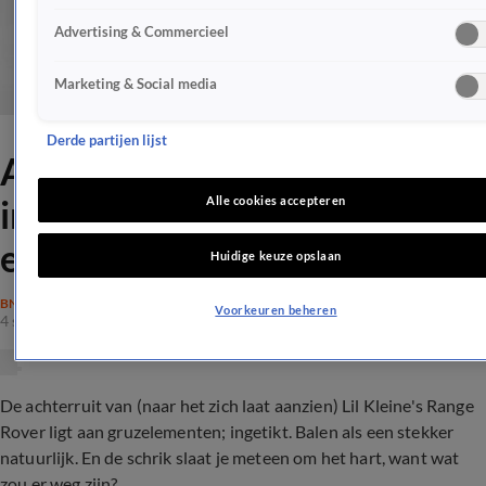
Advertising & Commercieel
Marketing & Social media
Derde partijen lijst
Achterruit auto Lil Kleine
ingetikt, buit van 20 ruggen
Alle cookies accepteren
en meer achtergelaten
Huidige keuze opslaan
BN'ERS
Voorkeuren beheren
4 sep 2017, 13:03
De achterruit van (naar het zich laat aanzien) Lil Kleine's Range
Rover ligt aan gruzelementen; ingetikt. Balen als een stekker
natuurlijk. En de schrik slaat je meteen om het hart, want wat
zou er weg zijn?