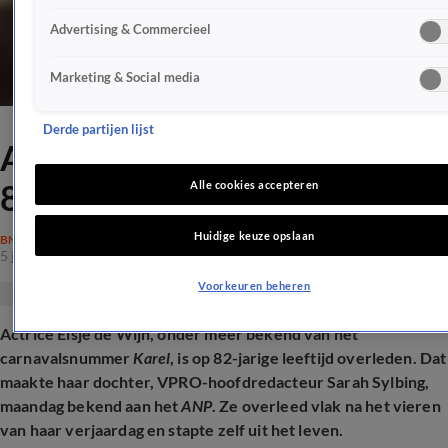
Advertising & Commercieel
Marketing & Social media
Derde partijen lijst
Actrice Elsje de Wijn vlak na
82ste verjaardag overleden
Alle cookies accepteren
Huidige keuze opslaan
BN'ERS
5 jan 2026, 19:40
Voorkeuren beheren
Actrice Elsje de Wijn, onder meer bekend van het
carnavalsnummer
Karel
, is op 82-jarige leeftijd overleden. Dat
maakte haar dochter, VPRO-hoofdredacteur Sarah Sylbing,
maandag bekend aan het
ANP
. Ze overleed vlak na het vieren
van haar verjaardag en stapte zelf uit het leven.