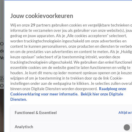
Jouw cookievoorkeuren
Wij en onze
29
partners gebruiken cookies en vergelijkbare technieken 
informatie te verzamelen over jou als gebruiker van onze website(s), jou
gedrag en jouw apparaten. Als je „Alle cookies accepteren” selecteert,
worden trackingtechnologieën ingeschakeld om onze advertenties en
Overzicht
Afleveringen
Tip
Entertainment
BN'ers
TV
Crime
Algemeen
content te kunnen personaliseren, onze producten en diensten te verbet
de redactie
Nieuwsbrief
en om de prestaties van advertenties en content te meten. Als je „Huidi
keuze opslaan” selecteert of je toestemming intrekt, worden deze
Volg Shownieuws
trackingtechnologieën uitgeschakeld. We gebruiken dan enkel functionel
essentiële cookies om de website goed te laten functioneren en veilig te
houden. Je kunt dit menu op ieder moment opnieuw openen om je keuzes
wijzigen of om je toestemming in te trekken door op de link Cookie-
Zoeken
instellingen onder aan de webpagina te klikken. Je selecties zullen overal
Overzicht
Entertainment
Spraakmakend
Reality
Crime
Video's
Afl
binnen onze Digitale Diensten worden doorgevoerd.
Raadpleeg onze
Cookieverklaring voor meer informatie.
Bekijk hier onze Digitale
Diensten.
Altijd ac
Functioneel & Essentieel
Analytisch