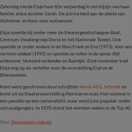
Zaterdag vierde Elsje haar 82e verjaardag in het bijzijn van haar
familie, aldus dochter Sarah. De actrice leed aan de ziekte van
Alzheimer en koos voor euthanasie.
Elsje speelde bij onder meer de theatergezelschappen Baal,
Centrum, theatergroep Dorst en het Nationale Toneel. Ook
speelde ze onder andere in de films
Frank en Eva
(1973),
Voor een
verloren soldaat
(1992) en speelde ze rollen in de series
Stijl
achterover, Verkeerd verbonden
en
Baantjer
. Eind november trad
Elsje nog op als verteller voor de voorstelling
Elsje en de
Bluesmannen.
Karel
werd geschreven door schrijfster
Annie M.G. Schmidt
en
komt uit de theatervoorstelling
Met man en muis
. Het nummer is
een parodie op een carnavalshit, maar werd juist populair onder
carnavalgangers. In 1970 stond het veertien weken in de Top 40.
Door
Shownieuws-redactie