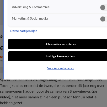
Advertising & Commercieel
Marketing & Social media
Derde partijen lijst
‘Sylvia Geersen en Joris uit
elkaar’
Alle cookies accepteren
Huidige keuze opslaan
BN'ERS
28 dec 2023, 21:59
Voorkeuren beheren
Sylvia Geersen leek zo dolgelukkig samen met haar liefje Joris.
Toch lijkt alles erop dat de twee, die het eerder dit jaar nog over
samenwonen hadden voor de camera van Shownieuws
(zie
video)
, niet meer samen zijn en een punt achter hun relatie
hebben gezet...