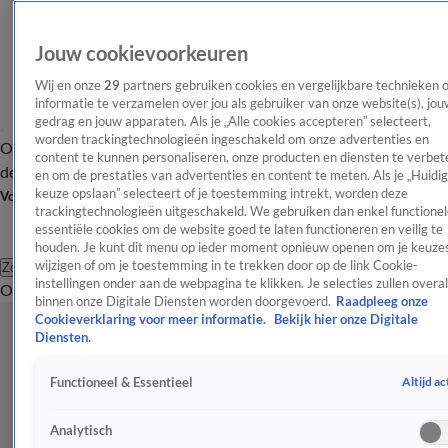
Jouw cookievoorkeuren
Wij en onze
29
partners gebruiken cookies en vergelijkbare technieken 
informatie te verzamelen over jou als gebruiker van onze website(s), jou
gedrag en jouw apparaten. Als je „Alle cookies accepteren” selecteert,
worden trackingtechnologieën ingeschakeld om onze advertenties en
Overzicht
Afleveringen
Tip
Entertainment
BN'ers
TV
Crime
Algemeen
content te kunnen personaliseren, onze producten en diensten te verbet
de redactie
Nieuwsbrief
en om de prestaties van advertenties en content te meten. Als je „Huidi
keuze opslaan” selecteert of je toestemming intrekt, worden deze
Volg Shownieuws
trackingtechnologieën uitgeschakeld. We gebruiken dan enkel functionel
essentiële cookies om de website goed te laten functioneren en veilig te
houden. Je kunt dit menu op ieder moment opnieuw openen om je keuzes
wijzigen of om je toestemming in te trekken door op de link Cookie-
Zoeken
instellingen onder aan de webpagina te klikken. Je selecties zullen overal
Overzicht
Entertainment
Spraakmakend
Reality
Crime
Video's
Afl
binnen onze Digitale Diensten worden doorgevoerd.
Raadpleeg onze
Cookieverklaring voor meer informatie.
Bekijk hier onze Digitale
Diensten.
Altijd ac
Functioneel & Essentieel
Analytisch