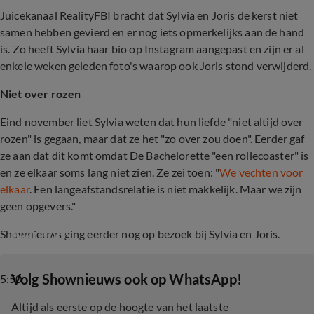
Juicekanaal RealityFBI bracht dat Sylvia en Joris de kerst niet
samen hebben gevierd en er nog iets opmerkelijks aan de hand
is. Zo heeft Sylvia haar bio op Instagram aangepast en zijn er al
enkele weken geleden foto's waarop ook Joris stond verwijderd.
Niet over rozen
Eind november liet Sylvia weten dat hun liefde "niet altijd over
rozen" is gegaan, maar dat ze het "zo over zou doen". Eerder gaf
ze aan dat dit komt omdat De Bachelorette "een rollecoaster" is
en ze elkaar soms lang niet zien. Ze zei toen: "
We vechten voor
elkaar
. Een langeafstandsrelatie is niet makkelijk. Maar we zijn
geen opgevers."
Thom gaat op bezoek bij Sylvia Geersen en 
haar Joris
Shownieuws ging eerder nog op bezoek bij Sylvia en Joris.
‎Volg Shownieuws ook op WhatsApp!
5:50
Altijd als eerste op de hoogte van het laatste