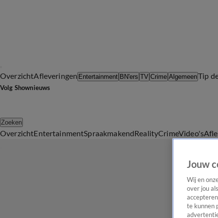
Overzicht
Afleveringen
Tip d
Entertainment
BN'ers
TV
Crime
Algemeen
Volg Shownieuws
Zoeken
Overzicht
Entertainment
Spraakmakend
Reality
Crime
Video's
Afl
Jouw c
Wij en onz
over jou al
accepteren
te kunnen 
advertentie