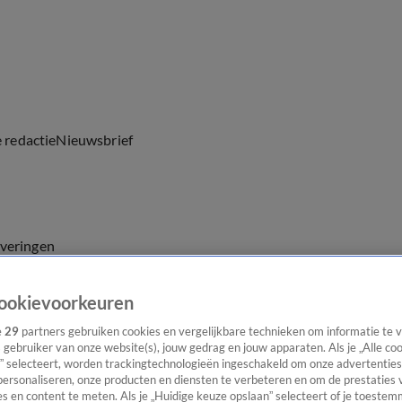
e redactie
Nieuwsbrief
everingen
ookievoorkeuren
e
29
partners gebruiken cookies en vergelijkbare technieken om informatie te
s gebruiker van onze website(s), jouw gedrag en jouw apparaten. Als je „Alle co
” selecteert, worden trackingtechnologieën ingeschakeld om onze advertenties
personaliseren, onze producten en diensten te verbeteren en om de prestaties 
s en content te meten. Als je „Huidige keuze opslaan” selecteert of je toestemm