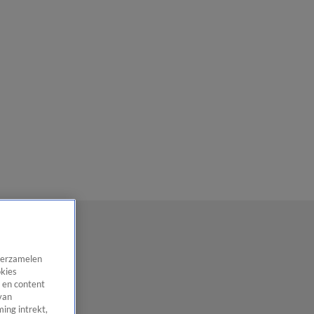
 verzamelen
okies
 en content
van
ing intrekt,