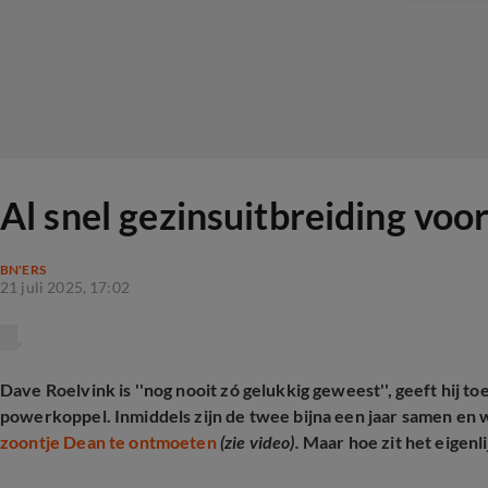
Al snel gezinsuitbreiding voo
BN'ERS
21 juli 2025, 17:02
Dave Roelvink is ''nog nooit zó gelukkig geweest'', geeft hij t
powerkoppel. Inmiddels zijn de twee bijna een jaar samen en w
zoontje Dean te ontmoeten
(zie video).
Maar hoe zit het eigenl