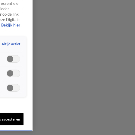
 essentiële
 ieder
 op de link
nze Digitale
Bekijk hier
Altijd actief
s accepteren