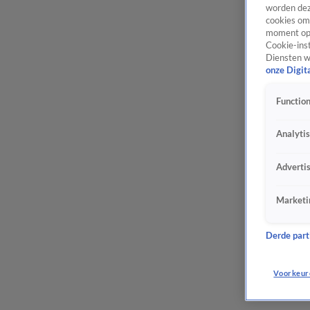
worden dez
cookies om 
moment opn
Cookie-inst
Diensten w
onze Digit
Function
Analyti
Adverti
Marketi
Derde parti
Voorkeur