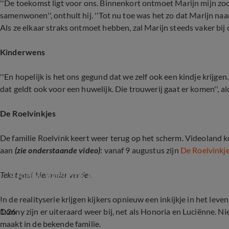
''De toekomst ligt voor ons. Binnenkort ontmoet Marijn mijn zoo
samenwonen'', onthult hij. ''Tot nu toe was het zo dat Marijn naa
Als ze elkaar straks ontmoet hebben, zal Marijn steeds vaker bij ons
Kinderwens
''En hopelijk is het ons gegund dat we zelf ook een kindje krijgen
dat geldt ook voor een huwelijk. Die trouwerij gaat er komen'', a
De Roelvinkjes
De familie Roelvink keert weer terug op het scherm. Videoland 
aan
(zie onderstaande video)
: vanaf 9 augustus zijn
De Roelvinkje
Donny Roelvink over het nieuwe seizoen De Ro
Tekst gaat hieronder verder.
In de realityserie krijgen kijkers opnieuw een inkijkje in het lev
1:26
Donny zijn er uiteraard weer bij, net als Honoria en Luciënne. N
maakt in de bekende familie.