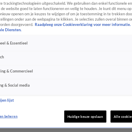
e trackingtechnologieën uitgeschakeld. We gebruiken dan enkel functionele en
de website goed te laten functioneren en veilig te houden. Je kunt dit menu op
ieuw openen om je keuzes te wijzigen of om je toestemming in te trekken door
ellingen onder aan de webpagina te klikken. Je selecties zullen overal binnen o
orden doorgevoerd.
Raadpleeg onze Cookieverklaring voor meer informatie.
ale Diensten.
eel & Essentieel
sch
sing & Commercieel
ng & Social media
jen lijst
en beheren
Huidige keuze opslaan
Alle cookie