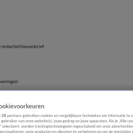
e redactie
Nieuwsbrief
everingen
ookievoorkeuren
e
28
partners gebruiken cookies en vergelijkbare technieken om informatie te
s gebruiker van onze website(s), jouw gedrag en jouw apparaten. Als je „Alle co
” selecteert, worden trackingtechnologieën ingeschakeld om onze advertenties
personaliseren, onze producten en diensten te verbeteren en om de prestaties 