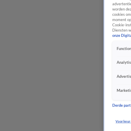
advertentie
worden dez
cookies om 
moment opn
Cookie-inst
Diensten w
onze Digit
Function
Analyti
Adverti
Marketi
Derde parti
Voorkeur