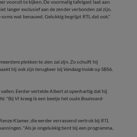
eer vooruit te kijken. De voormalig tafelgast laat aan
iet langer exclusief aan de zender verbonden zal zijn.
lde soms wat benauwd. Gelukkig begrijpt RTL dat ook."
Albert Verlinde gaat op zijn knieën 
eerdere plekken te zien zal zijn. Zo schuift hij
akt hij ook zijn terugkeer bij
Vandaag Inside
op SBS6.
vallen. Eerder vertelde Albert al openhartig dat hij
ht
. "Bij
VI
kreeg ik een beetje het oude
Boulevard
-
Renze Klamer, die eerder verrassend vertrok bij
RTL
spanningen. "Als je ongelukkig bent bij een programma,