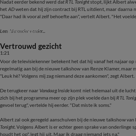
Nadat eerder bekend werd da
t RTL Tonight
stopt, lijkt Albert alw
het
AD
weten dat hij zijn contract bij RTL uitdient, maar daarna n
"Daar had ik vooral zelf behoefte aan", vertelt Albert. "Het voe
De sfeer zit er goed in bij Vandaag Inside-trio: '
terugkomen'
Lees hieronder verder...
Vertrouwd gezicht
1:21
Voor de televisiekenner betekent het dat hij vanaf het najaar op m
regelmatig aan bij de nieuwe talkshow van Renze Klamer, maar ma
"Leuk hè? Volgens mij zag niemand deze aankomen", zegt Albert.
De terugkeer naar
Vandaag Inside
komt niet helemaal uit de lucht 
zich bij het programma meer op zijn plek voelde dan bij
RTL Tonig
gevoel terug", vertelde hij eerder. "Dat miste ik soms."
Albert zal ook geregeld aanschuiven bij de nieuwe talkshow van 
Tonight
. Volgens Albert is er echter geen sprake van onderlinge 
houdt het op", legt hij uit. Maar ik draag niemand iets na."