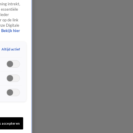
ing intrekt,
 essentiële
 ieder
 op de link
nze Digitale
Bekijk hier
Altijd actief
s accepteren