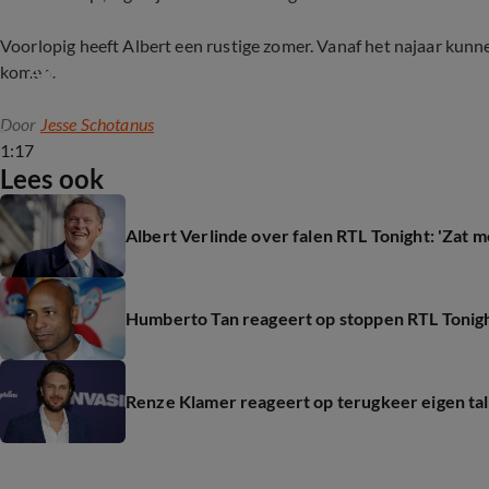
Voorlopig heeft Albert een rustige zomer. Vanaf het najaar kunn
Albert Verlinde reageert op 'sneer' van Renze 
komen.
Door
Jesse Schotanus
1:17
Lees ook
Albert Verlinde over falen RTL Tonight: 'Zat m
Humberto Tan reageert op stoppen RTL Tonigh
Renze Klamer reageert op terugkeer eigen t