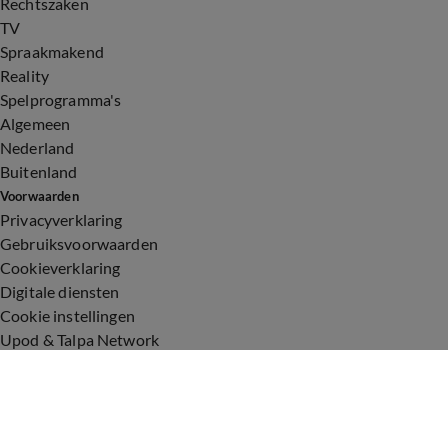
Rechtszaken
TV
Spraakmakend
Reality
Spelprogramma's
Algemeen
Nederland
Buitenland
Voorwaarden
Privacyverklaring
Gebruiksvoorwaarden
Cookieverklaring
Digitale diensten
Cookie instellingen
Upod & Talpa Network
Adverteren
Vacatures
Publieksservice
Toegankelijkheid