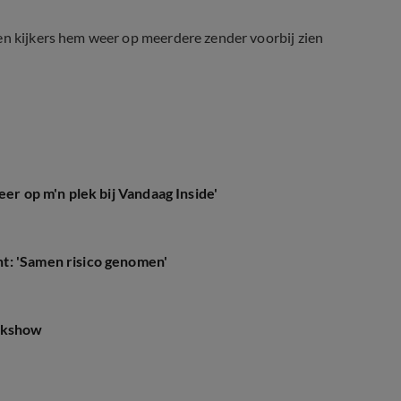
en kijkers hem weer op meerdere zender voorbij zien
Klamer naar RTL
eer op m'n plek bij Vandaag Inside'
t: 'Samen risico genomen'
alkshow