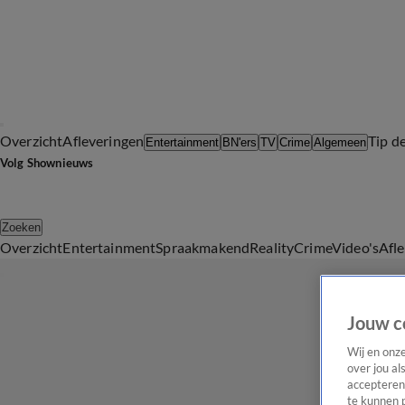
Overzicht
Afleveringen
Tip d
Entertainment
BN'ers
TV
Crime
Algemeen
Volg Shownieuws
Zoeken
Overzicht
Entertainment
Spraakmakend
Reality
Crime
Video's
Afl
Jouw c
Wij en onz
over jou al
accepteren
te kunnen 