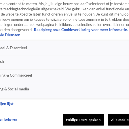
s en content te meten. Als je „Huidige keuze opslaan” selecteert of je toestemm
e trackingtechnologieën uitgeschakeld. We gebruiken dan enkel functionele en
de website goed te laten functioneren en veilig te houden. Je kunt dit menu op
ieuw openen om je keuzes te wijzigen of om je toestemming in te trekken door
ellingen onder aan de webpagina te klikken. Je selecties zullen overal binnen o
orden doorgevoerd.
Raadpleeg onze Cookieverklaring voor meer informatie.
ale Diensten.
eel & Essentieel
sch
sing & Commercieel
ng & Social media
jen lijst
en beheren
Huidige keuze opslaan
Alle cookie