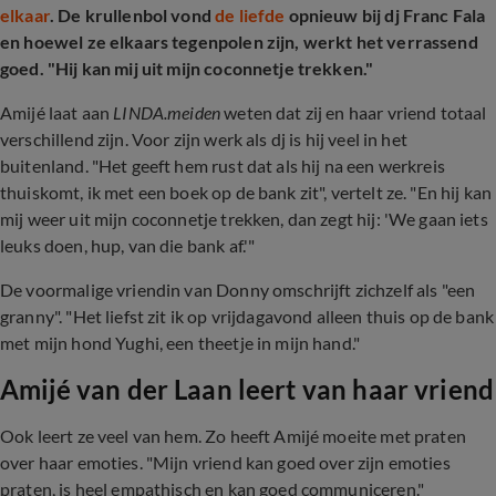
elkaar
. De krullenbol vond
de liefde
opnieuw bij dj Franc Fala
en hoewel ze elkaars tegenpolen zijn, werkt het verrassend
goed.
"H
ij kan mij uit mijn coconnetje trekken."
Amijé laat aan
LINDA.meiden
weten dat zij en haar vriend totaal
verschillend zijn. Voor zijn werk als dj is hij veel in het
buitenland. "Het geeft hem rust dat als hij na een werkreis
thuiskomt, ik met een boek op de bank zit", vertelt ze. "En hij kan
mij weer uit mijn coconnetje trekken, dan zegt hij: 'We gaan iets
leuks doen, hup, van die bank af.'"
De voormalige vriendin van Donny omschrijft zichzelf als "een
granny". "Het liefst zit ik op vrijdagavond alleen thuis op de bank
met mijn hond Yughi, een theetje in mijn hand."
Amijé van der Laan leert van haar vriend
Ook leert ze veel van hem. Zo heeft Amijé moeite met praten
over haar emoties. "Mijn vriend kan goed over zijn emoties
praten, is heel empathisch en kan goed communiceren."