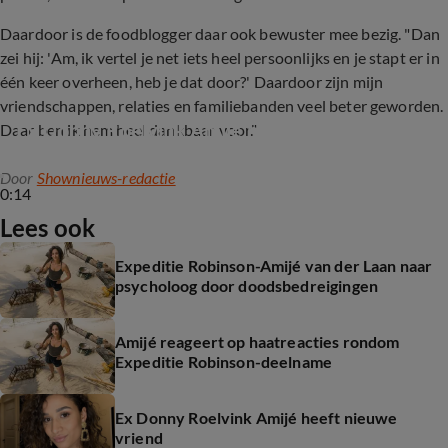
Daardoor is de foodblogger daar ook bewuster mee bezig. "Dan
zei hij: 'Am, ik vertel je net iets heel persoonlijks en je stapt er in
één keer overheen, heb je dat door?' Daardoor zijn mijn
vriendschappen, relaties en familiebanden veel beter geworden.
Ex Donny Roelvink Amijé heeft nieuwe vriend
Daar ben ik hem heel dankbaar voor."
Door
Shownieuws-redactie
0:14
Lees ook
Expeditie Robinson-Amijé van der Laan naar
psycholoog door doodsbedreigingen
Amijé reageert op haatreacties rondom
Expeditie Robinson-deelname
Ex Donny Roelvink Amijé heeft nieuwe
vriend