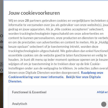
Jouw cookievoorkeuren
Wij en onze
28
partners gebruiken cookies en vergelijkbare technieken 
informatie te verzamelen over jou als gebruiker van onze website(s), jou
gedrag en jouw apparaten. Als je „Alle cookies accepteren” selecteert,
worden trackingtechnologieën ingeschakeld om onze advertenties en
Overzicht
Afleveringen
Tip
Entertainment
BN'ers
TV
Crime
Algemeen
content te kunnen personaliseren, onze producten en diensten te verbet
de redactie
Nieuwsbrief
en om de prestaties van advertenties en content te meten. Als je „Huidi
keuze opslaan” selecteert of je toestemming intrekt, worden deze
Volg Shownieuws
trackingtechnologieën uitgeschakeld. We gebruiken dan enkel functionel
essentiële cookies om de website goed te laten functioneren en veilig te
houden. Je kunt dit menu op ieder moment opnieuw openen om je keuzes
wijzigen of om je toestemming in te trekken door op de link Cookie-
Zoeken
instellingen onder aan de webpagina te klikken. Je selecties zullen overal
Overzicht
Entertainment
Spraakmakend
Reality
Crime
Video's
Afl
binnen onze Digitale Diensten worden doorgevoerd.
Raadpleeg onze
Cookieverklaring voor meer informatie.
Bekijk hier onze Digitale
Diensten.
Altijd ac
Functioneel & Essentieel
Analytisch