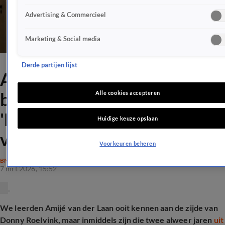
Advertising & Commercieel
Marketing & Social media
Derde partijen lijst
Amijé van der Laan doet
boekje open over relatie:
Alle cookies accepteren
'Ben ik hem heel dankbaar
Huidige keuze opslaan
voor'
Voorkeuren beheren
BN'ERS
7 mrt 2026, 15:52
We leerden Amijé van der Laan ooit kennen aan de zijde van
Donny Roelvink, maar inmiddels zijn die twee alweer jaren
uit