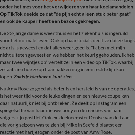
onder het mes voor het verwijderen van haar keelamandelen.
Op TikTok deelde ze dat "de pijn echt al een stuk beter gaat"
en ook de kapper heeft een bezoek gekregen.
De 23-jarige dame is weer thuis en het ziekenhuis is ingeruild
voor het normale leven. Ook op haar socials deelt ze dat ze langs
de arts is geweest en dat alles weer goed is. "Ik ben met mijn
nicht uiteten geweest en we hebben het keurig gehouden, ik heb
maar twee wijntjes op" vertelt ze in een video op TikTok, waarbij
ze laat zien hoe ze op haar hakken nog in een rechte lijn kan
lopen.
Zoals je hierboven kunt zien...
Nu Amy Rose zo goed als beter is en hersteld is van de operaties,
is het weer tijd voor de leuke dingen en een nieuwe coupe kan
daar natuurlijk niet bij ontbreken. Ze deelt op Instagram een
spiegelselfie van haar nieuwe pony en de reacties van haar
volgers zijn positief. Ook ex-deelneemster Denise van de Laan
die vorig seizoen was te zien bij Mike in Seefeld plaatst een
reactie met hartjesogen onder de post van Amy Rose.