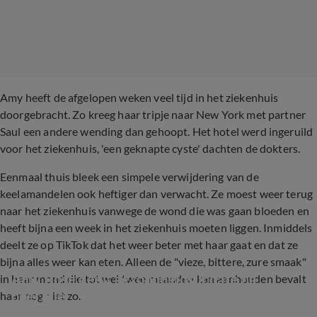
Amy heeft de afgelopen weken veel tijd in het ziekenhuis
doorgebracht. Zo kreeg haar tripje naar New York met partner
Saul een andere wending dan gehoopt. Het hotel werd ingeruild
voor het ziekenhuis, 'een geknapte cyste' dachten de dokters.
Eenmaal thuis bleek een simpele verwijdering van de
keelamandelen ook heftiger dan verwacht. Ze moest weer terug
naar het ziekenhuis vanwege de wond die was gaan bloeden en
heeft bijna een week in het ziekenhuis moeten liggen. Inmiddels
deelt ze op TikTok dat het weer beter met haar gaat en dat ze
bijna alles weer kan eten. Alleen de "vieze, bittere, zure smaak"
Amy Rose deelt gezondheidsupdate na 
in haar mond die tot wel twee maanden kan aanhouden bevalt
operatie
haar nog niet zo.