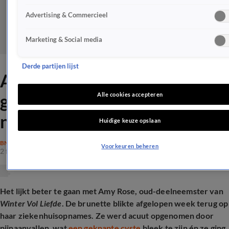
Advertising & Commercieel
Marketing & Social media
Derde partijen lijst
Amy Rose geeft
gezondheidsupdate en showt
Alle cookies accepteren
nieuw kapsel
Huidige keuze opslaan
BN'ERS
Voorkeuren beheren
2 feb 2026, 17:25
Het lijkt beter te gaan met Amy Rose, oud-deelneemster van
Winter Vol Liefde
. De brunette blikte afgelopen week terug op
haar ziekenhuisopnames. Ze werd acuut opgenomen door
pijnaanvallen, wat
een geknapte cyste
bleek te zijn én ze ging