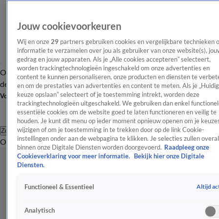
Jouw cookievoorkeuren
Wij en onze
29
partners gebruiken cookies en vergelijkbare technieken 
informatie te verzamelen over jou als gebruiker van onze website(s), jou
gedrag en jouw apparaten. Als je „Alle cookies accepteren” selecteert,
worden trackingtechnologieën ingeschakeld om onze advertenties en
Overzicht
Afleveringen
Tip
Entertainment
BN'ers
TV
Crime
Algemeen
content te kunnen personaliseren, onze producten en diensten te verbet
de redactie
Nieuwsbrief
en om de prestaties van advertenties en content te meten. Als je „Huidi
keuze opslaan” selecteert of je toestemming intrekt, worden deze
Volg Shownieuws
trackingtechnologieën uitgeschakeld. We gebruiken dan enkel functionel
essentiële cookies om de website goed te laten functioneren en veilig te
houden. Je kunt dit menu op ieder moment opnieuw openen om je keuzes
wijzigen of om je toestemming in te trekken door op de link Cookie-
Zoeken
instellingen onder aan de webpagina te klikken. Je selecties zullen overal
Overzicht
Entertainment
Spraakmakend
Reality
Crime
Video's
Afl
binnen onze Digitale Diensten worden doorgevoerd.
Raadpleeg onze
Cookieverklaring voor meer informatie.
Bekijk hier onze Digitale
Diensten.
Altijd ac
Functioneel & Essentieel
Analytisch