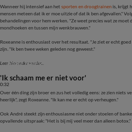
Wanneer hij intensief aan het
sporten en droogtrainen
is, krijg
mensen meteen dat ik er moe uitzie of dat ik ben afgevallen." Vo
behandelingen voor hem werken. "Ze weet precies wat ze moet do
mondhoeken en tussen mijn wenkbrauwen."
Roxeanne is enthousiast over het resultaat. "Je ziet er echt goed u
zijn. "Ik ben twee weken geleden nog geweest."
André Hazes fanatiek in de sportschool
Lees hieronder verder...
'
Ik schaam me er niet voor'
0:32
Over één ding zijn broer en zus het volledig eens: ze zien niets 
heerlijk", zegt Roxeanne. "Ik kan me er echt op verheugen."
Ook André steekt zijn enthousiasme niet onder stoelen of banken
opvallende uitspraak: "Het is bij mij veel meer dan alleen botox."