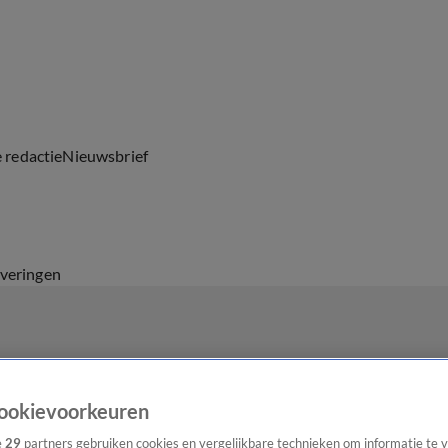
e redactie
Nieuwsbrief
everingen
ookievoorkeuren
e
29
partners gebruiken cookies en vergelijkbare technieken om informatie te