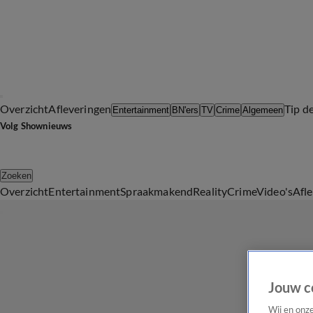
Overzicht
Afleveringen
Tip d
Entertainment
BN'ers
TV
Crime
Algemeen
Volg Shownieuws
Zoeken
Overzicht
Entertainment
Spraakmakend
Reality
Crime
Video's
Afl
Jouw c
Wij en onz