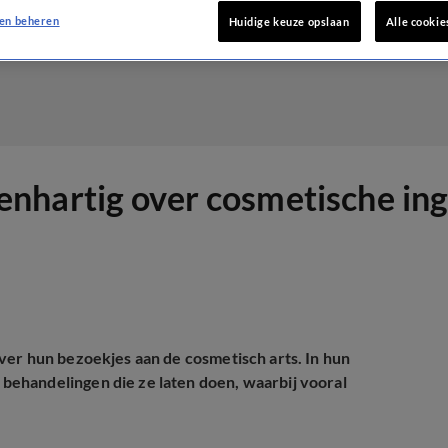
en beheren
Huidige keuze opslaan
Alle cookie
nhartig over cosmetische in
ver hun bezoekjes aan de cosmetisch arts. In hun
behandelingen die ze laten doen, waarbij vooral