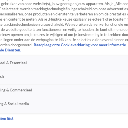
s gebruiker van onze website(s), jouw gedrag en jouw apparaten. Als je „Alle co
” selecteert, worden trackingtechnologieën ingeschakeld om onze advertenties
personaliseren, onze producten en diensten te verbeteren en om de prestaties 
s en content te meten. Als je „Huidige keuze opslaan” selecteert of je toestemm
e trackingtechnologieën uitgeschakeld. We gebruiken dan enkel functionele en
de website goed te laten functioneren en veilig te houden. Je kunt dit menu op
ieuw openen om je keuzes te wijzigen of om je toestemming in te trekken door
ellingen onder aan de webpagina te klikken. Je selecties zullen overal binnen o
orden doorgevoerd.
Raadpleeg onze Cookieverklaring voor meer informatie.
ale Diensten.
eel & Essentieel
sch
sing & Commercieel
ng & Social media
jen lijst