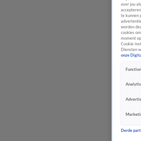
over jou al
accepteren
te kunnen 
advertentie
worden dez
cookies om 
moment opn
Cookie-inst
Diensten w
onze Digit
Function
Analyti
Adverti
Marketi
Derde parti