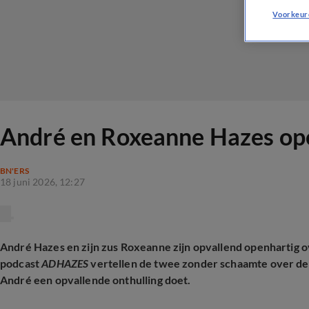
Voorkeur
André en Roxeanne Hazes ope
BN'ERS
18 juni 2026, 12:27
André Hazes en zijn zus Roxeanne zijn opvallend openhartig o
podcast
ADHAZES
vertellen de twee zonder schaamte over de 
André een opvallende onthulling doet.