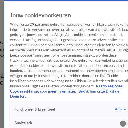
Jouw cookievoorkeuren
Wij en onze
29
partners gebruiken cookies en vergelijkbare technieken 
informatie te verzamelen over jou als gebruiker van onze website(s), jou
gedrag en jouw apparaten. Als je „Alle cookies accepteren” selecteert,
worden trackingtechnologieën ingeschakeld om onze advertenties en
Overzicht
Afleveringen
Tip
Entertainment
BN'ers
TV
Crime
Algemeen
content te kunnen personaliseren, onze producten en diensten te verbet
de redactie
Nieuwsbrief
en om de prestaties van advertenties en content te meten. Als je „Huidi
keuze opslaan” selecteert of je toestemming intrekt, worden deze
Volg Shownieuws
trackingtechnologieën uitgeschakeld. We gebruiken dan enkel functionel
essentiële cookies om de website goed te laten functioneren en veilig te
houden. Je kunt dit menu op ieder moment opnieuw openen om je keuzes
wijzigen of om je toestemming in te trekken door op de link Cookie-
Zoeken
instellingen onder aan de webpagina te klikken. Je selecties zullen overal
Overzicht
Entertainment
Spraakmakend
Reality
Crime
Video's
Afl
binnen onze Digitale Diensten worden doorgevoerd.
Raadpleeg onze
Cookieverklaring voor meer informatie.
Bekijk hier onze Digitale
Diensten.
Altijd ac
Functioneel & Essentieel
Analytisch