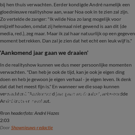
bij hen thuis verwachten. Eerder kondigde André namelijk een
gloednieuwe realityshow aan, waar Noa ook in te zien zal zijn.
Zo vertelde de zanger: "Ik wilde Noa zo lang mogelijk voor
mijzelf houden, omdat zij helemaal niet gewend is aan dit (de
media, red.), zeg maar. Maar ik zal haar natuurlijk op een gegeven
moment betrekken. Dan zal je zien dat het echt een leuk wijf is."
'Aankomend jaar gaan we draaien'
In de realityshow kunnen we dus meer persoonlijke momenten
verwachten. "Dan heb je ook de tijd, kan je ook je eigen ding
doen en heb je gewoon je eigen verhaal - je eigen leven. Ik denk
dat dat het meest fijn is." En wanneer we die soap kunnen
André Hazes over gloednieuwe realitysoap 
verwachten? "Aankomend jaar gaan we draaien", antwoordde
met Noa Braaf
André trots en resoluut.
Bron headerfoto: André Hazes
2:03
Door
Shownieuws-redactie