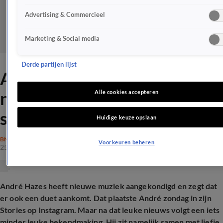
Advertising & Commercieel
Marketing & Social media
Derde partijen lijst
André Hazes kondigt groot
nieuws aan én zit vast in
Alle cookies accepteren
sneeuwstorm met Noa
Huidige keuze opslaan
BN'ERS
Voorkeuren beheren
25 jan 2026, 19:06
André Hazes heeft nieuwe muziek aangekondigd en zegt dat
er ook een duet aankomt. Dat plaatste André zondag in zijn
Stories op Instagram. Maar na dat leuke nieuws volgt een iets
minder leuke bekendmaking. Hij zit namelijk samen met liefje