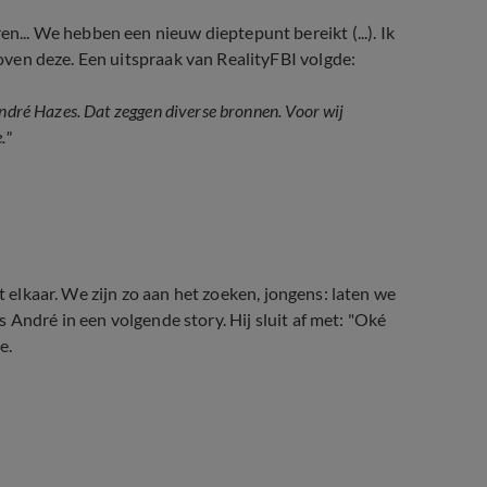
n... We hebben een nieuw dieptepunt bereikt (...). Ik
eloven deze. Een uitspraak van RealityFBI volgde:
André Hazes. Dat zeggen diverse bronnen. Voor wij
."
 uit elkaar. We zijn zo aan het zoeken, jongens: laten we
us André in een volgende story. Hij sluit af met: "Oké
e.
tepunt'