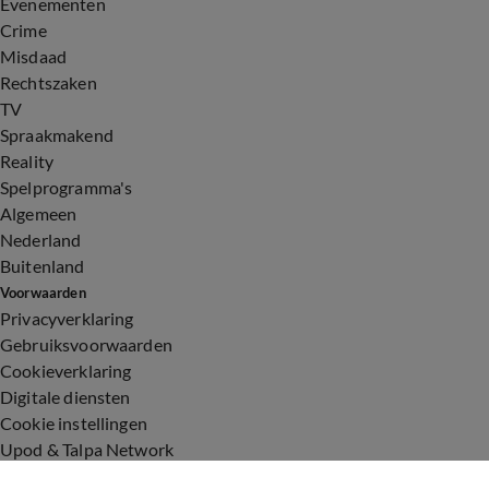
Evenementen
Crime
Misdaad
Rechtszaken
TV
Spraakmakend
Reality
Spelprogramma's
Algemeen
Nederland
Buitenland
Voorwaarden
Privacyverklaring
Gebruiksvoorwaarden
Cookieverklaring
Digitale diensten
Cookie instellingen
Upod & Talpa Network
Adverteren