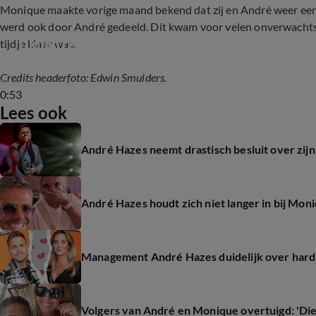
Monique maakte vorige maand bekend dat zij en André weer ee
werd ook door André gedeeld. Dit kwam voor velen onverwachts, 
Tijdlijn relatie André Hazes en Monique
tijdje klaar was.
Credits headerfoto: Edwin Smulders.
0:53
Lees ook
André Hazes neemt drastisch besluit over zijn
André Hazes houdt zich niet langer in bij Moni
Management André Hazes duidelijk over hard
Volgers van André en Monique overtuigd: 'Di