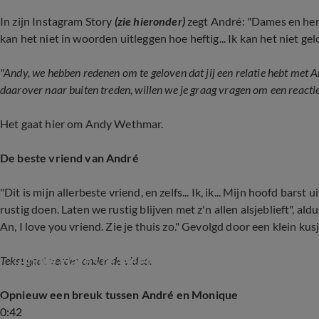
In zijn Instagram Story
(zie hieronder)
zegt André: "Dames en here
kan het niet in woorden uitleggen hoe heftig... Ik kan het niet g
"Andy, we hebben redenen om te geloven dat jij een relatie hebt met 
daarover naar buiten treden, willen we je graag vragen om een reactie
Het gaat hier om Andy Wethmar.
De beste vriend van André
"Dit is mijn allerbeste vriend, en zelfs... Ik, ik... Mijn hoofd barst
rustig doen. Laten we rustig blijven met z'n allen alsjeblieft", ald
An, I love you vriend. Zie je thuis zo." Gevolgd door een klein kusj
André Hazes reageert op liefdesgerucht: 'Diep
Tekst gaat verder onder de video.
Opnieuw een breuk tussen André en Monique
0:42