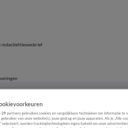
e redactie
Nieuwsbrief
everingen
ookievoorkeuren
e
29
partners gebruiken cookies en vergelijkbare technieken om informatie te
s gebruiker van onze website(s), jouw gedrag en jouw apparaten. Als je „Alle co
” selecteert, worden trackingtechnologieën ingeschakeld om onze advertenties