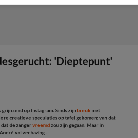
desgerucht: 'Dieptepunt'
grijnzend op Instagram. Sinds zijn
breuk
met
ere creatieve speculaties op tafel gekomen; van dat
 dat de zanger
vreemd
zou zijn gegaan. Maar in
 André vol verbazing...