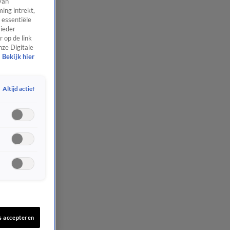
van
ing intrekt,
 essentiële
 ieder
 op de link
nze Digitale
Bekijk hier
Altijd actief
s accepteren