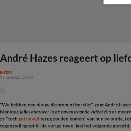
André Hazes reageert op lief
BN'ERS
9 mei 2025, 19:40
"We hebben een nieuw dieptepunt bereikt", zegt André Hazes 
Monique
(alles daarover in de bovenstaande video)
zijn er meerd
ze "toch
getrouwd
terug zouden komen" van hun vakantie, tot
tegenstelling tot bij de vorige twee, laat het volgende gerucht