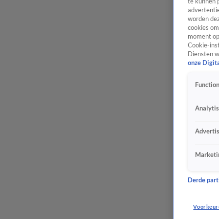
te kunnen 
advertentie
worden dez
cookies om 
moment opn
Cookie-inst
Diensten w
onze Digit
Function
Analyti
Adverti
Marketi
Derde parti
Voorkeur