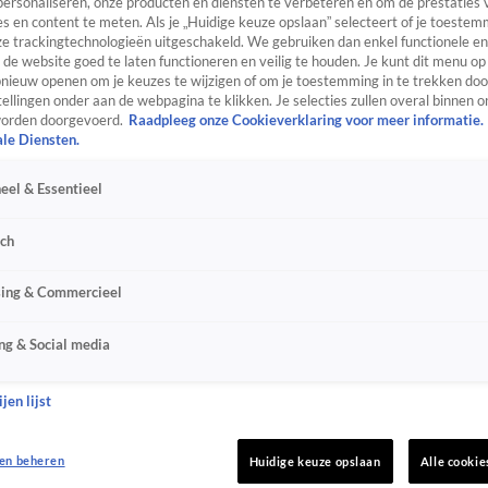
personaliseren, onze producten en diensten te verbeteren en om de prestaties 
s en content te meten. Als je „Huidige keuze opslaan” selecteert of je toestemm
e trackingtechnologieën uitgeschakeld. We gebruiken dan enkel functionele en
de website goed te laten functioneren en veilig te houden. Je kunt dit menu op
ieuw openen om je keuzes te wijzigen of om je toestemming in te trekken door
ellingen onder aan de webpagina te klikken. Je selecties zullen overal binnen o
orden doorgevoerd.
Raadpleeg onze Cookieverklaring voor meer informatie.
ale Diensten.
eel & Essentieel
sch
sing & Commercieel
ng & Social media
jen lijst
en beheren
Huidige keuze opslaan
Alle cookie