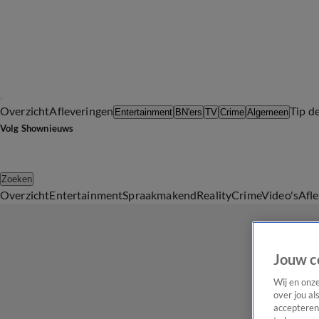
Overzicht
Afleveringen
Tip d
Entertainment
BN'ers
TV
Crime
Algemeen
Volg Shownieuws
Zoeken
Overzicht
Entertainment
Spraakmakend
Reality
Crime
Video's
Afl
Jouw c
Wij en onz
over jou al
accepteren