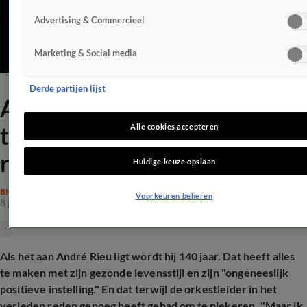
Advertising & Commercieel
Marketing & Social media
Derde partijen lijst
André Rieu open over heftige
tegenslag: '36 miljoen in het
Alle cookies accepteren
rood'
Huidige keuze opslaan
BN'ERS
Voorkeuren beheren
8 jan 2026, 14:32
Als het aan André Rieu ligt wordt hij 140 jaar. Dat heeft alles
te maken met zijn gezonde levensstijl en zijn "ongeneeslijk
positieve instelling." En dat terwijl de orkestleider in het
verleden reden genoeg heeft gehad om te piekeren. "Maar ik