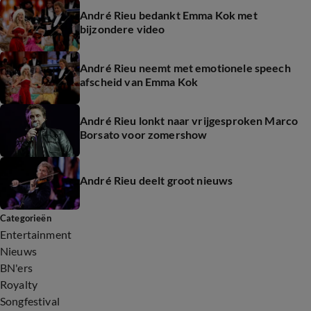
André Rieu bedankt Emma Kok met
bijzondere video
André Rieu neemt met emotionele speech
afscheid van Emma Kok
André Rieu lonkt naar vrijgesproken Marco
Borsato voor zomershow
André Rieu deelt groot nieuws
Categorieën
Entertainment
Nieuws
BN'ers
Royalty
Songfestival