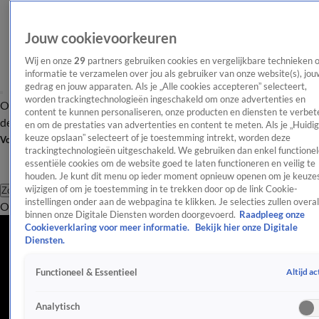
Jouw cookievoorkeuren
Wij en onze
29
partners gebruiken cookies en vergelijkbare technieken 
informatie te verzamelen over jou als gebruiker van onze website(s), jou
gedrag en jouw apparaten. Als je „Alle cookies accepteren” selecteert,
worden trackingtechnologieën ingeschakeld om onze advertenties en
Overzicht
Afleveringen
Tip
Entertainment
BN'ers
TV
Crime
Algemeen
content te kunnen personaliseren, onze producten en diensten te verbet
de redactie
Nieuwsbrief
en om de prestaties van advertenties en content te meten. Als je „Huidi
keuze opslaan” selecteert of je toestemming intrekt, worden deze
Volg Shownieuws
trackingtechnologieën uitgeschakeld. We gebruiken dan enkel functionel
essentiële cookies om de website goed te laten functioneren en veilig te
houden. Je kunt dit menu op ieder moment opnieuw openen om je keuzes
wijzigen of om je toestemming in te trekken door op de link Cookie-
Zoeken
instellingen onder aan de webpagina te klikken. Je selecties zullen overal
Overzicht
Entertainment
Spraakmakend
Reality
Crime
Video's
Afl
binnen onze Digitale Diensten worden doorgevoerd.
Raadpleeg onze
Cookieverklaring voor meer informatie.
Bekijk hier onze Digitale
Diensten.
Altijd ac
Functioneel & Essentieel
Analytisch