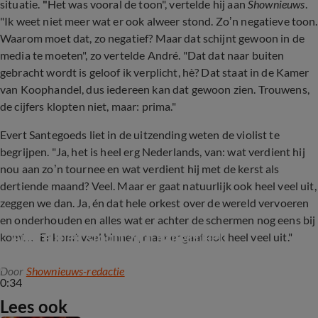
situatie.
"
Het was vooral de toon", vertelde hij aan
Shownieuws
.
"Ik weet niet meer wat er ook alweer stond. Zo’n negatieve toon.
Waarom moet dat, zo negatief? Maar dat schijnt gewoon in de
media te moeten", zo vertelde André. "Dat dat naar buiten
gebracht wordt is geloof ik verplicht, hè? Dat staat in de Kamer
van Koophandel, dus iedereen kan dat gewoon zien. Trouwens,
de cijfers klopten niet, maar: prima."
Evert Santegoeds liet in de uitzending weten de violist te
begrijpen. "Ja, het is heel erg Nederlands, van: wat verdient hij
nou aan zo’n tournee en wat verdient hij met de kerst als
dertiende maand? Veel. Maar er gaat natuurlijk ook heel veel uit,
zeggen we dan. Ja, én dat hele orkest over de wereld vervoeren
en onderhouden en alles wat er achter de schermen nog eens bij
André Rieu stoort zich aan artikel
komt… Er komt veel binnen, maar er gaat ook heel veel uit."
Door
Shownieuws-redactie
0:34
Lees ook