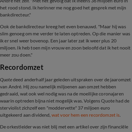
André het zelf. "Met het gevolg dat ik ineens 36 miljoen euro in
het rood stond. Ik herinner me nog goed het gesprek met mijn
bankdirecteur."
Ook de bankdirecteur kreeg het even benauwd. "Maar hij was
slim genoeg om me verder te laten optreden. Op die manier was
ik er snel weer bovenop. Een jaar later zat ik weer plus 20
miljoen. Ik heb toen mijn vrouw en zoon beloofd dat ik het nooit
meer zou doen."
Recordomzet
Quote
deed anderhalf jaar geleden uitspraken over de jaaromzet
van André. Hij zou namelijk miljoenen aan omzet hebben
gedraaid, wat ook wel nodig was na de moeilijke coronajaren
waarin optreden bijna niet mogelijk was. Volgens Quote had de
sterviolist zichzelf een "moddervette" 37 miljoen euro
uitgekeerd aan dividend,
wat voor hem een recordomzet is
.
De orkestleider was niet blij met een artikel over zijn financiële