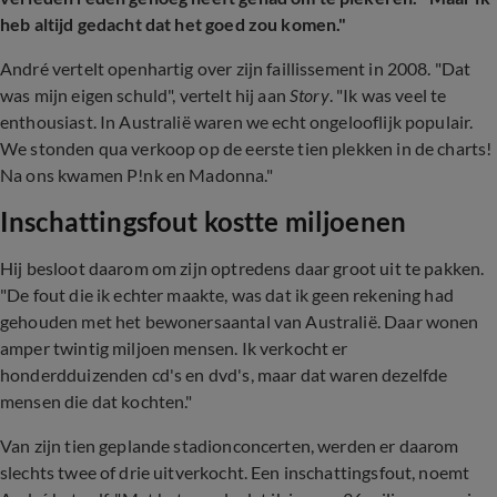
heb altijd gedacht dat het goed zou komen."
André vertelt openhartig over zijn faillissement in 2008. "Dat
was mijn eigen schuld", vertelt hij aan
Story
. "Ik was veel te
enthousiast. In Australië waren we echt ongelooflijk populair.
We stonden qua verkoop op de eerste tien plekken in de charts!
Na ons kwamen P!nk en Madonna."
Inschattingsfout kostte miljoenen
Hij besloot daarom om zijn optredens daar groot uit te pakken.
"De fout die ik echter maakte, was dat ik geen rekening had
gehouden met het bewonersaantal van Australië. Daar wonen
amper twintig miljoen mensen. Ik verkocht er
honderdduizenden cd's en dvd's, maar dat waren dezelfde
mensen die dat kochten."
Van zijn tien geplande stadionconcerten, werden er daarom
slechts twee of drie uitverkocht. Een inschattingsfout, noemt