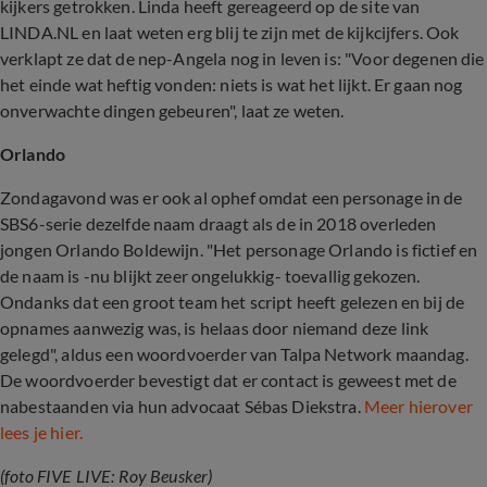
kijkers getrokken. Linda heeft gereageerd op de site van
LINDA.NL en laat weten erg blij te zijn met de kijkcijfers. Ook
verklapt ze dat de nep-Angela nog in leven is: "Voor degenen die
het einde wat heftig vonden: niets is wat het lijkt. Er gaan nog
onverwachte dingen gebeuren", laat ze weten.
Orlando
Zondagavond was er ook al ophef omdat een personage in de
SBS6-serie dezelfde naam draagt als de in 2018 overleden
jongen Orlando Boldewijn. "Het personage Orlando is fictief en
de naam is -nu blijkt zeer ongelukkig- toevallig gekozen.
Ondanks dat een groot team het script heeft gelezen en bij de
opnames aanwezig was, is helaas door niemand deze link
gelegd", aldus een woordvoerder van Talpa Network maandag.
De woordvoerder bevestigt dat er contact is geweest met de
nabestaanden via hun advocaat Sébas Diekstra.
Meer hierover
lees je hier.
(foto FIVE LIVE: Roy Beusker)