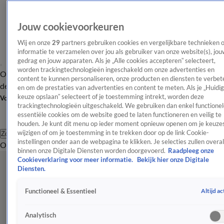
Jouw cookievoorkeuren
Wij en onze
29
partners gebruiken cookies en vergelijkbare technieken 
informatie te verzamelen over jou als gebruiker van onze website(s), jou
gedrag en jouw apparaten. Als je „Alle cookies accepteren” selecteert,
worden trackingtechnologieën ingeschakeld om onze advertenties en
Overzicht
Afleveringen
Tip
Entertainment
BN'ers
TV
Crime
Algemeen
content te kunnen personaliseren, onze producten en diensten te verbet
de redactie
Nieuwsbrief
en om de prestaties van advertenties en content te meten. Als je „Huidi
keuze opslaan” selecteert of je toestemming intrekt, worden deze
Volg Shownieuws
trackingtechnologieën uitgeschakeld. We gebruiken dan enkel functionel
essentiële cookies om de website goed te laten functioneren en veilig te
houden. Je kunt dit menu op ieder moment opnieuw openen om je keuzes
wijzigen of om je toestemming in te trekken door op de link Cookie-
Zoeken
instellingen onder aan de webpagina te klikken. Je selecties zullen overal
Overzicht
Entertainment
Spraakmakend
Reality
Crime
Video's
Afl
binnen onze Digitale Diensten worden doorgevoerd.
Raadpleeg onze
Cookieverklaring voor meer informatie.
Bekijk hier onze Digitale
Diensten.
Altijd ac
Functioneel & Essentieel
Analytisch