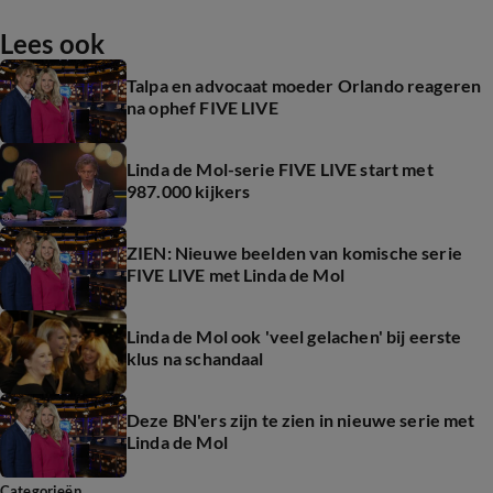
Lees ook
Talpa en advocaat moeder Orlando reageren
na ophef FIVE LIVE
Linda de Mol-serie FIVE LIVE start met
987.000 kijkers
ZIEN: Nieuwe beelden van komische serie
FIVE LIVE met Linda de Mol
Linda de Mol ook 'veel gelachen' bij eerste
klus na schandaal
Deze BN'ers zijn te zien in nieuwe serie met
Linda de Mol
Categorieën