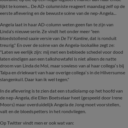
lijkt te komen... De AD-columniste reageert maandag zelf op de
eerste aflevering en de bewuste scène van de nep-Angela...
Angela laat in haar AD-column weten geen fan te zijn van
Linda's nieuwe serie. Ze vindt het onder meer "een
bloedstollend saaie versie van
De TV Kantine
, dat is ronduit
treurig." En over de scène van de Angela-lookalike zegt ze:
"Laten we eerlijk zijn: mij met een bebloede schedel voor dood
laten eindigen aan een talkshowtafel is niet alleen de natte
droom van Linda de Mol, maar sowieso van al haar collega’s bij
Talpa en driekwart van haar overige collega’s in de Hilversumse
slangenkuil. Daar kan ik wel tegen."
In de aflevering is te zien dat een studiolamp op het hoofd van
de nep-Angela, die Ellen Boetselaar heet (gespeeld door Irene
Moors) maar overduidelijk Angela de Jong moet voorstellen,
valt en de bloedspetters in het rondvliegen.
Op Twitter vindt men er ook wat van: