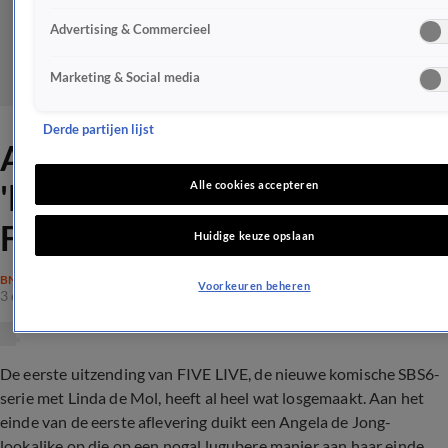
Advertising & Commercieel
Marketing & Social media
Derde partijen lijst
Angela de Jong reageert op
'lugubere dood' lookalike in
Alle cookies accepteren
FIVELIVE
Huidige keuze opslaan
BN'ERS
Voorkeuren beheren
3 okt 2022, 15:12
De eerste uitzending van FIVE LIVE, de nieuwe komische SBS6-
serie met Linda de Mol, heeft al heel wat losgemaakt. Aan het
einde van de eerste aflevering duikt een Angela de Jong-
lookalike op die op een nogal lugubere manier aan haar einde