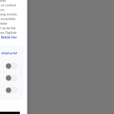
okies
 en content
van
ing intrekt,
 essentiële
 ieder
 op de link
nze Digitale
Bekijk hier
Altijd actief