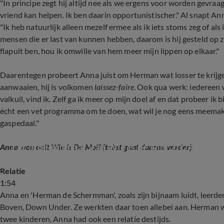
"In principe zegt hij altijd nee als we ergens voor worden gevra
vriend kan helpen. Ik ben daarin opportunistischer." Al snapt A
"Ik heb natuurlijk alleen mezelf ermee als ik iets stoms zeg of als
mensen die er last van kunnen hebben, daarom is hij gesteld op zi
flapuit ben, hou ik omwille van hem meer mijn lippen op elkaar."
Daarentegen probeert Anna juist om Herman wat losser te krijge
aanwaaien, hij is volkomen
laissez-faire
. Ook qua werk: iedereen w
valkuil, vind ik. Zelf ga ik meer op mijn doel af en dat probeer ik 
écht een vet programma om te doen, wat wil je nog eens meemaken?
gaspedaal."
Dit is de winnaar van Wie is de Mol 2024
Anna won ooit Wie Is De Mol? (tekst gaat daarna verder):
Relatie
1:54
Anna en 'Herman de Schermman', zoals zijn bijnaam luidt, leerd
Boven, Down Under. Ze werkten daar toen allebei aan. Herman w
twee kinderen, Anna had ook een relatie destijds.