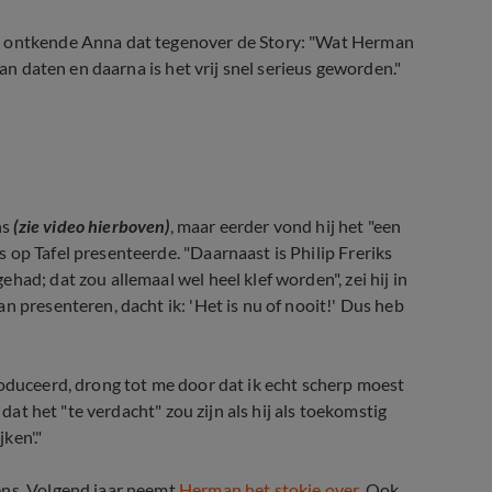
19 ontkende Anna dat tegenover de Story: "Wat Herman
aan daten en daarna is het vrij snel serieus geworden."
te mens
ns
(zie video hierboven)
, maar eerder vond hij het "een
 op Tafel presenteerde. "Daarnaast is Philip Freriks
ad; dat zou allemaal wel heel klef worden", zei hij in
n presenteren, dacht ik: 'Het is nu of nooit!' Dus heb
roduceerd, drong tot me door dat ik echt scherp moest
 dat het "te verdacht" zou zijn als hij als toekomstig
ken'."
ens. Volgend jaar neemt
Herman het stokje over
. Ook