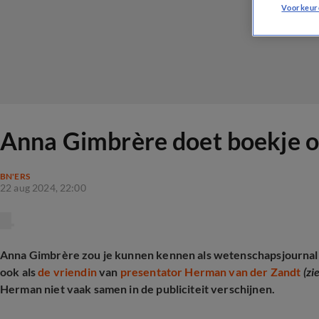
Voorkeur
Anna Gimbrère doet boekje op
BN'ERS
22 aug 2024, 22:00
Anna Gimbrère zou je kunnen kennen als wetenschapsjournalis
ook als
de vriendin
van
presentator Herman van der Zandt
(zi
Herman niet vaak samen in de publiciteit verschijnen.