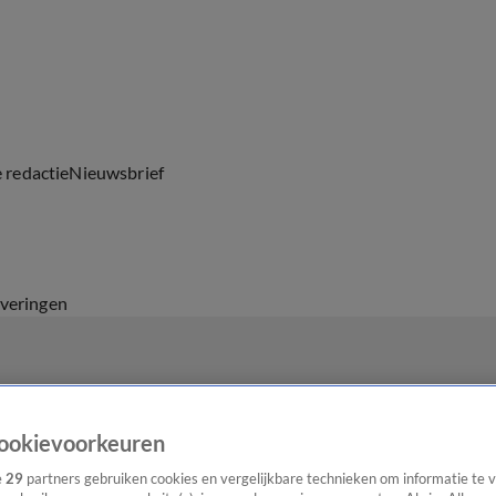
e redactie
Nieuwsbrief
everingen
ookievoorkeuren
e
29
partners gebruiken cookies en vergelijkbare technieken om informatie te