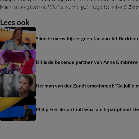
Maarten van Rossem over vertrek Philip Frerik
Maarten stopt ermee. Wie hem opvolgt, is nog niet bekend.
Zie 
Lees ook
1:20
Slimste mens-kijker geen fan van Jet Berkhout
Dit is de bekende partner van Anna Gimbrère 
Herman van der Zandt emotioneel: 'Ga jullie m
Philip Freriks onthult waarom hij stopt met D