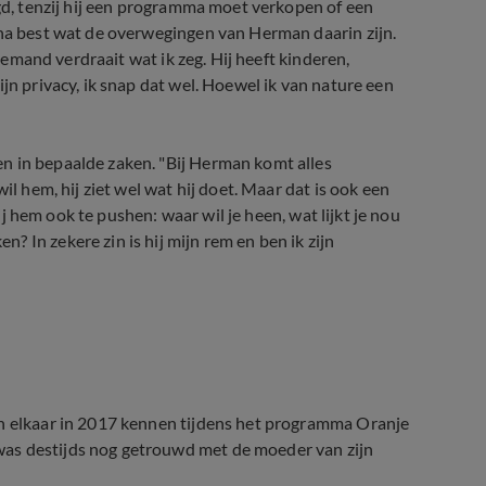
agd, tenzij hij een programma moet verkopen of een
nna best wat de overwegingen van Herman daarin zijn.
 iemand verdraait wat ik zeg. Hij heeft kinderen,
jn privacy, ik snap dat wel. Hoewel ik van nature een
n in bepaalde zaken. "Bij Herman komt alles
il hem, hij ziet wel wat hij doet. Maar dat is ook een
bij hem ook te pushen: waar wil je heen, wat lijkt je nou
 In zekere zin is hij mijn rem en ben ik zijn
en elkaar in 2017 kennen tijdens het programma Oranje
as destijds nog getrouwd met de moeder van zijn