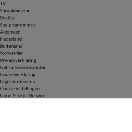
TV
Spraakmakend
Reality
Spelprogramma's
Algemeen
Nederland
Buitenland
Voorwaarden
Privacyverklaring
Gebruiksvoorwaarden
Cookieverklaring
Digitale diensten
Cookie instellingen
Upod & Talpa Network
Adverteren
Vacatures
Publieksservice
Toegankelijkheid
Over ons