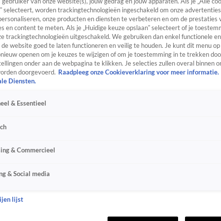
s gebruiker van onze website(s), jouw gedrag en jouw apparaten. Als je „Alle co
” selecteert, worden trackingtechnologieën ingeschakeld om onze advertenties
personaliseren, onze producten en diensten te verbeteren en om de prestaties 
s en content te meten. Als je „Huidige keuze opslaan” selecteert of je toestemm
e trackingtechnologieën uitgeschakeld. We gebruiken dan enkel functionele en
de website goed te laten functioneren en veilig te houden. Je kunt dit menu op
ieuw openen om je keuzes te wijzigen of om je toestemming in te trekken door
ellingen onder aan de webpagina te klikken. Je selecties zullen overal binnen o
orden doorgevoerd.
Raadpleeg onze Cookieverklaring voor meer informatie.
ale Diensten.
eel & Essentieel
sch
sing & Commercieel
ng & Social media
jen lijst