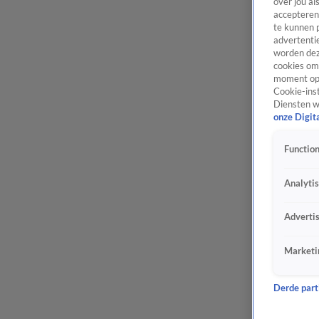
over jou al
accepteren
te kunnen 
advertentie
worden dez
cookies om 
moment opn
Cookie-inst
Diensten w
onze Digit
Function
Analyti
Adverti
Marketi
Derde parti