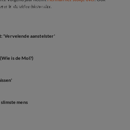
s bij De slimste mens
meer in de video hieronder.
: 'Vervelende aanstelster'
(Wie is de Mol?)
issen'
e slimste mens