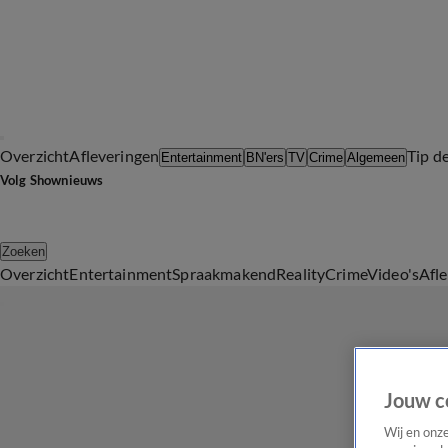
Overzicht
Afleveringen
Tip d
Entertainment
BN'ers
TV
Crime
Algemeen
Volg Shownieuws
Zoeken
Overzicht
Entertainment
Spraakmakend
Reality
Crime
Video's
Afl
Jouw c
Wij en onz