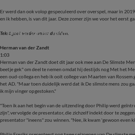
Er werd dan ook volop gespeculeerd over overspel, maar in 20
en ik hebben, is van dit jaar. Deze zomer zijn we voor het eerst g
Herman van der Zandt over deelname De slims
Tekst gaat verder onder de video.
Herman van der Zandt
1:03
Herman van der Zandt doet dit jaar ook mee aan De Slimste Me
beetje gek" om deel te nemen omdat hij destijds nog Met het Mes
een oud-collega en heb ik ooit college van Maarten van Rossem geh
het AD. "Maar toen duidelijk werd dat ik De slimste mens zou gaa
ik mijn vinger opgestoken."
"Toen ik aan het begin van de uitzending door Philip werd geïnt
zijn", vervolgde de presentator, die zichzelf indekt door te zeggen
presentator "ineens" zou winnen. "Nee, ik kwam 'gewoon even kij
Philip Freriks presenteert nog twee seizoenen van De slimste m