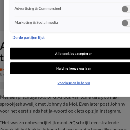
Advertising & Commercieel
Marketing & Social media
Derde partijen lijst
Anouk en Johnny blikken
terug op huwelijk
Alle cookies accepteren
Huidige keuze opslaan
BN'ERS
8 okt 2018, 17:15
Voorkeuren beheren
Met een prachtige foto blikt Anouk van Schie terug op haar
sprookjeshuwelijk met Johnny de Mol. Even later post Johnny
voor het eerst sinds het ja-woord ook iets op zijn Instagram.
"Het was zo onbeschrijfelijk mooi...♥️", schrijft een stralende
Anouk bij het kiekje. Johnny laat een van zijn huwelijkscadeaus