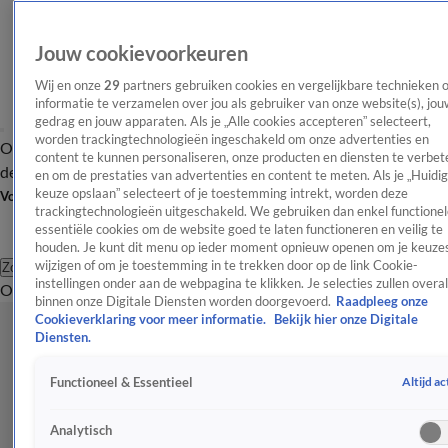
Jouw cookievoorkeuren
Wij en onze
29
partners gebruiken cookies en vergelijkbare technieken 
informatie te verzamelen over jou als gebruiker van onze website(s), jou
gedrag en jouw apparaten. Als je „Alle cookies accepteren” selecteert,
worden trackingtechnologieën ingeschakeld om onze advertenties en
Overzicht
Afleveringen
Tip
Entertainment
BN'ers
TV
Crime
Algemeen
content te kunnen personaliseren, onze producten en diensten te verbet
de redactie
Nieuwsbrief
en om de prestaties van advertenties en content te meten. Als je „Huidi
keuze opslaan” selecteert of je toestemming intrekt, worden deze
Volg Shownieuws
trackingtechnologieën uitgeschakeld. We gebruiken dan enkel functionel
essentiële cookies om de website goed te laten functioneren en veilig te
houden. Je kunt dit menu op ieder moment opnieuw openen om je keuzes
wijzigen of om je toestemming in te trekken door op de link Cookie-
Zoeken
instellingen onder aan de webpagina te klikken. Je selecties zullen overal
Overzicht
Entertainment
Spraakmakend
Reality
Crime
Video's
Afl
binnen onze Digitale Diensten worden doorgevoerd.
Raadpleeg onze
Cookieverklaring voor meer informatie.
Bekijk hier onze Digitale
Diensten.
Altijd ac
Functioneel & Essentieel
Analytisch