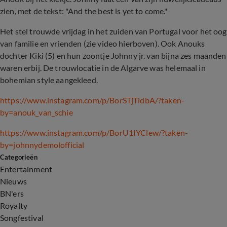
zien, met de tekst: "And the best is yet to come."
Het stel trouwde vrijdag in het zuiden van Portugal voor het oog
van familie en vrienden (zie video hierboven). Ook Anouks
dochter Kiki (5) en hun zoontje
Johnny
jr. van bijna zes maanden
waren erbij. De trouwlocatie in de Algarve was helemaal in
bohemian style aangekleed.
https://www.instagram.com/p/BorSTjTidbA/?taken-
by=anouk_van_schie
https://www.instagram.com/p/BorU1IYClew/?taken-
by=johnnydemolofficial
Categorieën
Entertainment
Nieuws
BN'ers
Royalty
Songfestival