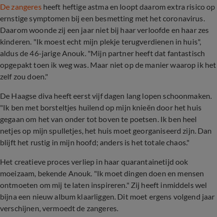
De zangeres
heeft heftige astma en loopt daarom extra risico op
ernstige symptomen bij een besmetting met het coronavirus.
Daarom woonde zij een jaar niet bij haar verloofde en haar zes
kinderen. "Ik moest echt mijn plekje terugverdienen in huis",
aldus de 46-jarige Anouk. "Mijn partner heeft dat fantastisch
opgepakt toen ik weg was. Maar niet op de manier waarop ik het
zelf zou doen."
De Haagse diva heeft eerst vijf dagen lang lopen schoonmaken.
"Ik ben met borsteltjes huilend op mijn knieën door het huis
gegaan om het van onder tot boven te poetsen. Ik ben heel
netjes op mijn spulletjes, het huis moet georganiseerd zijn. Dan
blijft het rustig in mijn hoofd; anders is het totale chaos."
Het creatieve proces verliep in haar quarantainetijd ook
moeizaam, bekende Anouk. "Ik moet dingen doen en mensen
ontmoeten om mij te laten inspireren." Zij heeft inmiddels wel
bijna een nieuw album klaarliggen. Dit moet ergens volgend jaar
verschijnen, vermoedt de zangeres.