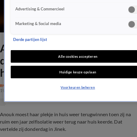
Advertising & Commercieel
Marketing & Social media
Derde partijen lijst
Anouk moest na
quarantainejaar plekje in
Alle cookies accepteren
huis terugwinnen
Huidige keuze opslaan
BN'ERS
Voorkeuren beheren
19 nov 2021, 07:51
Anouk moest haar plekje in huis weer terugwinnen toen zij na
ruim een jaar zelfisolatie weer terug naar huis keerde. Dat
vertelde zij donderdag in Jinek.