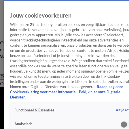
Jouw cookievoorkeuren
Wij en onze
29
partners gebruiken cookies en vergelijkbare technieken 
informatie te verzamelen over jou als gebruiker van onze website(s), jou
gedrag en jouw apparaten. Als je „Alle cookies accepteren” selecteert,
worden trackingtechnologieën ingeschakeld om onze advertenties en
Overzicht
Afleveringen
Tip
Entertainment
BN'ers
TV
Crime
Algemeen
content te kunnen personaliseren, onze producten en diensten te verbet
de redactie
Nieuwsbrief
en om de prestaties van advertenties en content te meten. Als je „Huidi
keuze opslaan” selecteert of je toestemming intrekt, worden deze
Volg Shownieuws
trackingtechnologieën uitgeschakeld. We gebruiken dan enkel functionel
essentiële cookies om de website goed te laten functioneren en veilig te
houden. Je kunt dit menu op ieder moment opnieuw openen om je keuzes
wijzigen of om je toestemming in te trekken door op de link Cookie-
Zoeken
instellingen onder aan de webpagina te klikken. Je selecties zullen overal
Overzicht
Entertainment
Spraakmakend
Reality
Crime
Video's
Afl
binnen onze Digitale Diensten worden doorgevoerd.
Raadpleeg onze
Cookieverklaring voor meer informatie.
Bekijk hier onze Digitale
Diensten.
Altijd ac
Functioneel & Essentieel
Analytisch