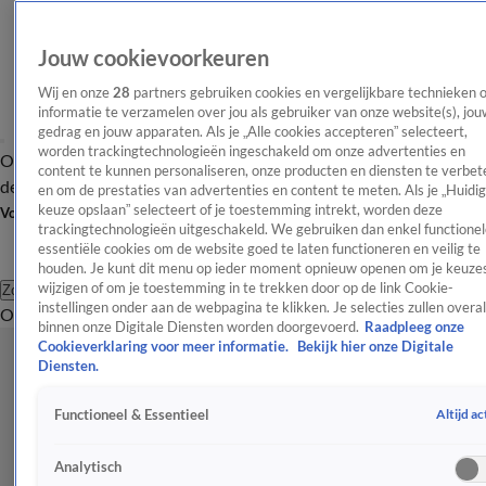
Jouw cookievoorkeuren
Wij en onze
28
partners gebruiken cookies en vergelijkbare technieken 
informatie te verzamelen over jou als gebruiker van onze website(s), jou
gedrag en jouw apparaten. Als je „Alle cookies accepteren” selecteert,
worden trackingtechnologieën ingeschakeld om onze advertenties en
Overzicht
Afleveringen
Tip
Entertainment
BN'ers
TV
Crime
Algemeen
content te kunnen personaliseren, onze producten en diensten te verbet
de redactie
Nieuwsbrief
en om de prestaties van advertenties en content te meten. Als je „Huidi
keuze opslaan” selecteert of je toestemming intrekt, worden deze
Volg Shownieuws
trackingtechnologieën uitgeschakeld. We gebruiken dan enkel functionel
essentiële cookies om de website goed te laten functioneren en veilig te
houden. Je kunt dit menu op ieder moment opnieuw openen om je keuzes
wijzigen of om je toestemming in te trekken door op de link Cookie-
Zoeken
instellingen onder aan de webpagina te klikken. Je selecties zullen overal
Overzicht
Entertainment
Spraakmakend
Reality
Crime
Video's
Afl
binnen onze Digitale Diensten worden doorgevoerd.
Raadpleeg onze
Cookieverklaring voor meer informatie.
Bekijk hier onze Digitale
Diensten.
Altijd ac
Functioneel & Essentieel
Analytisch