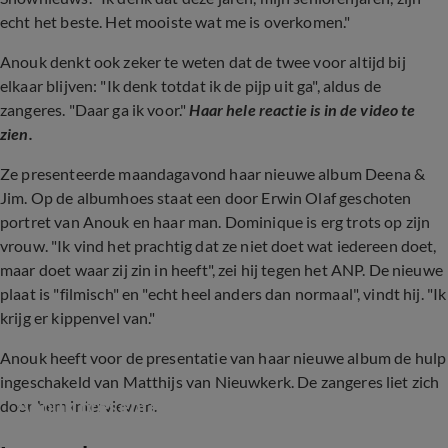
echt het beste. Het mooiste wat me is overkomen."
Anouk denkt ook zeker te weten dat de twee voor altijd bij
elkaar blijven: "Ik denk totdat ik de pijp uit ga", aldus de
zangeres. "Daar ga ik voor."
Haar hele reactie is in de video te
zien.
Ze presenteerde maandagavond haar nieuwe album Deena &
Jim. Op de albumhoes staat een door Erwin Olaf geschoten
portret van Anouk en haar man. Dominique is erg trots op zijn
vrouw. "Ik vind het prachtig dat ze niet doet wat iedereen doet,
maar doet waar zij zin in heeft", zei hij tegen het ANP. De nieuwe
plaat is "filmisch" en "echt heel anders dan normaal", vindt hij. "Ik
krijg er kippenvel van."
Anouk heeft voor de presentatie van haar nieuwe album de hulp
ingeschakeld van Matthijs van Nieuwkerk. De zangeres liet zich
Anouk presenteert nieuw album
door hem interviewen.