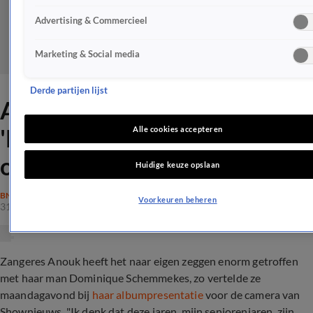
Advertising & Commercieel
Marketing & Social media
Derde partijen lijst
Anouk over Dominique:
'Mooiste wat me is
Alle cookies accepteren
overkomen'
Huidige keuze opslaan
BN'ERS
Voorkeuren beheren
31 okt 2023, 11:43
Zangeres Anouk heeft het naar eigen zeggen enorm getroffen
met haar man Dominique Schemmekes, zo vertelde ze
maandagavond bij
haar albumpresentatie
voor de camera van
Shownieuws. "Ik denk dat deze jaren, mijn seniorenjaren, zijn