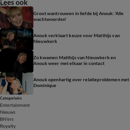
Lees ook
6:26
Groot wantrouwen in liefde bij Anouk: 'Alle
wachtwoorden'
Anouk verklaart keuze voor Matthijs van
Nieuwkerk
Zo kwamen Matthijs van Nieuwkerk en
Anouk weer met elkaar in contact
Anouk openhartig over relatieproblemen met
Dominique
Categorieën
Entertainment
Nieuws
BN'ers
Royalty