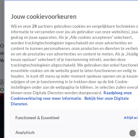
Jouw cookievoorkeuren
Wij en onze
28
partners gebruiken cookies en vergelijkbare technieken 
informatie te verzamelen over jou als gebruiker van onze website(s), jou
gedrag en jouw apparaten. Als je „Alle cookies accepteren” selecteert,
worden trackingtechnologieën ingeschakeld om onze advertenties en
Overzicht
Afleveringen
Tip
Entertainment
BN'ers
TV
Crime
Algemeen
content te kunnen personaliseren, onze producten en diensten te verbet
de redactie
Nieuwsbrief
en om de prestaties van advertenties en content te meten. Als je „Huidi
keuze opslaan” selecteert of je toestemming intrekt, worden deze
Volg Shownieuws
trackingtechnologieën uitgeschakeld. We gebruiken dan enkel functionel
essentiële cookies om de website goed te laten functioneren en veilig te
houden. Je kunt dit menu op ieder moment opnieuw openen om je keuzes
wijzigen of om je toestemming in te trekken door op de link Cookie-
Zoeken
instellingen onder aan de webpagina te klikken. Je selecties zullen overal
Overzicht
Entertainment
Spraakmakend
Reality
Crime
Video's
Afl
binnen onze Digitale Diensten worden doorgevoerd.
Raadpleeg onze
Cookieverklaring voor meer informatie.
Bekijk hier onze Digitale
Diensten.
Altijd ac
Functioneel & Essentieel
Analytisch