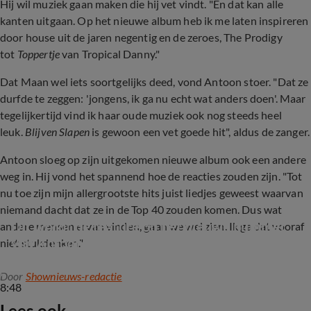
Hij wil muziek gaan maken die hij vet vindt. "En dat kan alle
kanten uitgaan. Op het nieuwe album heb ik me laten inspireren
door house uit de jaren negentig en de zeroes, The Prodigy
tot
Toppertje
van Tropical Danny."
Dat Maan wel iets soortgelijks deed, vond Antoon stoer. "Dat ze
durfde te zeggen: 'jongens, ik ga nu echt wat anders doen'. Maar
tegelijkertijd vind ik haar oude muziek ook nog steeds heel
leuk.
Blijven Slapen
is gewoon een vet goede hit", aldus de zanger.
Antoon sloeg op zijn uitgekomen nieuwe album ook een andere
weg in. Hij vond het spannend hoe de reacties zouden zijn. "Tot
nu toe zijn mijn allergrootste hits juist liedjes geweest waarvan
niemand dacht dat ze in de Top 40 zouden komen. Dus wat
Dit wordt de feature op het nieuwe nummer 
andere mensen ervan vinden, gaan we wel zien. Ik ga dat vooraf
van Antoon!
niet stukdenken."
Door
Shownieuws-redactie
8:48
Lees ook