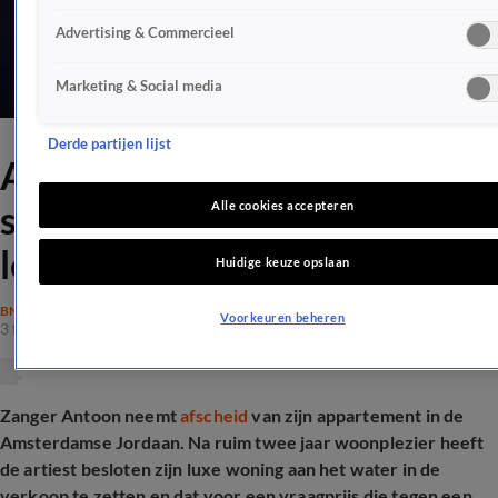
Advertising & Commercieel
Marketing & Social media
Derde partijen lijst
Antoon verruilt zijn luxe
stulpje voor nóg royaler
Alle cookies accepteren
leven
Huidige keuze opslaan
BN'ERS
Voorkeuren beheren
3 feb 2026, 16:54
Zanger Antoon neemt
afscheid
van zijn appartement in de
Amsterdamse Jordaan. Na ruim twee jaar woonplezier heeft
de artiest besloten zijn luxe woning aan het water in de
verkoop te zetten en dat voor een vraagprijs die tegen een