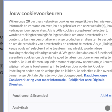
Jouw cookievoorkeuren
Wij en onze
28
partners gebruiken cookies en vergelijkbare technieken 
informatie te verzamelen over jou als gebruiker van onze website(s), jou
gedrag en jouw apparaten. Als je „Alle cookies accepteren” selecteert,
worden trackingtechnologieën ingeschakeld om onze advertenties en
Overzicht
Afleveringen
Tip
Entertainment
BN'ers
TV
Crime
Algemeen
content te kunnen personaliseren, onze producten en diensten te verbet
de redactie
Nieuwsbrief
en om de prestaties van advertenties en content te meten. Als je „Huidi
keuze opslaan” selecteert of je toestemming intrekt, worden deze
Volg Shownieuws
trackingtechnologieën uitgeschakeld. We gebruiken dan enkel functionel
essentiële cookies om de website goed te laten functioneren en veilig te
houden. Je kunt dit menu op ieder moment opnieuw openen om je keuzes
wijzigen of om je toestemming in te trekken door op de link Cookie-
Zoeken
instellingen onder aan de webpagina te klikken. Je selecties zullen overal
Overzicht
Entertainment
Spraakmakend
Reality
Crime
Video's
Afl
binnen onze Digitale Diensten worden doorgevoerd.
Raadpleeg onze
Cookieverklaring voor meer informatie.
Bekijk hier onze Digitale
Diensten.
Altijd ac
Functioneel & Essentieel
Analytisch