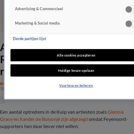
Advertising & Commercieel
Marketing & Social media
Derde partijen lijst
Artiesten afgezegd in
Rotterdamse Kuip om deze
Alle cookies accepteren
reden
Huidige keuze opslaan
BN'ERS
Voorkeuren beheren
18 juli 2020, 23:31
Een aantal optredens in de Kuip van artiesten zoals
Glennis
Grace en Xander de Buisonjé zijn afgezegd
omdat Feyenoord-
supporters hen daar liever niet willen.