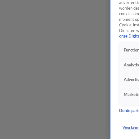
advertentie
worden dez
cookies om 
moment opn
Cookie-inst
Diensten w
onze Digit
Function
Analyti
Adverti
Marketi
Derde parti
Voorkeur