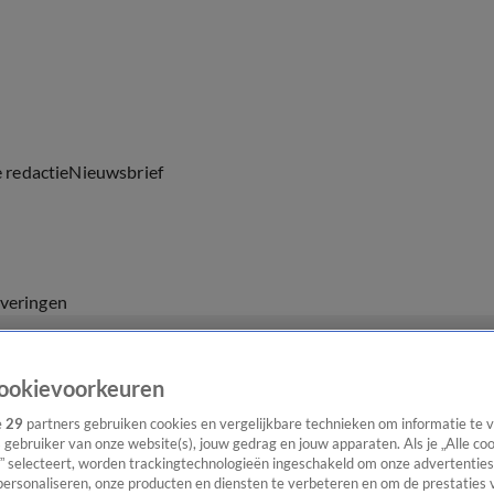
e redactie
Nieuwsbrief
everingen
ookievoorkeuren
e
29
partners gebruiken cookies en vergelijkbare technieken om informatie te
s gebruiker van onze website(s), jouw gedrag en jouw apparaten. Als je „Alle co
” selecteert, worden trackingtechnologieën ingeschakeld om onze advertenties
personaliseren, onze producten en diensten te verbeteren en om de prestaties 