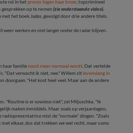
te rol in het
proces tegen haar broer
, topcrimineel
en gesprekken op te nemen
(zie onderstaande video)
.
te met het boek
Judas
, gevolgd door drie andere titels.
il weer werken en niet langer onder de radar blijven.
gevangenisstraf
n haar familie
nooit meer normaal wordt
. Dat vertelde
ic
. "Dat verwacht ik niet, nee." Willem zit
levenslang in
on doorgaan. "Het kost heel veel. Maar aan de andere
 "Routine is er sowieso niet", zei Miljuschka. "Ik
elijk maken inmiddels. Maar zoals op verjaardagen,
De radiopresentatrice mist de "normale" dingen. "Zoals
cht met elkaar, dus dat trekken we wel recht, maar soms
 met moeder Astrid