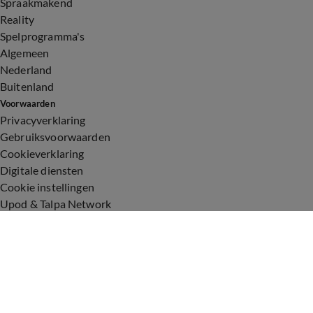
Spraakmakend
Reality
Spelprogramma's
Algemeen
Nederland
Buitenland
Voorwaarden
Privacyverklaring
Gebruiksvoorwaarden
Cookieverklaring
Digitale diensten
Cookie instellingen
Upod & Talpa Network
Adverteren
Vacatures
Publieksservice
Toegankelijkheid
Over ons
Neem contact op