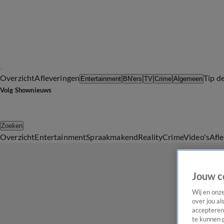
Overzicht
Afleveringen
Tip d
Entertainment
BN'ers
TV
Crime
Algemeen
Volg Shownieuws
Zoeken
Overzicht
Entertainment
Spraakmakend
Reality
Crime
Video's
Afl
Jouw c
Wij en onz
over jou al
accepteren
te kunnen 