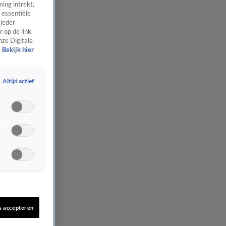
ing intrekt,
 essentiële
 ieder
 op de link
nze Digitale
Bekijk hier
Altijd actief
s accepteren