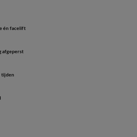
 én facelift
g afgeperst
 tijden
d