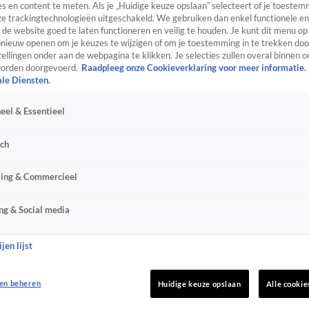
s en content te meten. Als je „Huidige keuze opslaan” selecteert of je toestemm
e trackingtechnologieën uitgeschakeld. We gebruiken dan enkel functionele en
de website goed te laten functioneren en veilig te houden. Je kunt dit menu op
ieuw openen om je keuzes te wijzigen of om je toestemming in te trekken door
ellingen onder aan de webpagina te klikken. Je selecties zullen overal binnen o
orden doorgevoerd.
Raadpleeg onze Cookieverklaring voor meer informatie.
ale Diensten.
eel & Essentieel
sch
sing & Commercieel
ng & Social media
jen lijst
en beheren
Huidige keuze opslaan
Alle cookie