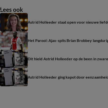
Lees ook
5:07
Astrid Holleeder staat open voor nieuwe liefde
Het Parool: Ajax-spits Brian Brobbey langduri
Dit hield Astrid Holleeder op de been in zware
Astrid Holleeder ging kapot door eenzaamhei