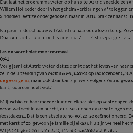
Dat laat het programma weten op hun site. Astrid speelde een gro
Willem Holleeder door in het geheim verklaringen af te leggen 
Sindsdien leeft ze ondergedoken, maar in 2016 brak ze haar stil
Na jaren in de schaduw wil Astrid nu haar oude leven terug. Ze w
Willem Holleeder veroordeeld tot levenslange 
Daarom doet ze vanavond haar verhaal in het showprogramma.
Leven wordt niet meer normaal
0:41
Vorig jaar liet Astrid weten dat ze denkt dat het leven van haar e
ze in de uitzending van
Mattie & Miljuschka
op radiozender
Qmus
de gevangenis
, maar ook daar kan zijn werk volgens Astrid gewo
kant, iedereen heeft wat."
Miljuschka en haar moeder kunnen elkaar niet op vaste dagen zien.
woon wel echt in een burcht, dus we kunnen daar wel dingen mog
feestdagen... Dat is een absolute no-go", zei ze geëmotioneerd. 
met kerst of zo, gewoon je familie bij elkaar. Nu zijn we heel he
Miljuschka bespreekt opvoedvragen in podcast
wil je ook gewoon normaal zijn" (
zie onderstaande video
).