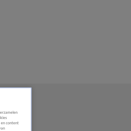
 verzamelen
okies
 en content
van