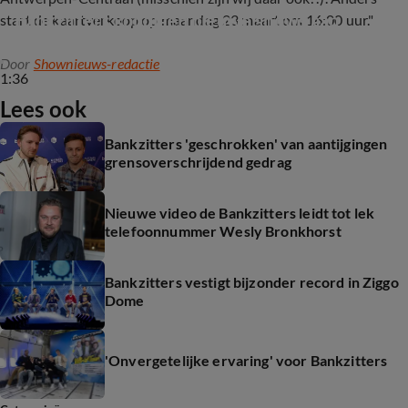
Bankzitters kondigen nieuwe shows aan
start de kaartverkoop op maandag 23 maart om 16:00 uur."
Door
Shownieuws-redactie
1:36
Lees ook
Bankzitters 'geschrokken' van aantijgingen
grensoverschrijdend gedrag
Nieuwe video de Bankzitters leidt tot lek
telefoonnummer Wesly Bronkhorst
Bankzitters vestigt bijzonder record in Ziggo
Dome
'Onvergetelijke ervaring' voor Bankzitters