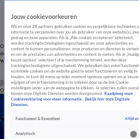
Jouw cookievoorkeuren
Wij en onze
29
partners gebruiken cookies en vergelijkbare technieken 
informatie te verzamelen over jou als gebruiker van onze website(s), jou
gedrag en jouw apparaten. Als je „Alle cookies accepteren” selecteert,
worden trackingtechnologieën ingeschakeld om onze advertenties en
Overzicht
Afleveringen
Tip
Entertainment
BN'ers
TV
Crime
Algemeen
content te kunnen personaliseren, onze producten en diensten te verbet
de redactie
Nieuwsbrief
en om de prestaties van advertenties en content te meten. Als je „Huidi
keuze opslaan” selecteert of je toestemming intrekt, worden deze
Volg Shownieuws
trackingtechnologieën uitgeschakeld. We gebruiken dan enkel functionel
essentiële cookies om de website goed te laten functioneren en veilig te
houden. Je kunt dit menu op ieder moment opnieuw openen om je keuzes
wijzigen of om je toestemming in te trekken door op de link Cookie-
Zoeken
instellingen onder aan de webpagina te klikken. Je selecties zullen overal
Overzicht
Entertainment
Spraakmakend
Reality
Crime
Video's
Afl
binnen onze Digitale Diensten worden doorgevoerd.
Raadpleeg onze
Cookieverklaring voor meer informatie.
Bekijk hier onze Digitale
Diensten.
Altijd ac
Functioneel & Essentieel
Analytisch