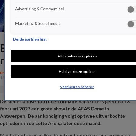
Advertising & Commercieel
Marketing & Social media
Derde partijen lijst
Bankzitters kondigen groots
nieuws aan over de grens
Alle cookies accepteren
Huidige keuze opslaan
BN'ERS
19 mrt 2026, 12:44
Voorkeuren beheren
De Nederlandse YouTube-formatie Bankzitters geeft op 13
februari 2027 een grote show in de AFAS Dome in
Antwerpen. De aankondiging volgt op twee uitverkochte
optredens in de Lotto Arena later deze maand.
Met het optreden willen de vijf contentmakers hun groeiende