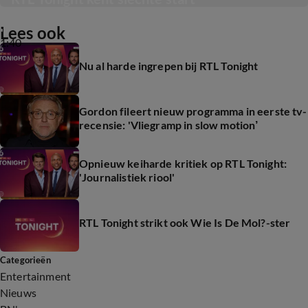
Lees ook
1:40
Nu al harde ingrepen bij RTL Tonight
Gordon fileert nieuw programma in eerste tv-
recensie: 'Vliegramp in slow motion’
Opnieuw keiharde kritiek op RTL Tonight:
'Journalistiek riool'
RTL Tonight strikt ook Wie Is De Mol?-ster
Categorieën
Entertainment
Nieuws