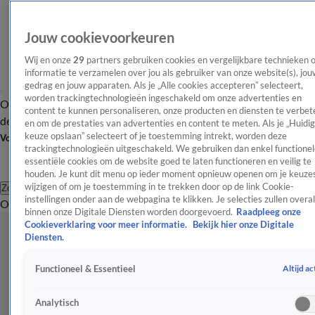
Jouw cookievoorkeuren
Wij en onze
29
partners gebruiken cookies en vergelijkbare technieken 
informatie te verzamelen over jou als gebruiker van onze website(s), jou
gedrag en jouw apparaten. Als je „Alle cookies accepteren” selecteert,
worden trackingtechnologieën ingeschakeld om onze advertenties en
Overzicht
Afleveringen
Tip
Entertainment
BN'ers
TV
Crime
Algemeen
content te kunnen personaliseren, onze producten en diensten te verbet
de redactie
Nieuwsbrief
en om de prestaties van advertenties en content te meten. Als je „Huidi
keuze opslaan” selecteert of je toestemming intrekt, worden deze
Volg Shownieuws
trackingtechnologieën uitgeschakeld. We gebruiken dan enkel functionel
essentiële cookies om de website goed te laten functioneren en veilig te
houden. Je kunt dit menu op ieder moment opnieuw openen om je keuzes
wijzigen of om je toestemming in te trekken door op de link Cookie-
Zoeken
instellingen onder aan de webpagina te klikken. Je selecties zullen overal
Overzicht
Entertainment
Spraakmakend
Reality
Crime
Video's
Afl
binnen onze Digitale Diensten worden doorgevoerd.
Raadpleeg onze
Cookieverklaring voor meer informatie.
Bekijk hier onze Digitale
Diensten.
Altijd ac
Functioneel & Essentieel
Analytisch