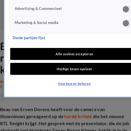
Advertising & Commercieel
Marketing & Social media
Derde partijen lijst
Beau van Erven Dorens
reageert op RTL Tonight-
Alle cookies accepteren
kritiek: 'Rammen'
Huidige keuze opslaan
BN'ERS
Voorkeuren beheren
8 sep 2025, 20:21
Beau van Erven Dorens heeft voor de camera van
Shownieuws
gereageerd op de
harde kritiek
die het nieuwe
RTL Tonight
krijgt. Het gesprek met de presentator, die de job
afwisselt met Humberto Tan en Renze Klamer, bekijk je in
de