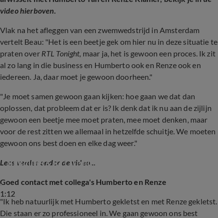
video hierboven
.
Vlak na het afleggen van een zwemwedstrijd in Amsterdam
vertelt Beau: "Het is een beetje gek om hier nu in deze situatie te
praten over
RTL Tonight
, maar ja, het is gewoon een proces. Ik zit
al zo lang in die business en Humberto ook en Renze ook en
iedereen. Ja, daar moet je gewoon doorheen."
"Je moet samen gewoon gaan kijken: hoe gaan we dat dan
oplossen, dat probleem dat er is? Ik denk dat ik nu aan de zijlijn
gewoon een beetje mee moet praten, mee moet denken, maar
voor de rest zitten we allemaal in hetzelfde schuitje. We moeten
gewoon ons best doen en elke dag weer."
Shownieuws-tafel reageert op halvering 
kijkcijfers RTL Tonight
Lees verder onder de video...
Goed contact met collega's Humberto en Renze
1:12
"Ik heb natuurlijk met Humberto gekletst en met Renze gekletst.
Die staan er zo professioneel in. We gaan gewoon ons best