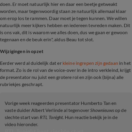
doen. Er moet natuurlijk hier en daar een beetje getweakt
worden, maar tegenwoordig staan ze natuurlijk allemaal klaar
om erop los te rammen. Daar moet je tegen kunnen. We willen
natuurlijk meer kijkers hebben en iedereen tevreden maken. Dit
is ons vak, dit is waarom we alles doen, dus we gaan er gewoon
tegenaan en de beuk erin", aldus Beau tot slot.
Wijzigingen in opzet
Eerder werd al duidelijk dat er
kleine ingrepen zijn gedaan
in het
format. Zo is de rol van de voice-over in de intro verkleind, krijgt
de presentator nu juist een grotere rol en zijn ook (bijna) alle
rubriekjes geschrapt.
Vorige week reageerden presentator Humberto Tan en
vaste duider Albert Verlinde al tegenover
Shownieuws
op de
slechte start van
RTL Tonight
. Hun reactie bekijk je in de
video hieronder.
RTL Tonight kent slechte start