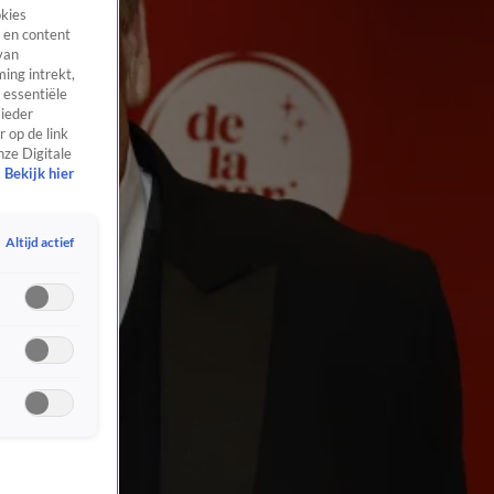
okies
 en content
van
ing intrekt,
 essentiële
 ieder
 op de link
nze Digitale
Bekijk hier
Altijd actief