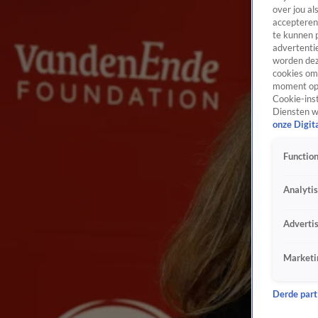
over jou al
accepteren
te kunnen 
advertentie
worden dez
cookies om 
moment opn
Cookie-inst
Diensten w
onze Digit
Function
Analyti
Adverti
Marketi
Derde parti