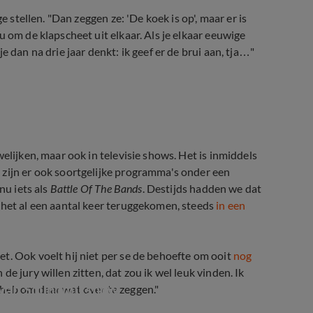
e stellen. "Dan zeggen ze: 'De koek is op', maar er is
 om de klapscheet uit elkaar. Als je elkaar eeuwige
 dan na drie jaar denkt: ik geef er de brui aan, tja…"
n
elijken, maar ook in televisie shows. Het is inmiddels
u zijn er ook soortgelijke programma's onder een
nu iets als
Battle Of The Bands
. Destijds hadden we dat
 het al een aantal keer teruggekomen, steeds
in een
et. Ook voelt hij niet per se de behoefte om ooit
nog
de jury willen zitten, dat zou ik wel leuk vinden. Ik
n van Soundmixshow
heb om daar wat over te zeggen."