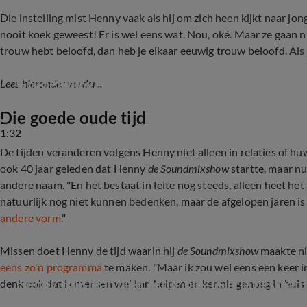
Die instelling mist Henny vaak als hij om zich heen kijkt naar jong
nooit koek geweest! Er is wel eens wat. Nou, oké. Maar ze gaan nu
trouw hebt beloofd, dan heb je elkaar eeuwig trouw beloofd. Als je
Gouden huwelijksjubileum voor Henny Huisma
Lees hieronder verder...
Die goede oude tijd
1:32
De tijden veranderen volgens Henny niet alleen in relaties of huw
ook 40 jaar geleden dat Henny
de Soundmixshow
startte, maar n
andere naam. "En het bestaat in feite nog steeds, alleen heet het 
natuurlijk nog niet kunnen bedenken, maar de afgelopen jaren is
andere vorm.
"
Missen doet Henny de tijd waarin hij
de Soundmixshow
maakte ni
eens zo'n programma
te maken. "Maar ik zou wel eens een keer in 
Henny Huisman blikt terug op 40-jarig bestaa
denk ook dat ik mensen wel kan helpen en kennis genoeg in huis 