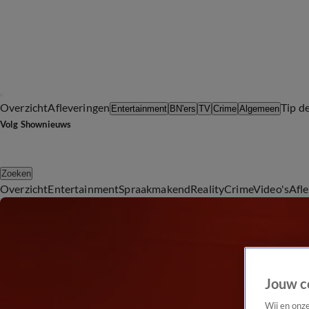
Overzicht
Afleveringen
Tip d
Entertainment
BN'ers
TV
Crime
Algemeen
Volg Shownieuws
Zoeken
Overzicht
Entertainment
Spraakmakend
Reality
Crime
Video's
Afl
Jouw c
Wij en onz