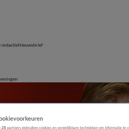
e redactie
Nieuwsbrief
everingen
ookievoorkeuren
e
28
partners gebruiken cookies en vergelijkbare technieken om informatie te