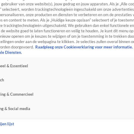
s gebruiker van onze website(s), jouw gedrag en jouw apparaten. Als je „Alle co
” selecteert, worden trackingtechnologieën ingeschakeld om onze advertenties
personaliseren, onze producten en diensten te verbeteren en om de prestaties 
s en content te meten. Als je „Huidige keuze opslaan” selecteert of je toestemm
e trackingtechnologieën uitgeschakeld. We gebruiken dan enkel functionele en
de website goed te laten functioneren en veilig te houden. Je kunt dit menu op
ieuw openen om je keuzes te wijzigen of om je toestemming in te trekken door
ellingen onder aan de webpagina te klikken. Je selecties zullen overal binnen o
orden doorgevoerd.
Raadpleeg onze Cookieverklaring voor meer informatie.
ale Diensten.
eel & Essentieel
sch
sing & Commercieel
ng & Social media
jen lijst