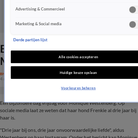
Advertising & Commercieel
Marketing & Social media
Derde partijen lijst
Een bijzondere dag voor
Monique Westenberg
Alle cookies accepteren
Huidige keuze opslaan
BN'ERS
4 nov 2022, 19:38
Voorkeuren beheren
Een bijzondere dag vrijdag voor Monique Westenberg. Op
sociale media laat ze weten dat haar hond Frenkie al drie jaar bij
haar is.
"Drie jaar bij ons, drie jaar onvoorwaardelijke liefde", aldus
Westenberg op haar Instagram. Onder het bericht kan Monique