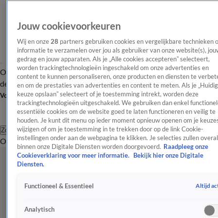
Jouw cookievoorkeuren
Wij en onze
28
partners gebruiken cookies en vergelijkbare technieken 
informatie te verzamelen over jou als gebruiker van onze website(s), jou
gedrag en jouw apparaten. Als je „Alle cookies accepteren” selecteert,
worden trackingtechnologieën ingeschakeld om onze advertenties en
Overzicht
Afleveringen
Tip
Entertainment
BN'ers
TV
Crime
Algemeen
content te kunnen personaliseren, onze producten en diensten te verbet
de redactie
Nieuwsbrief
en om de prestaties van advertenties en content te meten. Als je „Huidi
keuze opslaan” selecteert of je toestemming intrekt, worden deze
Volg Shownieuws
trackingtechnologieën uitgeschakeld. We gebruiken dan enkel functionel
essentiële cookies om de website goed te laten functioneren en veilig te
houden. Je kunt dit menu op ieder moment opnieuw openen om je keuzes
wijzigen of om je toestemming in te trekken door op de link Cookie-
Zoeken
instellingen onder aan de webpagina te klikken. Je selecties zullen overal
Overzicht
Entertainment
Spraakmakend
Reality
Crime
Video's
Afl
binnen onze Digitale Diensten worden doorgevoerd.
Raadpleeg onze
Cookieverklaring voor meer informatie.
Bekijk hier onze Digitale
Diensten.
Altijd ac
Functioneel & Essentieel
Analytisch