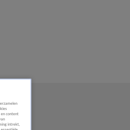
 verzamelen
okies
 en content
van
ing intrekt,
 essentiële