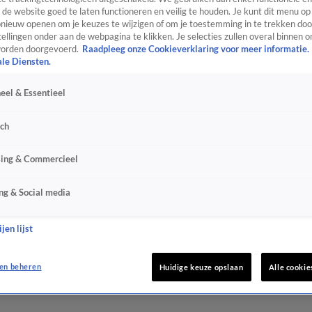
de website goed te laten functioneren en veilig te houden. Je kunt dit menu op
ieuw openen om je keuzes te wijzigen of om je toestemming in te trekken door
ellingen onder aan de webpagina te klikken. Je selecties zullen overal binnen o
orden doorgevoerd.
Raadpleeg onze Cookieverklaring voor meer informatie.
ale Diensten.
eel & Essentieel
sch
sing & Commercieel
ng & Social media
jen lijst
en beheren
Huidige keuze opslaan
Alle cookie