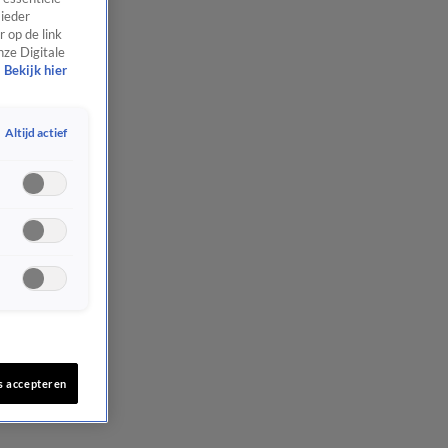
 ieder
 op de link
nze Digitale
Bekijk hier
Altijd actief
s accepteren