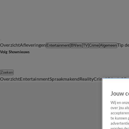
Overzicht
Afleveringen
Tip d
Entertainment
BN'ers
TV
Crime
Algemeen
Volg Shownieuws
Zoeken
Overzicht
Entertainment
Spraakmakend
Reality
Crime
Video's
Afl
Jouw c
Wij en onz
over jou al
accepteren
te kunnen 
advertentie
worden dez