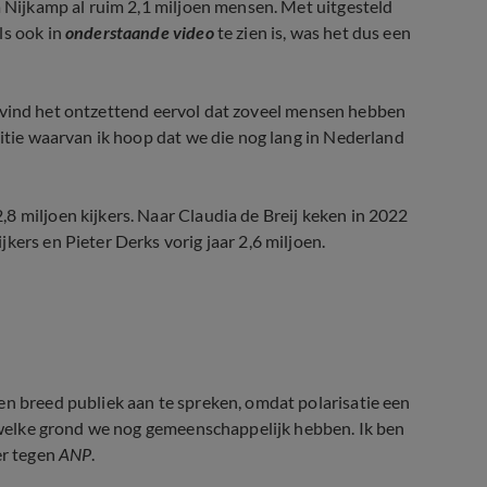
a Nijkamp al ruim 2,1 miljoen mensen. Met uitgesteld
ls ook in
onderstaande video
te zien is, was het dus een
k vind het ontzettend eervol dat zoveel mensen hebben
ditie waarvan ik hoop dat we die nog lang in Nederland
8 miljoen kijkers. Naar Claudia de Breij keken in 2022
kers en Pieter Derks vorig jaar 2,6 miljoen.
was een succes
en breed publiek aan te spreken, omdat polarisatie een
en welke grond we nog gemeenschappelijk hebben. Ik ben
er tegen
ANP
.