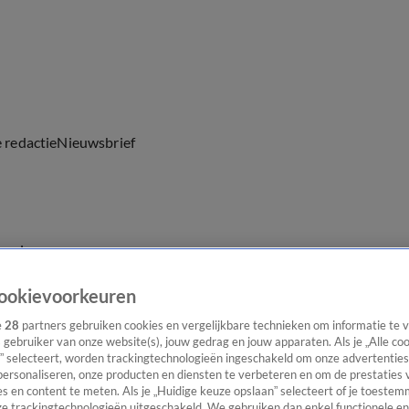
e redactie
Nieuwsbrief
everingen
ookievoorkeuren
e
28
partners gebruiken cookies en vergelijkbare technieken om informatie te
s gebruiker van onze website(s), jouw gedrag en jouw apparaten. Als je „Alle co
” selecteert, worden trackingtechnologieën ingeschakeld om onze advertenties
personaliseren, onze producten en diensten te verbeteren en om de prestaties 
s en content te meten. Als je „Huidige keuze opslaan” selecteert of je toestemm
e trackingtechnologieën uitgeschakeld. We gebruiken dan enkel functionele en