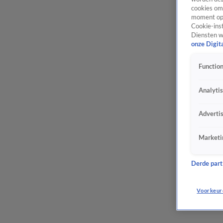
cookies om 
moment opn
Cookie-inst
Diensten w
onze Digit
Function
Analyti
Adverti
Marketi
Derde parti
Voorkeur