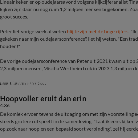
Lineair keken er op oudejaarsavond volgens kijkcijferanalist Tin
kijken zijn daar nu nog ruim 1,2 miljoen mensen bijgekomen. Zoa
groot succes.
Peter
liet vorige week al weten
blij te zijn met de hoge cijfers
. "I
gekeken naar mijn oudejaarsconference", liet hij weten. "Een tra
houden!"
De vorige oudejaarsconference van Peter uit 2021 kwam uit op 2,
2,3 miljoen mensen, Mischa Wertheim trok in 2023 1,3 miljoen kij
De oudejaarsconference van Peter Pannekoek 
Lees hieronder verder...
Hoopvoller eruit dan erin
4:36
De komiek ervoer tevens de uitdaging om met zijn voorstelling e
steeds grotere rol speelt in de samenleving. "Laat ik eens kijk
op zoek naar hoop en een bepaald soort verbinding", zei hij eerd