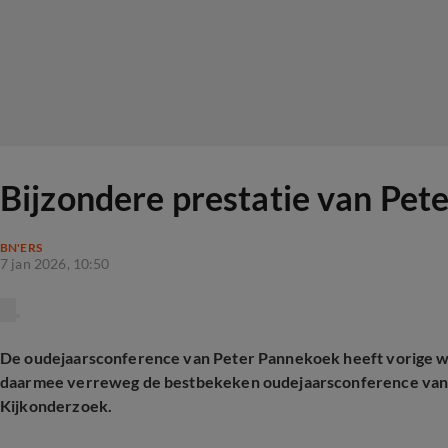
Bijzondere prestatie van Pe
BN'ERS
7 jan 2026, 10:50
De oudejaarsconference van Peter Pannekoek heeft vorige wee
daarmee verreweg de bestbekeken oudejaarsconference van de
Kijkonderzoek.