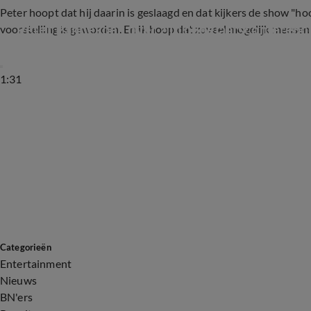
Peter hoopt dat hij daarin is geslaagd en dat kijkers de show "ho
Peter Pannekoek over zijn oudejaarsconferenc
voorstelling is geworden. En ik hoop dat zoveel mogelijk mensen 
1:31
Categorieën
Entertainment
Nieuws
BN'ers