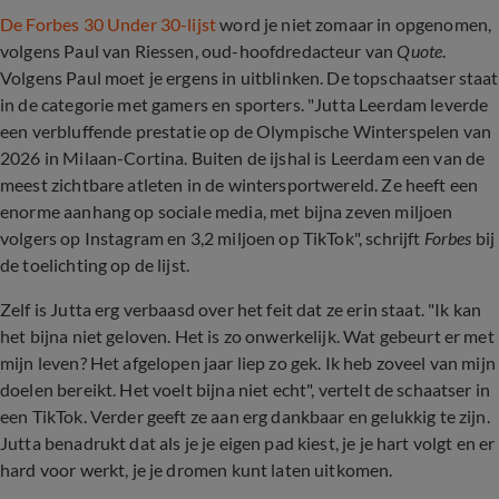
De Forbes 30 Under 30-lijst
word je niet zomaar in opgenomen,
volgens Paul van Riessen, oud-hoofdredacteur van
Quote
.
Volgens Paul moet je ergens in uitblinken. De topschaatser staat
in de categorie met gamers en sporters. "Jutta Leerdam leverde
een verbluffende prestatie op de Olympische Winterspelen van
2026 in Milaan-Cortina. Buiten de ijshal is Leerdam een van de
meest zichtbare atleten in de wintersportwereld. Ze heeft een
enorme aanhang op sociale media, met bijna zeven miljoen
volgers op Instagram en 3,2 miljoen op TikTok", schrijft
Forbes
bij
de toelichting op de lijst.
Zelf is Jutta erg verbaasd over het feit dat ze erin staat. "Ik kan
het bijna niet geloven. Het is zo onwerkelijk. Wat gebeurt er met
mijn leven? Het afgelopen jaar liep zo gek. Ik heb zoveel van mijn
doelen bereikt. Het voelt bijna niet echt", vertelt de schaatser in
een TikTok. Verder geeft ze aan erg dankbaar en gelukkig te zijn.
Jutta benadrukt dat als je je eigen pad kiest, je je hart volgt en er
hard voor werkt, je je dromen kunt laten uitkomen.