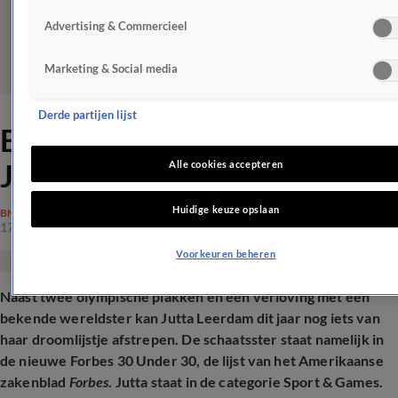
Advertising & Commercieel
Marketing & Social media
Derde partijen lijst
Bijzondere prestatie voor
Jutta Leerdam
Alle cookies accepteren
Huidige keuze opslaan
BN'ERS
17 apr 2026, 12:40
Voorkeuren beheren
Naast twee olympische plakken en een verloving met een
bekende wereldster kan Jutta Leerdam dit jaar nog iets van
haar droomlijstje afstrepen. De schaatsster staat namelijk in
de nieuwe Forbes 30 Under 30, de lijst van het Amerikaanse
zakenblad
Forbes
. Jutta staat in de categorie Sport & Games.