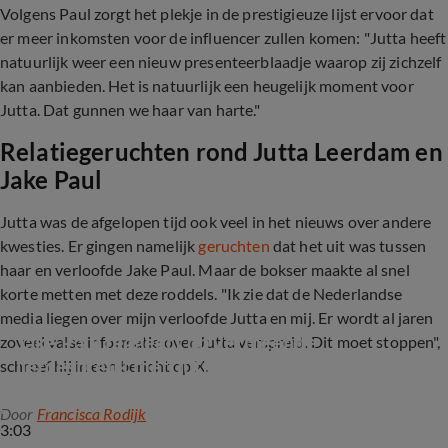
Volgens Paul zorgt het plekje in de prestigieuze lijst ervoor dat
er meer inkomsten voor de influencer zullen komen: "Jutta heeft
natuurlijk weer een nieuw presenteerblaadje waarop zij zichzelf
kan aanbieden. Het is natuurlijk een heugelijk moment voor
Jutta. Dat gunnen we haar van harte."
Relatiegeruchten rond Jutta Leerdam en
Jake Paul
Jutta was de afgelopen tijd ook veel in het nieuws over andere
kwesties. Er gingen namelijk
geruchten
dat het uit was tussen
haar en verloofde Jake Paul. Maar de bokser maakte al snel
korte metten met deze roddels. "Ik zie dat de Nederlandse
media liegen over mijn verloofde Jutta en mij. Er wordt al jaren
Jake Paul reageert op vermeende 
zoveel valse informatie over Jutta verspreid. Dit moet stoppen",
liefdesbreuk met Jutta Leerdam
schreef hij in een bericht op X.
Door
Francisca Rodijk
3:03