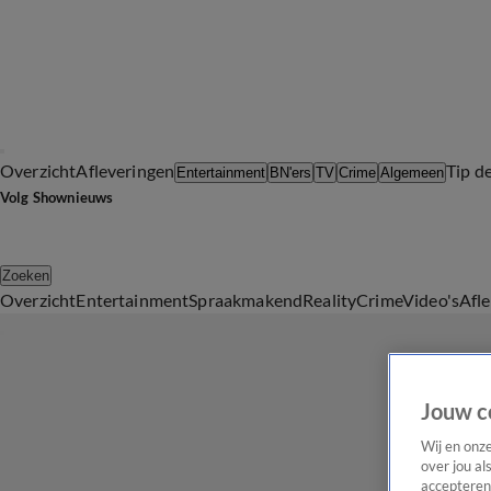
Overzicht
Afleveringen
Tip d
Entertainment
BN'ers
TV
Crime
Algemeen
Volg Shownieuws
Zoeken
Overzicht
Entertainment
Spraakmakend
Reality
Crime
Video's
Afl
Jouw c
Wij en onz
over jou al
accepteren