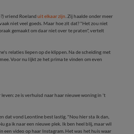
e?) vriend Roeland
uit elkaar zijn
. Zij haalde onder meer
aak niet veel goeds. Maar hoe zit dat? "Het zou niet
praak gemaakt om daar niet over te praten", vertelt
ne's relaties liepen op de klippen. Na de scheiding met
mee. Voor nu lijkt ze het prima te vinden om even
even: ze is verhuisd naar haar nieuwe woning in 't
 dat vond Leontine best lastig. "Nou hier sta ik dan,
u ga ik naar een nieuwe plek. Ik ben heel blij, maar wil
 in een video op haar Instagram. Het was het huis waar