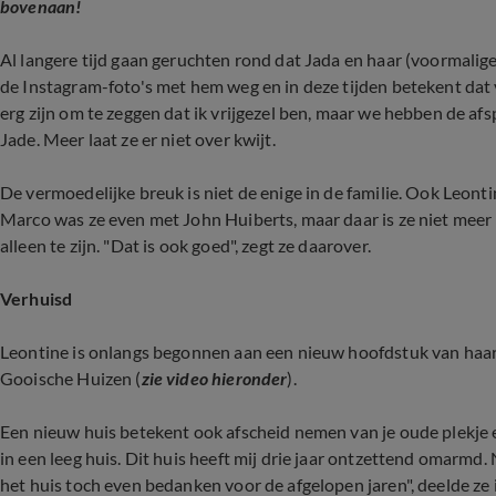
bovenaan!
Al langere tijd gaan geruchten rond dat Jada en haar (voormalig
de Instagram-foto's met hem weg en in deze tijden betekent dat v
erg zijn om te zeggen dat ik vrijgezel ben, maar we hebben de afs
Jade. Meer laat ze er niet over kwijt.
De vermoedelijke breuk is niet de enige in de familie. Ook Leonti
Marco was ze even met John Huiberts, maar daar is ze niet meer 
alleen te zijn. "Dat is ook goed", zegt ze daarover.
Verhuisd
Leontine is onlangs begonnen aan een nieuw hoofdstuk van haar l
Gooische Huizen (
zie video hieronder
).
Een nieuw huis betekent ook afscheid nemen van je oude plekje en
in een leeg huis. Dit huis heeft mij drie jaar ontzettend omarmd. N
het huis toch even bedanken voor de afgelopen jaren", deelde ze