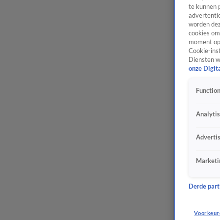
te kunnen 
advertentie
worden dez
cookies om 
moment opn
Cookie-inst
Diensten w
onze Digit
Function
Analyti
Adverti
Marketi
Derde parti
Voorkeur