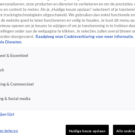
personaliseren, onze producten en diensten te verbeteren en om de prestaties 
s en content te meten. Als je „Huidige keuze opslaan” selecteert of je toestemm
e trackingtechnologieën uitgeschakeld. We gebruiken dan enkel functionele en
de website goed te laten functioneren en veilig te houden. Je kunt dit menu op
ieuw openen om je keuzes te wijzigen of om je toestemming in te trekken door
ellingen onder aan de webpagina te klikken. Je selecties zullen overal binnen o
orden doorgevoerd.
Raadpleeg onze Cookieverklaring voor meer informatie.
ale Diensten.
eel & Essentieel
sch
sing & Commercieel
ng & Social media
jen lijst
en beheren
Huidige keuze opslaan
Alle cookie