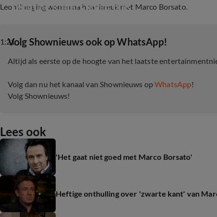
Leontine Ruiters koopt huis
Leontine ging wonen na haar breuk met Marco Borsato.
‎Volg Shownieuws ook op WhatsApp!
1:21
Altijd als eerste op de hoogte van het laatste entertainmentn
Volg dan nu het kanaal van Shownieuws op
WhatsApp
!
Volg Shownieuws!
Lees ook
'Het gaat niet goed met Marco Borsato'
Heftige onthulling over 'zwarte kant' van Ma