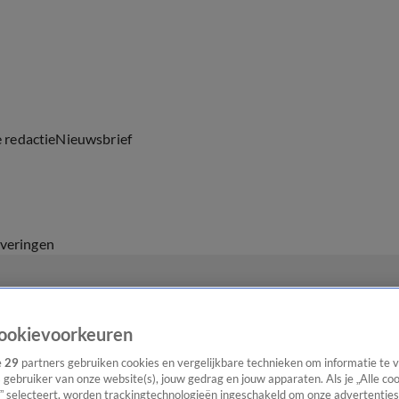
e redactie
Nieuwsbrief
everingen
ookievoorkeuren
e
29
partners gebruiken cookies en vergelijkbare technieken om informatie te
s gebruiker van onze website(s), jouw gedrag en jouw apparaten. Als je „Alle co
” selecteert, worden trackingtechnologieën ingeschakeld om onze advertenties