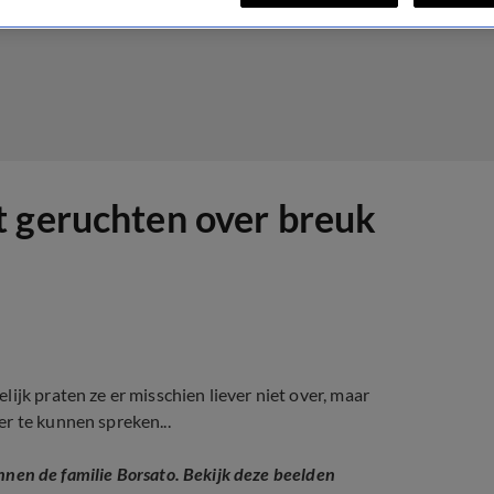
t geruchten over breuk
ijk praten ze er misschien liever niet over, maar
r te kunnen spreken...
innen de familie Borsato. Bekijk deze beelden