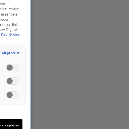
van
ing intrekt,
 essentiële
 ieder
 op de link
nze Digitale
Bekijk hier
Altijd actief
s accepteren