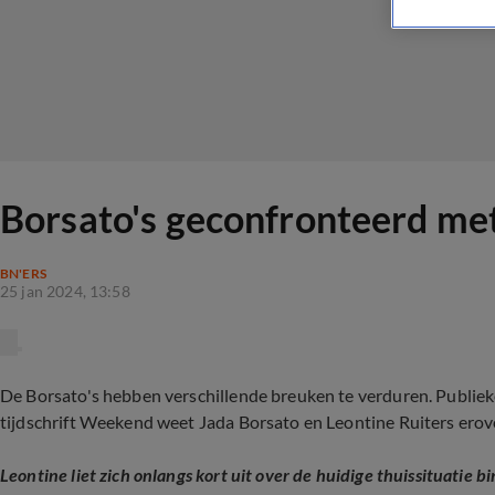
Borsato's geconfronteerd me
BN'ERS
25 jan 2024, 13:58
De Borsato's hebben verschillende breuken te verduren. Publiekel
tijdschrift Weekend weet Jada Borsato en Leontine Ruiters erove
Leontine liet zich onlangs
kort uit over de huidige thuissituatie b