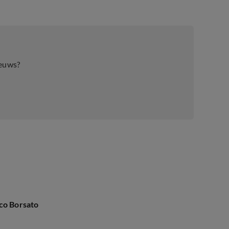
ieuws?
rco Borsato