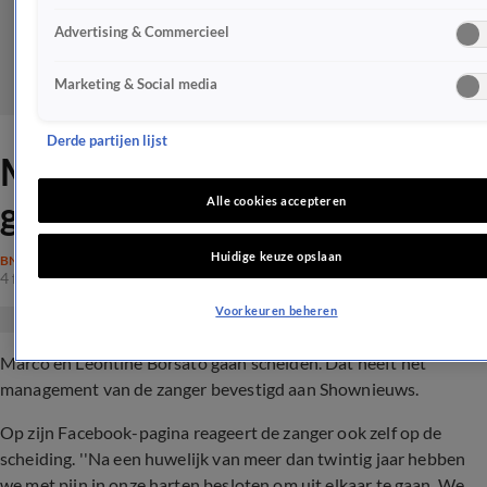
Advertising & Commercieel
Marketing & Social media
Derde partijen lijst
Marco en Leontine Borsato
gaan uit elkaar
Alle cookies accepteren
Huidige keuze opslaan
BN'ERS
4 feb 2020, 17:06
Voorkeuren beheren
Marco en Leontine Borsato gaan scheiden. Dat heeft het
management van de zanger bevestigd aan Shownieuws.
Op zijn Facebook-pagina reageert de zanger ook zelf op de
scheiding. ''Na een huwelijk van meer dan twintig jaar hebben
we met pijn in onze harten besloten om uit elkaar te gaan. We