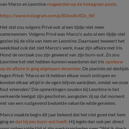
van Marco en Leontine
reageerden op de Instagram-posts
.
https://www.instagram.com/p/B3swXcXDc_W/
Het stel zou volgens Privé ook al een tijdje niet meer
samenwonen. Volgens Privé was Marco's auto al een tijdje niet
gezien bij de villa van hem en Leontine. Daarnaast beweert het
weekblad ook dat niet Marco's werk, maar zijn affaire met Iris
Hond de oorzaak zou zijn geweest van zijn burn-out. Zo zou
Leontine het niet hebben kunnen waarderen dat Iris
opnieuw
op de affaire in ging afgelopen december
. De pianiste zei destijds
tegen Privé: 'Marco en ik hebben elkaar nooit ontlopen en
konden elkaar altijd in de ogen blijven aankijken, omdat we onze
fout erkenden." Die opmerkingen zouden bij Leontine in het
verkeerde keelgat zijn geschoten, aangezien zij op dat moment
net van een rustgevend bedoelde vakantie wilde genieten.
Marco maakte begin dit jaar bekend dat het niet goed met hem
ging en
dat hij een burn-out heeft
. Hij legde dan ook per direct
voor onbepaalde tijd al zijn werkzaamheden neer. “Wat ik doe is