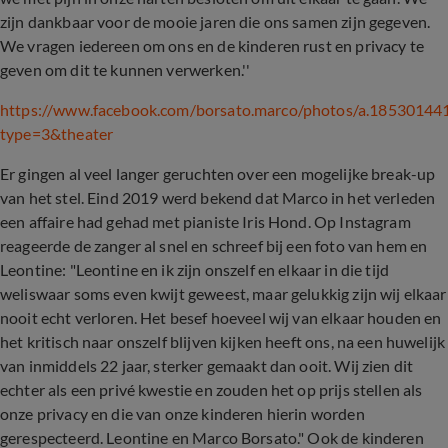
zijn dankbaar voor de mooie jaren die ons samen zijn gegeven.
We vragen iedereen om ons en de kinderen rust en privacy te
geven om dit te kunnen verwerken.''
https://www.facebook.com/borsato.marco/photos/a.185301
type=3
&
theater
Er gingen al veel langer geruchten over een mogelijke break-up
van het stel. Eind 2019 werd bekend dat Marco in het verleden
een affaire had gehad met pianiste Iris Hond. Op Instagram
reageerde de zanger al snel en schreef bij een foto van hem en
Leontine: "Leontine en ik zijn onszelf en elkaar in die tijd
weliswaar soms even kwijt geweest, maar gelukkig zijn wij elkaar
nooit echt verloren. Het besef hoeveel wij van elkaar houden en
het kritisch naar onszelf blijven kijken heeft ons, na een huwelijk
van inmiddels 22 jaar, sterker gemaakt dan ooit. Wij zien dit
echter als een privé kwestie en zouden het op prijs stellen als
onze privacy en die van onze kinderen hierin worden
gerespecteerd. Leontine en Marco Borsato." Ook de kinderen