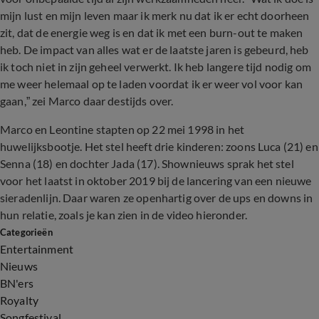
mijn lust en mijn leven maar ik merk nu dat ik er echt doorheen
zit, dat de energie weg is en dat ik met een burn-out te maken
heb. De impact van alles wat er de laatste jaren is gebeurd, heb
ik toch niet in zijn geheel verwerkt. Ik heb langere tijd nodig om
me weer helemaal op te laden voordat ik er weer vol voor kan
gaan,” zei Marco daar destijds over.
Marco en Leontine stapten op 22 mei 1998 in het
huwelijksbootje. Het stel heeft drie kinderen: zoons Luca (21) en
Senna (18) en dochter Jada (17). Shownieuws sprak het stel
voor het laatst in oktober 2019 bij de lancering van een nieuwe
sieradenlijn. Daar waren ze openhartig over de ups en downs in
hun relatie, zoals je kan zien in de video hieronder.
Categorieën
Entertainment
Nieuws
BN'ers
Royalty
Songfestival