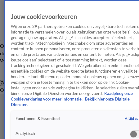
Jouw cookievoorkeuren
Wij en onze
29
partners gebruiken cookies en vergelijkbare technieken 
informatie te verzamelen over jou als gebruiker van onze website(s), jou
gedrag en jouw apparaten. Als je „Alle cookies accepteren” selecteert,
worden trackingtechnologieën ingeschakeld om onze advertenties en
Overzicht
Afleveringen
Tip
Entertainment
BN'ers
TV
Crime
Algemeen
content te kunnen personaliseren, onze producten en diensten te verbet
de redactie
Nieuwsbrief
en om de prestaties van advertenties en content te meten. Als je „Huidi
keuze opslaan” selecteert of je toestemming intrekt, worden deze
Volg Shownieuws
trackingtechnologieën uitgeschakeld. We gebruiken dan enkel functionel
essentiële cookies om de website goed te laten functioneren en veilig te
houden. Je kunt dit menu op ieder moment opnieuw openen om je keuzes
wijzigen of om je toestemming in te trekken door op de link Cookie-
Zoeken
instellingen onder aan de webpagina te klikken. Je selecties zullen overal
Overzicht
Entertainment
Spraakmakend
Reality
Crime
Video's
Afl
binnen onze Digitale Diensten worden doorgevoerd.
Raadpleeg onze
Cookieverklaring voor meer informatie.
Bekijk hier onze Digitale
Diensten.
Altijd ac
Functioneel & Essentieel
Analytisch