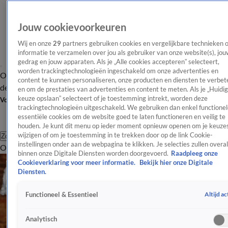
Jouw cookievoorkeuren
Wij en onze
29
partners gebruiken cookies en vergelijkbare technieken 
informatie te verzamelen over jou als gebruiker van onze website(s), jou
gedrag en jouw apparaten. Als je „Alle cookies accepteren” selecteert,
worden trackingtechnologieën ingeschakeld om onze advertenties en
Overzicht
Afleveringen
Tip
Entertainment
BN'ers
TV
Crime
Algemeen
content te kunnen personaliseren, onze producten en diensten te verbet
de redactie
Nieuwsbrief
en om de prestaties van advertenties en content te meten. Als je „Huidi
keuze opslaan” selecteert of je toestemming intrekt, worden deze
Volg Shownieuws
trackingtechnologieën uitgeschakeld. We gebruiken dan enkel functionel
essentiële cookies om de website goed te laten functioneren en veilig te
houden. Je kunt dit menu op ieder moment opnieuw openen om je keuzes
wijzigen of om je toestemming in te trekken door op de link Cookie-
Zoeken
instellingen onder aan de webpagina te klikken. Je selecties zullen overal
Overzicht
Entertainment
Spraakmakend
Reality
Crime
Video's
Afl
binnen onze Digitale Diensten worden doorgevoerd.
Raadpleeg onze
Cookieverklaring voor meer informatie.
Bekijk hier onze Digitale
Diensten.
Altijd ac
Functioneel & Essentieel
Analytisch