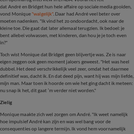
dat André en Bridget hun hele affaire op sociale media gooiden,
vond Monique
"walgelijk"
. Daar had André veel beter over
moeten nadenken. "Ik vind het zo ondoordacht, ook naar de
kleine toe. Die gaat dat later allemaal terugzien. Ik bedoel: je
bent allebei volwassen, met kinderen, dan hou je je toch even
in?"
Toch wist Monique dat Bridget geen blijvertje was. Ze is naar
eigen zeggen ook geen moment jaloers geweest. "Het was heel
dubbel. Het deed verschrikkelijk veel zeer, omdat het daarmee
definitief was, dacht ik. En dat deed pijn, want hij was míjn liefde,
míjn man. Maar toen ik hoorde om wie het ging dacht ik meteen:
nu snap ik het, dit gaat ’m verder niet worden."
Zielig
Monique maakte zich wel zorgen om André. "Ik weet namelijk
hoe impulsief André kan zijn en was wel bang voor de
consequenties op langere termijn. Ik vond hem voornamelijk