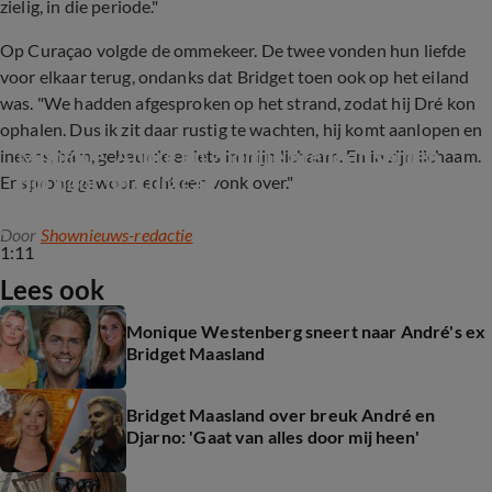
zielig, in die periode."
Op Curaçao volgde de ommekeer. De twee vonden hun liefde
voor elkaar terug, ondanks dat Bridget toen ook op het eiland
was. "We hadden afgesproken op het strand, zodat hij Dré kon
ophalen. Dus ik zit daar rustig te wachten, hij komt aanlopen en
Monique, André en zoontje brengen samen 
ineens, bám, gebeurde er iets in mijn lichaam. En in zijn lichaam.
tijd door op Curaçao
Er sprong gewoon echt een vonk over."
Door
Shownieuws-redactie
1:11
Lees ook
Monique Westenberg sneert naar André's ex
Bridget Maasland
Bridget Maasland over breuk André en
Djarno: 'Gaat van alles door mij heen'