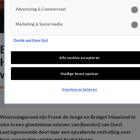
Advertising & Commercieel
Marketing & Social media
Derde partijen lijst
Bridget Maasland: 'André
Hazes zei dat ze uit elkaar
Alle cookies accepteren
waren'
Huidige keuze opslaan
BN'ERS
Voorkeuren beheren
5 nov 2025, 21:30
Woensdagavond zijn Freek de Jonge en Bridget Maasland te
zien in een gloednieuw seizoen van
Boerderij van Dorst
.
Laatstgenoemde doet daar een opvallende onthulling over
haar voormalige relatie met André Hazes.