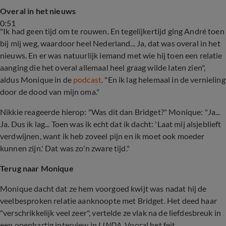
Overal in het nieuws
0:51
"Ik had geen tijd om te rouwen. En tegelijkertijd ging André toen
bij mij weg, waardoor heel Nederland... Ja, dat was overal in het
nieuws. En er was natuurlijk iemand met wie hij toen een relatie
aanging die het overal allemaal heel graag wilde laten zien",
aldus Monique in de
podcast
. "En ik lag helemaal in de vernieling
door de dood van mijn oma."
Nikkie reageerde hierop: "Was dit dan Bridget?" Monique: "Ja...
Ja. Dus ik lag... Toen was ik echt dat ik dacht: 'Laat mij alsjeblieft
verdwijnen, want ik heb zoveel pijn en ik moet ook moeder
kunnen zijn.' Dat was zo'n zware tijd."
Terug naar Monique
Monique dacht dat ze hem voorgoed kwijt was nadat hij de
veelbesproken relatie aanknoopte met Bridget. Het deed haar
"verschrikkelijk veel zeer", vertelde ze vlak na de liefdesbreuk in
een openhartig interview in
LINDA.
Vooral het feit