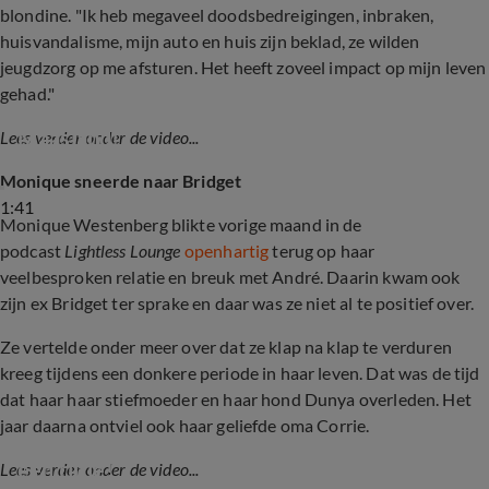
blondine. "Ik heb megaveel doodsbedreigingen, inbraken,
huisvandalisme, mijn auto en huis zijn beklad, ze wilden
jeugdzorg op me afsturen. Het heeft zoveel impact op mijn leven
gehad."
Nieuwe liefde André Hazes is Bridget 
Maasland!
Lees verder onder de video...
Monique sneerde naar Bridget
1:41
Monique Westenberg blikte vorige maand in de
podcast
Lightless Lounge
openhartig
terug op haar
veelbesproken relatie en breuk met André. Daarin kwam ook
zijn ex Bridget ter sprake en daar was ze niet al te positief over.
Ze vertelde onder meer over dat ze klap na klap te verduren
kreeg tijdens een donkere periode in haar leven. Dat was de tijd
dat haar haar stiefmoeder en haar hond Dunya overleden. Het
jaar daarna ontviel ook haar geliefde oma Corrie.
De allermooiste momenten van oma Corrie op 
een rijtje!
Lees verder onder de video...