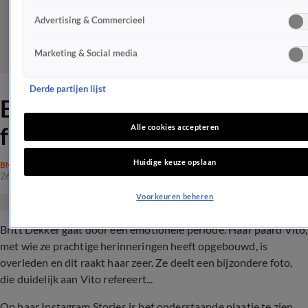
Advertising & Commercieel
Marketing & Social media
Derde partijen lijst
Britt Dekker deelt prachtige
foto na groot verlies
Alle cookies accepteren
Huidige keuze opslaan
BN'ERS
26 mrt 2022, 14:01
Voorkeuren beheren
Britt Dekker gaat door een emotionele periode. Haar paard Vito,
met wie ze prachtige herinneringen heeft opgebouwd, is
overleden en dit raakt haar zeer. Ze deelt een bijzondere foto,
die duidelijk aan Vito refereert...
Op haar Instagram Stories is het onderstaande plaatje te zien.