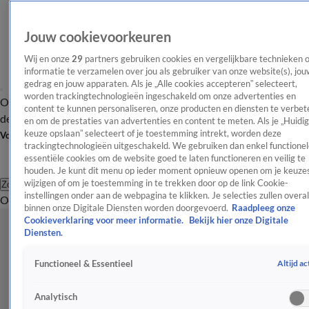
Jouw cookievoorkeuren
Wij en onze
29
partners gebruiken cookies en vergelijkbare technieken 
informatie te verzamelen over jou als gebruiker van onze website(s), jou
gedrag en jouw apparaten. Als je „Alle cookies accepteren” selecteert,
worden trackingtechnologieën ingeschakeld om onze advertenties en
Overzicht
Afleveringen
Tip
Entertainment
BN'ers
TV
Crime
Algemeen
content te kunnen personaliseren, onze producten en diensten te verbet
de redactie
Nieuwsbrief
en om de prestaties van advertenties en content te meten. Als je „Huidi
keuze opslaan” selecteert of je toestemming intrekt, worden deze
Volg Shownieuws
trackingtechnologieën uitgeschakeld. We gebruiken dan enkel functionel
essentiële cookies om de website goed te laten functioneren en veilig te
houden. Je kunt dit menu op ieder moment opnieuw openen om je keuzes
wijzigen of om je toestemming in te trekken door op de link Cookie-
Zoeken
instellingen onder aan de webpagina te klikken. Je selecties zullen overal
Overzicht
Entertainment
Spraakmakend
Reality
Crime
Video's
Afl
binnen onze Digitale Diensten worden doorgevoerd.
Raadpleeg onze
Cookieverklaring voor meer informatie.
Bekijk hier onze Digitale
Diensten.
Altijd ac
Functioneel & Essentieel
Analytisch