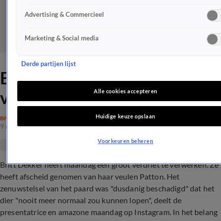
Advertising & Commercieel
Marketing & Social media
Derde partijen lijst
Britt Dekker kapot van
verdriet
Alle cookies accepteren
Huidige keuze opslaan
BN'ERS
9 mei 2022, 16:48
Voorkeuren beheren
Britt Dekker heeft maandag een groot verdriet te verwerken. Ze
heeft afscheid genomen van haar veulen Patton. Het
zenuwstelsel van het paard was "dusdanig beschadigd" dat het
dier "nooit meer normaal zou kunnen lopen", deelt de
presentatrice en amazone maandag op Instagram. In het belang