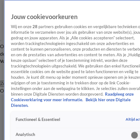
Jouw cookievoorkeuren
Wij en onze
28
partners gebruiken cookies en vergelijkbare technieken 
informatie te verzamelen over jou als gebruiker van onze website(s), jou
gedrag en jouw apparaten. Als je „Alle cookies accepteren” selecteert,
worden trackingtechnologieën ingeschakeld om onze advertenties en
Overzicht
Afleveringen
Tip
Entertainment
BN'ers
TV
Crime
Algemeen
content te kunnen personaliseren, onze producten en diensten te verbet
de redactie
Nieuwsbrief
en om de prestaties van advertenties en content te meten. Als je „Huidi
keuze opslaan” selecteert of je toestemming intrekt, worden deze
Volg Shownieuws
trackingtechnologieën uitgeschakeld. We gebruiken dan enkel functionel
essentiële cookies om de website goed te laten functioneren en veilig te
houden. Je kunt dit menu op ieder moment opnieuw openen om je keuzes
wijzigen of om je toestemming in te trekken door op de link Cookie-
Zoeken
instellingen onder aan de webpagina te klikken. Je selecties zullen overal
Overzicht
Entertainment
Spraakmakend
Reality
Crime
Video's
Afl
binnen onze Digitale Diensten worden doorgevoerd.
Raadpleeg onze
Cookieverklaring voor meer informatie.
Bekijk hier onze Digitale
Diensten.
Altijd ac
Functioneel & Essentieel
Analytisch