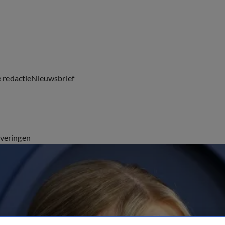
e redactie
Nieuwsbrief
everingen