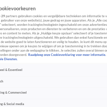
ookievoorkeuren
e
29
partners gebruiken cookies en vergelijkbare technieken om informatie te
s gebruiker van onze website(s), jouw gedrag en jouw apparaten. Als je „Alle co
” selecteert, worden trackingtechnologieën ingeschakeld om onze advertenties
personaliseren, onze producten en diensten te verbeteren en om de prestaties 
s en content te meten. Als je „Huidige keuze opslaan” selecteert of je toestemm
e trackingtechnologieën uitgeschakeld. We gebruiken dan enkel functionele en
de website goed te laten functioneren en veilig te houden. Je kunt dit menu op
ieuw openen om je keuzes te wijzigen of om je toestemming in te trekken door
ellingen onder aan de webpagina te klikken. Je selecties zullen overal binnen o
orden doorgevoerd.
Raadpleeg onze Cookieverklaring voor meer informatie.
ale Diensten.
eel & Essentieel
sch
sing & Commercieel
ng & Social media