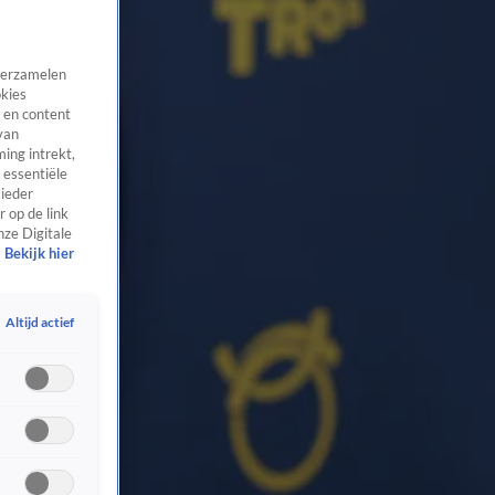
 verzamelen
okies
 en content
van
ing intrekt,
 essentiële
 ieder
 op de link
nze Digitale
Bekijk hier
Altijd actief