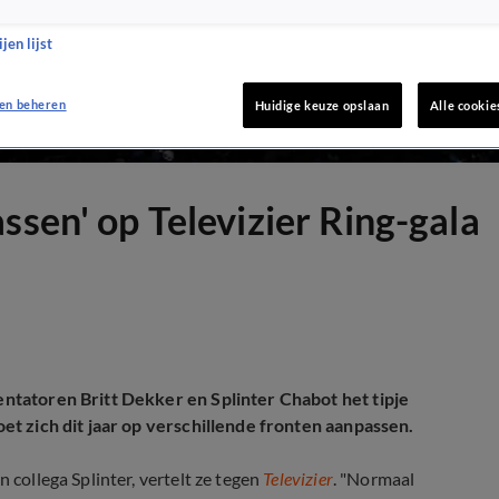
jen lijst
en beheren
Huidige keuze opslaan
Alle cookie
ssen' op Televizier Ring-gala
entatoren Britt Dekker en Splinter Chabot het tipje
moet zich dit jaar op verschillende fronten aanpassen.
 collega Splinter, vertelt ze tegen
Televizier
. "Normaal