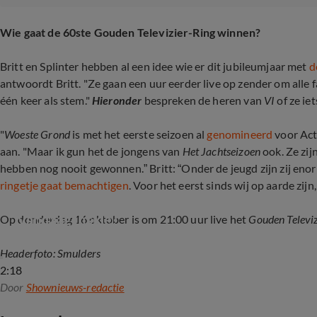
Wie gaat de 60ste Gouden Televizier-Ring winnen?
Britt en Splinter hebben al een idee wie er dit jubileumjaar met
d
antwoordt Britt. "Ze gaan een uur eerder live op zender om alle 
één keer als stem."
Hieronder
bespreken de heren van
VI
of ze ie
"
Woeste Grond
is met het eerste seizoen al
genomineerd
voor Act
aan. "Maar ik gun het de jongens van
Het Jachtseizoen
ook. Ze zij
hebben nog nooit gewonnen.” Britt: “Onder de jeugd zijn zij eno
ringetje gaat bemachtigen
. Voor het eerst sinds wij op aarde zi
Trekt Johan Derksen een smoking aan naar de sp
Vandaag Inside?
Op donderdag 16 oktober is om 21:00 uur live het
Gouden Televiz
Headerfoto: Smulders
2:18
Door
Shownieuws-redactie