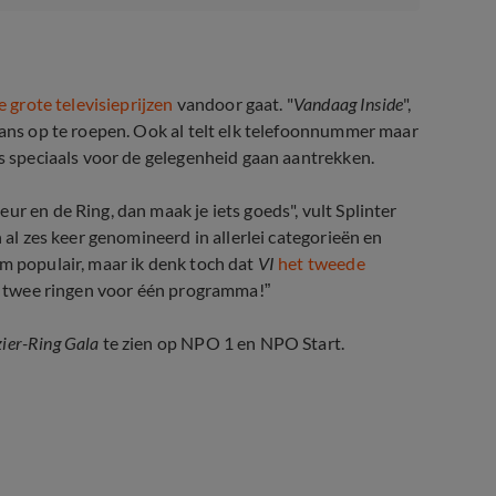
e grote televisieprijzen
vandoor gaat. "
Vandaag Inside
",
fans op te roepen. Ook al telt elk telefoonnummer maar
ts speciaals voor de gelegenheid gaan aantrekken.
eur en de Ring, dan maak je iets goeds", vult Splinter
n al zes keer genomineerd in allerlei categorieën en
rm populair, maar ik denk toch dat
VI
het tweede
jn, twee ringen voor één programma!”
eciale Televizier-uitzending van 
ier-Ring Gala
te zien op NPO 1 en NPO Start.