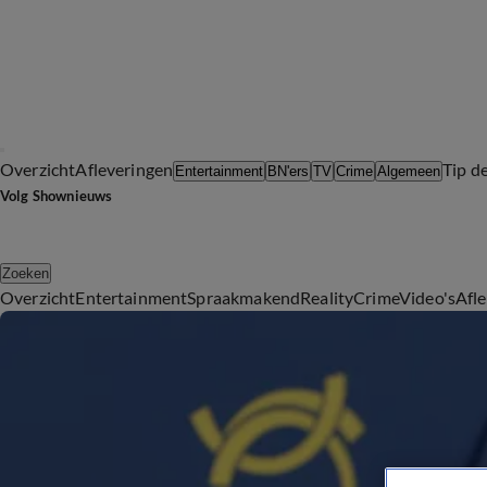
Overzicht
Afleveringen
Tip d
Entertainment
BN'ers
TV
Crime
Algemeen
Volg Shownieuws
Zoeken
Overzicht
Entertainment
Spraakmakend
Reality
Crime
Video's
Afl