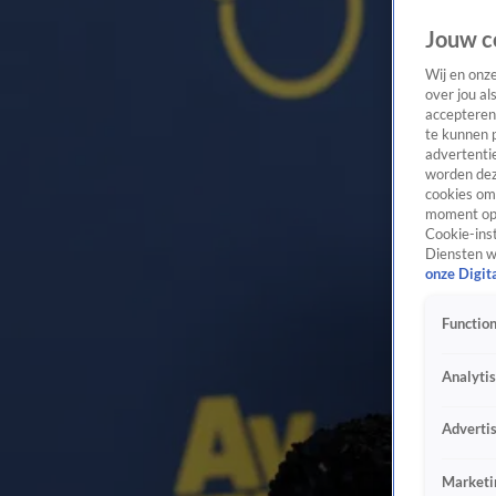
Jouw c
Wij en onz
over jou al
accepteren
te kunnen 
advertentie
worden dez
cookies om 
moment opn
Cookie-inst
Diensten w
onze Digit
Function
Analyti
Adverti
Marketi