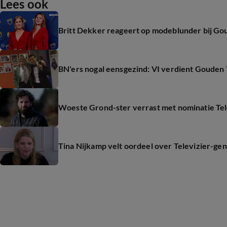
Lees ook
Britt Dekker reageert op modeblunder bij Gou
BN'ers nogal eensgezind: VI verdient Gouden 
Woeste Grond-ster verrast met nominatie Tel
Tina Nijkamp velt oordeel over Televizier-g