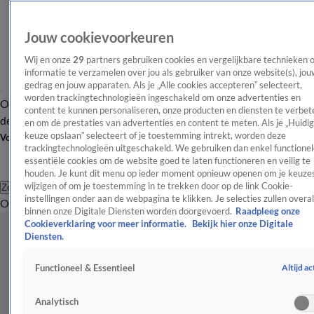
Jouw cookievoorkeuren
Wij en onze
29
partners gebruiken cookies en vergelijkbare technieken 
informatie te verzamelen over jou als gebruiker van onze website(s), jou
gedrag en jouw apparaten. Als je „Alle cookies accepteren” selecteert,
worden trackingtechnologieën ingeschakeld om onze advertenties en
Overzicht
Afleveringen
Tip
Entertainment
BN'ers
TV
Crime
Algemeen
content te kunnen personaliseren, onze producten en diensten te verbet
de redactie
Nieuwsbrief
en om de prestaties van advertenties en content te meten. Als je „Huidi
keuze opslaan” selecteert of je toestemming intrekt, worden deze
Volg Shownieuws
trackingtechnologieën uitgeschakeld. We gebruiken dan enkel functionel
essentiële cookies om de website goed te laten functioneren en veilig te
houden. Je kunt dit menu op ieder moment opnieuw openen om je keuzes
wijzigen of om je toestemming in te trekken door op de link Cookie-
Zoeken
instellingen onder aan de webpagina te klikken. Je selecties zullen overal
Overzicht
Entertainment
Spraakmakend
Reality
Crime
Video's
Afl
binnen onze Digitale Diensten worden doorgevoerd.
Raadpleeg onze
Cookieverklaring voor meer informatie.
Bekijk hier onze Digitale
Diensten.
Altijd ac
Functioneel & Essentieel
Analytisch