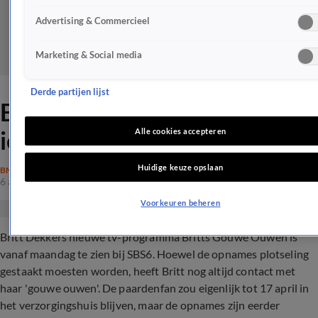
Advertising & Commercieel
Marketing & Social media
Derde partijen lijst
Britt Dekker videobelt nog
iedere dag met ouderen
Alle cookies accepteren
Huidige keuze opslaan
BN'ERS
6 apr 2020, 20:55
Voorkeuren beheren
Britt Dekkers nieuwe tv-programma Britts Gouwe Ouwen is
vanaf maandag te zien bij SBS6. Hoewel de opnames plotseling
gestaakt moesten worden, heeft Britt nog altijd contact met
haar 'gouwe ouwen'. De paardenfan zou eigenlijk tot 17 april in
het verzorgingshuis blijven, maar de opnames zijn eerder