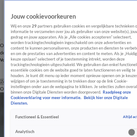
Jouw cookievoorkeuren
Wij en onze
29
partners gebruiken cookies en vergelijkbare technieken 
informatie te verzamelen over jou als gebruiker van onze website(s), jou
gedrag en jouw apparaten. Als je „Alle cookies accepteren” selecteert,
worden trackingtechnologieën ingeschakeld om onze advertenties en
Overzicht
Afleveringen
Tip
Entertainment
BN'ers
TV
Crime
Algemeen
content te kunnen personaliseren, onze producten en diensten te verbet
de redactie
Nieuwsbrief
en om de prestaties van advertenties en content te meten. Als je „Huidi
keuze opslaan” selecteert of je toestemming intrekt, worden deze
Volg Shownieuws
trackingtechnologieën uitgeschakeld. We gebruiken dan enkel functionel
essentiële cookies om de website goed te laten functioneren en veilig te
houden. Je kunt dit menu op ieder moment opnieuw openen om je keuzes
wijzigen of om je toestemming in te trekken door op de link Cookie-
Zoeken
instellingen onder aan de webpagina te klikken. Je selecties zullen overal
Overzicht
Entertainment
Spraakmakend
Reality
Crime
Video's
Afl
binnen onze Digitale Diensten worden doorgevoerd.
Raadpleeg onze
Cookieverklaring voor meer informatie.
Bekijk hier onze Digitale
Diensten.
Altijd ac
Functioneel & Essentieel
Analytisch