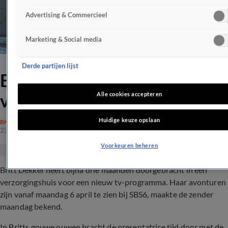
Advertising & Commercieel
Marketing & Social media
Derde partijen lijst
Britt Dekker zet
verzorgingshuis op stelten
Alle cookies accepteren
Huidige keuze opslaan
BN'ERS
23 mrt 2020, 14:40
Voorkeuren beheren
Britt Dekker heeft bijna drie maanden doorgebracht in een
verzorgingshuis voor een nieuw tv-programma. Haar avonturen
zijn vanaf maandag 6 april te zien bij SBS6, maakte de zender
maandag bekend.
In Britts gouwe ouwen bracht de presentatrice tijd door met de