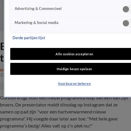
Advertising & Commercieel
Marketing & Social media
Derde partijen lijst
Broer helpt Gordon bij nieuw
tv-programma
Alle cookies accepteren
Huidige keuze opslaan
BN'ERS
22 okt 2019, 18:15
Voorkeuren beheren
Gordon krijgt voor een nieuw programma hulp van een van zijn
broers. De presentator meldt dinsdag op Instagram dat ze
samen op pad zijn "voor een hartverwarmend nieuw
programma". Hij voegde daar later aan toe: "Met hele gave
programma’s bezig! Alles valt op z’n plek nu!"