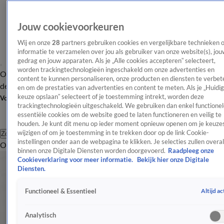
Jouw cookievoorkeuren
Wij en onze
28
partners gebruiken cookies en vergelijkbare technieken 
informatie te verzamelen over jou als gebruiker van onze website(s), jou
gedrag en jouw apparaten. Als je „Alle cookies accepteren” selecteert,
worden trackingtechnologieën ingeschakeld om onze advertenties en
Overzicht
Afleveringen
Tip
Entertainment
BN'ers
TV
Crime
Algemeen
content te kunnen personaliseren, onze producten en diensten te verbet
de redactie
Nieuwsbrief
en om de prestaties van advertenties en content te meten. Als je „Huidi
keuze opslaan” selecteert of je toestemming intrekt, worden deze
Volg Shownieuws
trackingtechnologieën uitgeschakeld. We gebruiken dan enkel functionel
essentiële cookies om de website goed te laten functioneren en veilig te
houden. Je kunt dit menu op ieder moment opnieuw openen om je keuzes
wijzigen of om je toestemming in te trekken door op de link Cookie-
Zoeken
instellingen onder aan de webpagina te klikken. Je selecties zullen overal
Overzicht
Entertainment
Spraakmakend
Reality
Crime
Video's
Afl
binnen onze Digitale Diensten worden doorgevoerd.
Raadpleeg onze
Cookieverklaring voor meer informatie.
Bekijk hier onze Digitale
Diensten.
Altijd ac
Functioneel & Essentieel
Analytisch