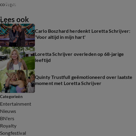
Mooie herinneringen aan Loretta Schrijver
collega:
Lees ook
4:11
Carlo Boszhard herdenkt Loretta Schrijver:
'Voor altijd in mijn hart'
Loretta Schrijver overleden op 68-jarige
leeftijd
Quinty Trustfull geëmotioneerd over laatste
moment met Loretta Schrijver
Categorieën
Entertainment
Nieuws
BN'ers
Royalty
Songfestival