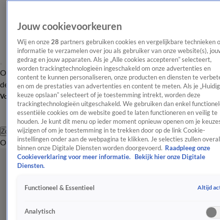
Jouw cookievoorkeuren
Wij en onze
28
partners gebruiken cookies en vergelijkbare technieken 
informatie te verzamelen over jou als gebruiker van onze website(s), jou
gedrag en jouw apparaten. Als je „Alle cookies accepteren” selecteert,
worden trackingtechnologieën ingeschakeld om onze advertenties en
Overzicht
Afleveringen
Tip
Entertainment
BN'ers
TV
Crime
Algemeen
content te kunnen personaliseren, onze producten en diensten te verbet
de redactie
Nieuwsbrief
en om de prestaties van advertenties en content te meten. Als je „Huidi
keuze opslaan” selecteert of je toestemming intrekt, worden deze
Volg Shownieuws
trackingtechnologieën uitgeschakeld. We gebruiken dan enkel functionel
essentiële cookies om de website goed te laten functioneren en veilig te
houden. Je kunt dit menu op ieder moment opnieuw openen om je keuzes
wijzigen of om je toestemming in te trekken door op de link Cookie-
Zoeken
instellingen onder aan de webpagina te klikken. Je selecties zullen overal
Overzicht
Entertainment
Spraakmakend
Reality
Crime
Video's
Afl
binnen onze Digitale Diensten worden doorgevoerd.
Raadpleeg onze
Cookieverklaring voor meer informatie.
Bekijk hier onze Digitale
Diensten.
Altijd ac
Functioneel & Essentieel
Analytisch