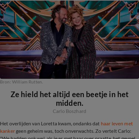
Bron: William Rutten.
Ze hield het altijd een beetje in het
midden.
Carlo Boszhard
Het overlijden van Loretta kwam, ondanks dat
haar leven met
kanker
geen geheim was, toch onverwachts. Zo vertelt Carlo:
"We hadden ook wel, als je er met haar over praatte, het gevoel