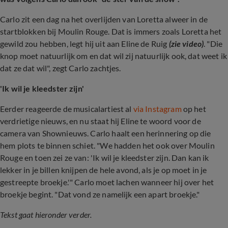
Carlo zit een dag na het overlijden van Loretta alweer in de
startblokken bij Moulin Rouge. Dat is immers zoals Loretta het
gewild zou hebben, legt hij uit aan Eline de Ruig
(zie video)
. "Die
knop moet natuurlijk om en dat wil zij natuurlijk ook, dat weet ik
dat ze dat wil", zegt Carlo zachtjes.
'Ik wil je kleedster zijn'
Eerder reageerde de musicalartiest al
via Instagram
op het
verdrietige nieuws, en nu staat hij Eline te woord voor de
camera van Shownieuws. Carlo haalt een herinnering op die
hem plots te binnen schiet. "We hadden het ook over Moulin
Rouge en toen zei ze van: 'Ik wil je kleedster zijn. Dan kan ik
lekker in je billen knijpen de hele avond, als je op moet in je
gestreepte broekje.'" Carlo moet lachen wanneer hij over het
broekje begint. "Dat vond ze namelijk een apart broekje."
Tekst gaat hieronder verder.