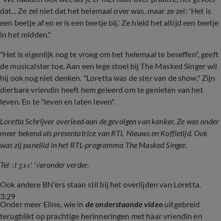
dat... Ze zei niet dat het helemaal over was, maar ze zei: 'Het is
een beetje af en er is een beetje bij.' Ze hield het altijd een beetje
in het midden."
"Het is eigenlijk nog te vroeg om het helemaal te beseffen", geeft
de musicalster toe. Aan een lege stoel bij The Masked Singer wil
hij ook nog niet denken. "Loretta was de ster van de show." Zijn
dierbare vriendin heeft hem geleerd om te genieten van het
leven. En te "leven en laten leven".
Loretta Schrijver overleed aan de gevolgen van kanker. Ze was onder
meer bekend als presentatrice van RTL Nieuws en Koffietijd. Ook
was zij panellid in het RTL-programma The Masked Singer.
Loretta Schrijver is overleden op 68-jarige 
leeftijd
Tekst gaat hieronder verder.
Ook andere BN'ers staan stil bij het overlijden van Loretta.
3:29
Onder meer Eline, wie in
de onderstaande video
uitgebreid
terugblikt op prachtige herinneringen met haar vriendin en