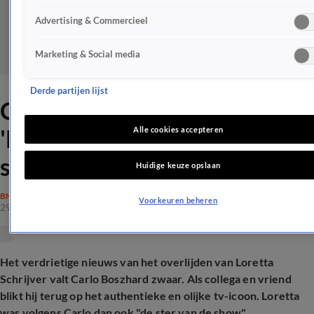
Advertising & Commercieel
Marketing & Social media
Derde partijen lijst
Carlo Boszhard emotioneel:
'Loretta was de ster van de
Alle cookies accepteren
show'
Huidige keuze opslaan
BN'ERS
Voorkeuren beheren
29 mrt 2025, 09:12
Het verdrietige nieuws van het overlijden van Loretta
Schrijver valt Carlo Boszhard zwaar. Als collega en vriend
blikt hij terug op het authentieke en olijke tv-icoon. Loretta
was volgens Carlo dan ook "de ster van de show".