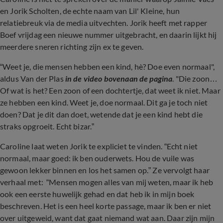
en Jorik Scholten, de echte naam van Lil' Kleine, hun
relatiebreuk via de media uitvechten. Jorik heeft met rapper
Boef vrijdag een nieuwe nummer uitgebracht, en daarin lijkt hij
meerdere sneren richting zijn ex te geven.
“Weet je, die mensen hebben een kind, hè? Doe even normaal",
aldus Van der Plas
in de video bovenaan de pagina
. "Die zoon…
Of wat is het? Een zoon of een dochtertje, dat weet ik niet. Maar
ze hebben een kind. Weet je, doe normaal. Dit ga je toch niet
doen? Dat je dit dan doet, wetende dat je een kind hebt die
straks opgroeit. Echt bizar.”
Caroline laat weten Jorik te expliciet te vinden. “Echt niet
normaal, maar goed: ik ben ouderwets. Hou de vuile was
gewoon lekker binnen en los het samen op.” Ze vervolgt haar
verhaal met: “Mensen mogen alles van mij weten, maar ik heb
ook een eerste huwelijk gehad en dat heb ik in mijn boek
beschreven. Het is een heel korte passage, maar ik ben er niet
over uitgeweid, want dat gaat niemand wat aan. Daar zijn mijn