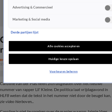
Advertising & Commercieel
Marketing & Social media
Derde partijen lijst
Caroline van der Plas sneert
naar Lil' Kleine
Alle cookies accepteren
Huidige keuze opslaan
BN'ERS
11 feb 2023, 10:46
Voorkeuren beheren
Caroline van der Plas heeft zich uitgelaten over het nieuwe
nummer van rapper Lil' Kleine. De politica laat vrijdagavond in
HLF8
weten dat de tekst in het nummer niet door de beugel kan,
zie video hierboven...
Caroline is niet te spreken over de manier waarop Jaimie Vaes