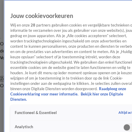
Jouw cookievoorkeuren
Wij en onze
28
partners gebruiken cookies en vergelijkbare technieken 
informatie te verzamelen over jou als gebruiker van onze website(s), jou
gedrag en jouw apparaten. Als je „Alle cookies accepteren” selecteert,
worden trackingtechnologieën ingeschakeld om onze advertenties en
Overzicht
Afleveringen
Tip
Entertainment
BN'ers
TV
Crime
Algemeen
content te kunnen personaliseren, onze producten en diensten te verbet
de redactie
Nieuwsbrief
en om de prestaties van advertenties en content te meten. Als je „Huidi
keuze opslaan” selecteert of je toestemming intrekt, worden deze
Volg Shownieuws
trackingtechnologieën uitgeschakeld. We gebruiken dan enkel functionel
essentiële cookies om de website goed te laten functioneren en veilig te
houden. Je kunt dit menu op ieder moment opnieuw openen om je keuzes
wijzigen of om je toestemming in te trekken door op de link Cookie-
Zoeken
instellingen onder aan de webpagina te klikken. Je selecties zullen overal
Overzicht
Entertainment
Spraakmakend
Reality
Crime
Video's
Afl
binnen onze Digitale Diensten worden doorgevoerd.
Raadpleeg onze
Cookieverklaring voor meer informatie.
Bekijk hier onze Digitale
Diensten.
Altijd ac
Functioneel & Essentieel
Analytisch