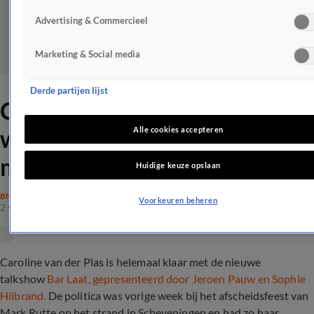
Advertising & Commercieel
Marketing & Social media
Derde partijen lijst
Caroline van der Plas
woedend op Bar Laat: 'Klaar
Alle cookies accepteren
mee'
Huidige keuze opslaan
BN'ERS
Voorkeuren beheren
2 sep 2024, 08:22
Caroline van der Plas is helemaal klaar met de nieuwe
talkshow
Bar Laat, gepresenteerd door Jeroen Pauw en Sophie
Hilbrand.
De politica was vorige week bij het afscheidsfeest van
Mark Rutte op het strand in Scheveningen en had zo haar