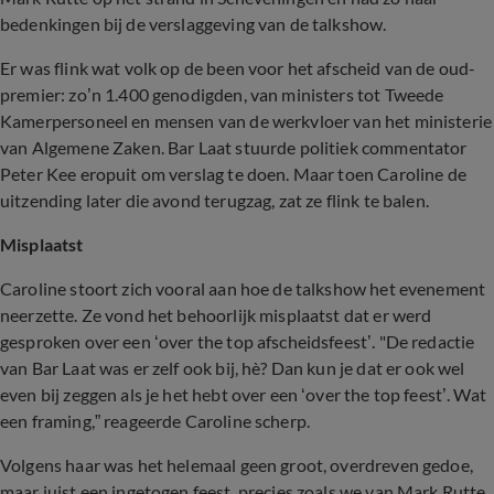
bedenkingen bij de verslaggeving van de talkshow.
Er was flink wat volk op de been voor het afscheid van de oud-
premier: zo’n 1.400 genodigden, van ministers tot Tweede
Kamerpersoneel en mensen van de werkvloer van het ministerie
van Algemene Zaken. Bar Laat stuurde politiek commentator
Peter Kee eropuit om verslag te doen. Maar toen Caroline de
uitzending later die avond terugzag, zat ze flink te balen.
Misplaatst
Caroline stoort zich vooral aan hoe de talkshow het evenement
neerzette. Ze vond het behoorlijk misplaatst dat er werd
gesproken over een ‘over the top afscheidsfeest’. "De redactie
van Bar Laat was er zelf ook bij, hè? Dan kun je dat er ook wel
even bij zeggen als je het hebt over een ‘over the top feest’. Wat
een framing,” reageerde Caroline scherp.
Volgens haar was het helemaal geen groot, overdreven gedoe,
maar juist een ingetogen feest, precies zoals we van Mark Rutte