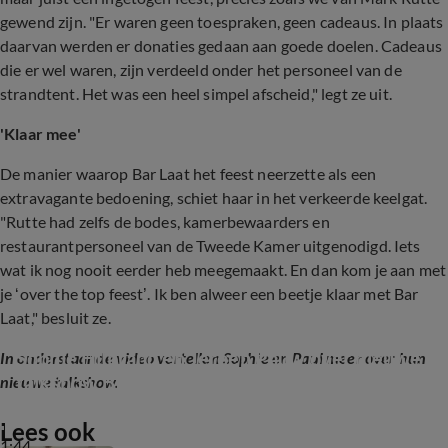
gewend zijn. "Er waren geen toespraken, geen cadeaus. In plaats
daarvan werden er donaties gedaan aan goede doelen. Cadeaus
die er wel waren, zijn verdeeld onder het personeel van de
strandtent. Het was een heel simpel afscheid," legt ze uit.
'Klaar mee'
De manier waarop Bar Laat het feest neerzette als een
extravagante bedoening, schiet haar in het verkeerde keelgat.
"Rutte had zelfs de bodes, kamerbewaarders en
restaurantpersoneel van de Tweede Kamer uitgenodigd. Iets
wat ik nog nooit eerder heb meegemaakt. En dan kom je aan met
je ‘over the top feest’. Ik ben alweer een beetje klaar met Bar
Laat," besluit ze.
Sophie Hilbrand en Jeroen Pauw over nieuwe 
In onderstaande video vertellen Sophie en Paul meer over hun
talkshow Bar Laat
nieuwe talkshow.
Lees ook
1:44