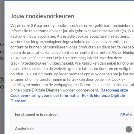
Jouw cookievoorkeuren
Wij en onze
29
partners gebruiken cookies en vergelijkbare technieken 
informatie te verzamelen over jou als gebruiker van onze website(s), jou
gedrag en jouw apparaten. Als je „Alle cookies accepteren” selecteert,
worden trackingtechnologieën ingeschakeld om onze advertenties en
Overzicht
Afleveringen
Tip
Entertainment
BN'ers
TV
Crime
Algemeen
content te kunnen personaliseren, onze producten en diensten te verbet
de redactie
Nieuwsbrief
en om de prestaties van advertenties en content te meten. Als je „Huidi
keuze opslaan” selecteert of je toestemming intrekt, worden deze
Volg Shownieuws
trackingtechnologieën uitgeschakeld. We gebruiken dan enkel functionel
essentiële cookies om de website goed te laten functioneren en veilig te
houden. Je kunt dit menu op ieder moment opnieuw openen om je keuzes
wijzigen of om je toestemming in te trekken door op de link Cookie-
Zoeken
instellingen onder aan de webpagina te klikken. Je selecties zullen overal
Overzicht
Entertainment
Spraakmakend
Reality
Crime
Video's
Afl
binnen onze Digitale Diensten worden doorgevoerd.
Raadpleeg onze
Cookieverklaring voor meer informatie.
Bekijk hier onze Digitale
Diensten.
Altijd ac
Functioneel & Essentieel
Analytisch