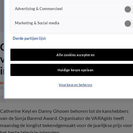
Advertising & Commercieel
Marketing & Social media
Derde partijen lijst
Catherine Keyl genomineerd
voor beste televisie-
Alle cookies accepteren
interview
Huidige keuze opslaan
BN'ERS
Voorkeuren beheren
3 okt 2022, 12:41
Catherine Keyl en Danny Ghosen behoren tot de kanshebbers
van de Sonja Barend Award. Organisator de VARAgids heeft
maandag de longlist bekendgemaakt voor de jaarlijkse prijs voor
het beste televisie-interview.