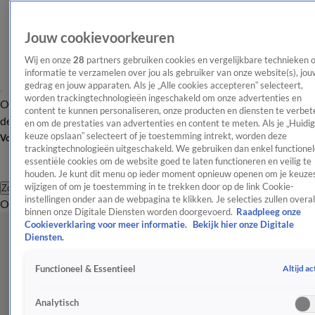
Jouw cookievoorkeuren
Wij en onze
28
partners gebruiken cookies en vergelijkbare technieken 
informatie te verzamelen over jou als gebruiker van onze website(s), jou
gedrag en jouw apparaten. Als je „Alle cookies accepteren” selecteert,
worden trackingtechnologieën ingeschakeld om onze advertenties en
Overzicht
Afleveringen
Tip
Entertainment
BN'ers
TV
Crime
Algemeen
content te kunnen personaliseren, onze producten en diensten te verbet
de redactie
Nieuwsbrief
en om de prestaties van advertenties en content te meten. Als je „Huidi
keuze opslaan” selecteert of je toestemming intrekt, worden deze
Volg Shownieuws
trackingtechnologieën uitgeschakeld. We gebruiken dan enkel functionel
essentiële cookies om de website goed te laten functioneren en veilig te
houden. Je kunt dit menu op ieder moment opnieuw openen om je keuzes
wijzigen of om je toestemming in te trekken door op de link Cookie-
Zoeken
instellingen onder aan de webpagina te klikken. Je selecties zullen overal
Overzicht
Entertainment
Spraakmakend
Reality
Crime
Video's
Afl
binnen onze Digitale Diensten worden doorgevoerd.
Raadpleeg onze
Cookieverklaring voor meer informatie.
Bekijk hier onze Digitale
Diensten.
Altijd ac
Functioneel & Essentieel
Analytisch