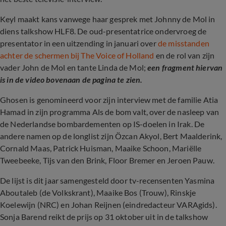
Keyl maakt kans vanwege haar gesprek met Johnny de Mol in
diens talkshow HLF8. De oud-presentatrice ondervroeg de
presentator in een uitzending in januari over
de misstanden
achter de schermen bij The Voice of Holland
en de rol van zijn
vader John de Mol en tante Linda de Mol;
een fragment hiervan
is in de video bovenaan de pagina te zien.
Ghosen is genomineerd voor zijn interview met de familie Atia
Hamad in zijn programma Als de bom valt, over de nasleep van
de Nederlandse bombardementen op IS-doelen in Irak. De
andere namen op de longlist zijn Özcan Akyol, Bert Maalderink,
Cornald Maas, Patrick Huisman, Maaike Schoon, Mariëlle
Tweebeeke, Tijs van den Brink, Floor Bremer en Jeroen Pauw.
De lijst is dit jaar samengesteld door tv-recensenten Yasmina
Aboutaleb (de Volkskrant), Maaike Bos (Trouw), Rinskje
Koelewijn (NRC) en Johan Reijnen (eindredacteur VARAgids).
Sonja Barend reikt de prijs op 31 oktober uit in de talkshow