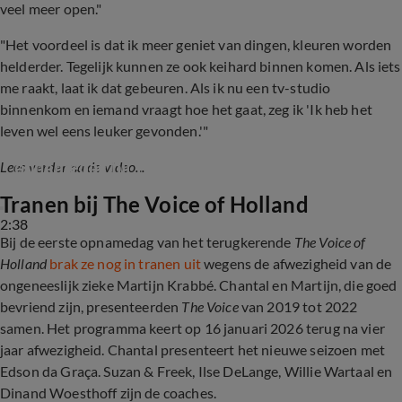
veel meer open."
"Het voordeel is dat ik meer geniet van dingen, kleuren worden
helderder. Tegelijk kunnen ze ook keihard binnen komen. Als iets
me raakt, laat ik dat gebeuren. Als ik nu een tv-studio
binnenkom en iemand vraagt hoe het gaat, zeg ik 'Ik heb het
leven wel eens leuker gevonden.'"
Tranen bij Chantal Janzen tijdens eerste 
opnamedag bij The Voice
Lees verder na de video...
Tranen bij The Voice of Holland
2:38
Bij de eerste opnamedag van het terugkerende
The Voice of
Holland
brak ze nog in tranen uit
wegens de afwezigheid van de
ongeneeslijk zieke Martijn Krabbé. Chantal en Martijn, die goed
bevriend zijn, presenteerden
The Voice
van 2019 tot 2022
samen. Het programma keert op 16 januari 2026 terug na vier
jaar afwezigheid. Chantal presenteert het nieuwe seizoen met
Edson da Graça. Suzan & Freek, Ilse DeLange, Willie Wartaal en
Dinand Woesthoff zijn de coaches.