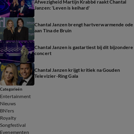
Afwezigheid Martijn Krabbé raakt Chantal
Janzen: 'Leven is keihard'
Chantal Janzen brengt hartverwarmende ode
aan Tina de Bruin
Chantal Janzen is gastartiest bij dit bijzondere
concert
Chantal Janzen krijgt kritiek na Gouden
Televizier-Ring Gala
Categorieën
Entertainment
Nieuws
BN'ers
Royalty
Songfestival
Evenementen