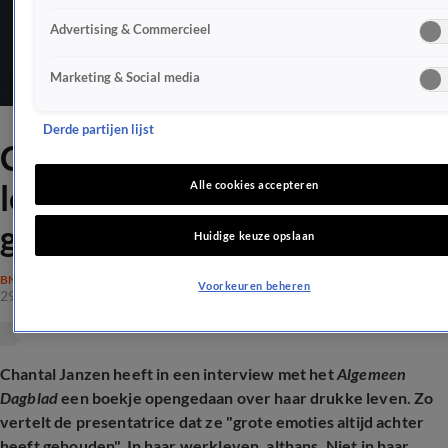
Advertising & Commercieel
Marketing & Social media
Derde partijen lijst
Chantal Janzen: 'Ik heb het
leven wel eens leuker
Alle cookies accepteren
gevonden'
Huidige keuze opslaan
BN'ERS
Voorkeuren beheren
29 dec 2025, 18:59
Chantal Janzen heeft in een interview met het
Algemeen
Dagblad
een boekje opengedaan over haar drukke leven. Zo
vertelt de presentatrice dat ze "grote emoties altijd achter
heeft gehouden". In haar werkleven, althans. Niet in haar