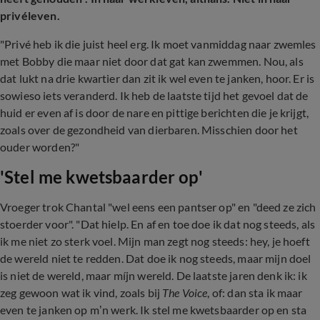
privéleven.
"Privé heb ik die juist heel erg. Ik moet vanmiddag naar zwemles
met Bobby die maar niet door dat gat kan zwemmen. Nou, als
dat lukt na drie kwartier dan zit ik wel even te janken, hoor. Er is
sowieso iets veranderd. Ik heb de laatste tijd het gevoel dat de
huid er even af is door de nare en pittige berichten die je krijgt,
zoals over de gezondheid van dierbaren. Misschien door het
ouder worden?"
'Stel me kwetsbaarder op'
Vroeger trok Chantal "wel eens een pantser op" en "deed ze zich
stoerder voor". "Dat hielp. En af en toe doe ik dat nog steeds, als
ik me niet zo sterk voel. Mijn man zegt nog steeds: hey, je hoeft
de wereld niet te redden. Dat doe ik nog steeds, maar mijn doel
is niet de wereld, maar míjn wereld. De laatste jaren denk ik: ik
zeg gewoon wat ik vind, zoals bij
The Voice
, of: dan sta ik maar
even te janken op m’n werk. Ik stel me kwetsbaarder op en sta