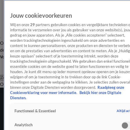
Jouw cookievoorkeuren
Wij en onze
29
partners gebruiken cookies en vergelijkbare technieken 
informatie te verzamelen over jou als gebruiker van onze website(s), jou
gedrag en jouw apparaten. Als je „Alle cookies accepteren” selecteert,
worden trackingtechnologieën ingeschakeld om onze advertenties en
Overzicht
Afleveringen
Tip
Entertainment
BN'ers
TV
Crime
Algemeen
content te kunnen personaliseren, onze producten en diensten te verbet
de redactie
Nieuwsbrief
en om de prestaties van advertenties en content te meten. Als je „Huidi
keuze opslaan” selecteert of je toestemming intrekt, worden deze
Volg Shownieuws
trackingtechnologieën uitgeschakeld. We gebruiken dan enkel functionel
essentiële cookies om de website goed te laten functioneren en veilig te
houden. Je kunt dit menu op ieder moment opnieuw openen om je keuzes
wijzigen of om je toestemming in te trekken door op de link Cookie-
Zoeken
instellingen onder aan de webpagina te klikken. Je selecties zullen overal
Overzicht
Entertainment
Spraakmakend
Reality
Crime
Video's
Afl
binnen onze Digitale Diensten worden doorgevoerd.
Raadpleeg onze
Cookieverklaring voor meer informatie.
Bekijk hier onze Digitale
Diensten.
Altijd ac
Functioneel & Essentieel
Analytisch