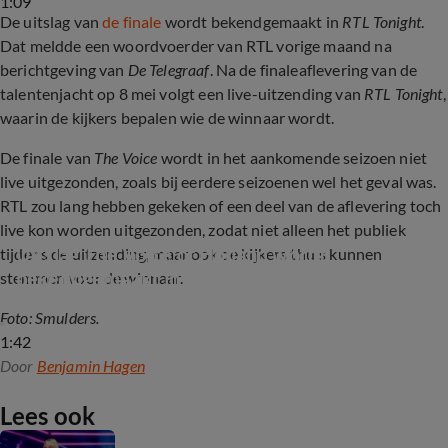
1:09
De uitslag van
de finale
wordt bekendgemaakt in
RTL Tonight
.
Dat meldde een woordvoerder van RTL vorige maand na
berichtgeving van
De Telegraaf
. Na de finaleaflevering van de
talentenjacht op 8 mei volgt een live-uitzending van
RTL Tonight
,
waarin de kijkers bepalen wie de winnaar wordt.
De finale van
The Voice
wordt in het aankomende seizoen niet
live uitgezonden, zoals bij eerdere seizoenen wel het geval was.
RTL zou lang hebben gekeken of een deel van de aflevering toch
live kon worden uitgezonden, zodat niet alleen het publiek
Uitslag The Voice of Holland wordt 
tijdens de uitzending, maar ook de kijkers thuis kunnen
bekendgemaakt in RTL Tonight
stemmen voor de winnaar.
Foto: Smulders.
1:42
Door
Benjamin Hagen
Lees ook