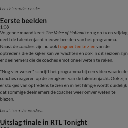
Chantal Janzen en Edson da Graça over het 
gemis van Martijn Krabbé bij The Voice
Lees hieronder verder...
Eerste beelden
1:08
Volgende maand keert
The Voice of Holland
terug op tv en vrijdag
deelt de talentenjacht nieuwe beelden van het programma.
Naast de coaches zijn nu ook
fragmenten te zien
van de
optredens die de kijker kan verwachten en ook in dit seizoen zijn
er deelnemers die de coaches emotioneel weten te raken.
"Nog vier weken", schrijft het programma bij een video waarin de
coaches reageren op de terugkeer van de talentenjacht. Ook zijn
er stukjes van optredens te zien en in het filmpje wordt duidelijk
dat sommige deelnemers de coaches weer omver weten te
blazen.
Eerste beelden van doorstart The Voice of 
Holland
Lees hieronder verder...
Uitslag finale in RTL Tonight