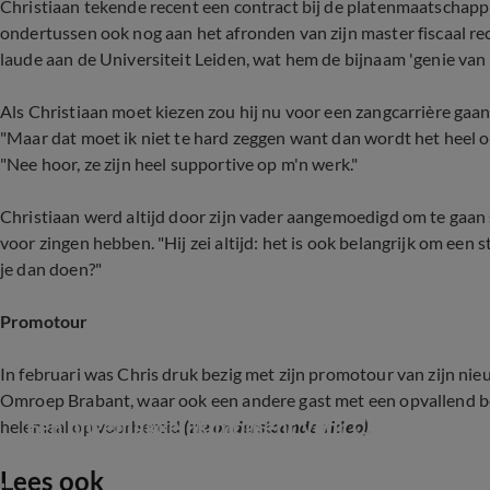
Christiaan tekende recent een contract bij de platenmaatschappij
ondertussen ook nog aan het afronden van zijn master fiscaal rec
laude aan de Universiteit Leiden, wat hem de bijnaam 'genie van 
Als Christiaan moet kiezen zou hij nu voor een zangcarrière gaan. 
"Maar dat moet ik niet te hard zeggen want dan wordt het heel 
"Nee hoor, ze zijn heel supportive op m'n werk."
Christiaan werd altijd door zijn vader aangemoedigd om te gaan
voor zingen hebben. "Hij zei altijd: het is ook belangrijk om een 
je dan doen?"
Promotour
In februari was Chris druk bezig met zijn promotour van zijn n
Omroep Brabant, waar ook een andere gast met een opvallend ber
Een ongemakkelijk moment voor Christiaan Ba
helemaal op voorbereid
(zie onderstaande video).
Lees ook