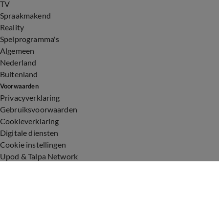
TV
Spraakmakend
Reality
Spelprogramma's
Algemeen
Nederland
Buitenland
Voorwaarden
Privacyverklaring
Gebruiksvoorwaarden
Cookieverklaring
Digitale diensten
Cookie instellingen
Upod & Talpa Network
Adverteren
Vacatures
Publieksservice
Toegankelijkheid
Over ons