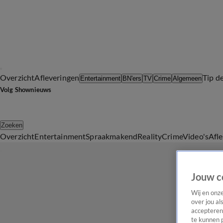
Overzicht
Afleveringen
Tip d
Entertainment
BN'ers
TV
Crime
Algemeen
Volg Shownieuws
Zoeken
Overzicht
Entertainment
Spraakmakend
Reality
Crime
Video's
Afl
Jouw c
Wij en onz
over jou al
accepteren
te kunnen 