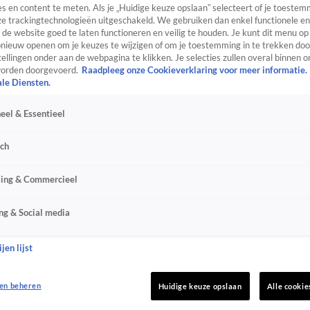
s en content te meten. Als je „Huidige keuze opslaan” selecteert of je toestemm
e trackingtechnologieën uitgeschakeld. We gebruiken dan enkel functionele en
de website goed te laten functioneren en veilig te houden. Je kunt dit menu op
ieuw openen om je keuzes te wijzigen of om je toestemming in te trekken door
ellingen onder aan de webpagina te klikken. Je selecties zullen overal binnen o
orden doorgevoerd.
Raadpleeg onze Cookieverklaring voor meer informatie.
ale Diensten.
eel & Essentieel
sch
sing & Commercieel
ng & Social media
jen lijst
en beheren
Huidige keuze opslaan
Alle cookie