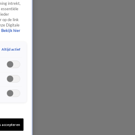
ing intrekt,
 essentiële
 ieder
 op de link
nze Digitale
Bekijk hier
Altijd actief
s accepteren