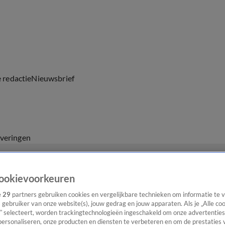
e redactie
Nieuwsbrief
everingen
ookievoorkeuren
e
29
partners gebruiken cookies en vergelijkbare technieken om informatie te
s gebruiker van onze website(s), jouw gedrag en jouw apparaten. Als je „Alle co
” selecteert, worden trackingtechnologieën ingeschakeld om onze advertenties
personaliseren, onze producten en diensten te verbeteren en om de prestaties 