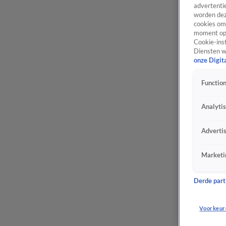
advertentie
worden dez
cookies om 
moment opn
Cookie-inst
Diensten w
onze Digit
Function
Analyti
Adverti
Marketi
Derde parti
Voorkeur