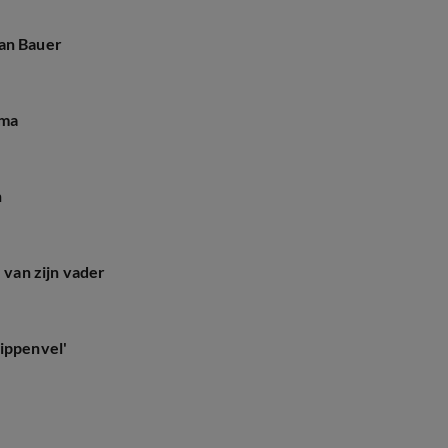
aan Bauer
oma
n
 van zijn vader
Kippenvel'