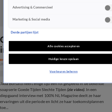
Advertising & Commercieel
Marketing & Social media
Derde partijen lijst
Comeback voor Jada Borsato
in GTST?!
Alle cookies accepteren
Huidige keuze opslaan
BN'ERS
28 mrt 2024, 12:35
Voorkeuren beheren
Jada Borsato heeft enige tijd een rol gespeeld in de bekende
soapserie Goede Tijden Slechte Tijden
(zie video)
. In een
diepgaand interview met 100% NL Magazine deelt ze haar
ervaringen uit die periode en licht ze haar toekomstplannen
toe...