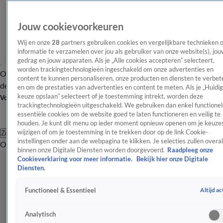
Jouw cookievoorkeuren
Wij en onze
28
partners gebruiken cookies en vergelijkbare technieken 
informatie te verzamelen over jou als gebruiker van onze website(s), jou
gedrag en jouw apparaten. Als je „Alle cookies accepteren” selecteert,
worden trackingtechnologieën ingeschakeld om onze advertenties en
Overzicht
Afleveringen
Tip
Entertainment
BN'ers
TV
Crime
Algemeen
content te kunnen personaliseren, onze producten en diensten te verbet
de redactie
Nieuwsbrief
en om de prestaties van advertenties en content te meten. Als je „Huidi
keuze opslaan” selecteert of je toestemming intrekt, worden deze
Volg Shownieuws
trackingtechnologieën uitgeschakeld. We gebruiken dan enkel functionel
essentiële cookies om de website goed te laten functioneren en veilig te
houden. Je kunt dit menu op ieder moment opnieuw openen om je keuzes
wijzigen of om je toestemming in te trekken door op de link Cookie-
Zoeken
instellingen onder aan de webpagina te klikken. Je selecties zullen overal
Overzicht
Entertainment
Spraakmakend
Reality
Crime
Video's
Afl
binnen onze Digitale Diensten worden doorgevoerd.
Raadpleeg onze
Cookieverklaring voor meer informatie.
Bekijk hier onze Digitale
Diensten.
Altijd ac
Functioneel & Essentieel
Analytisch