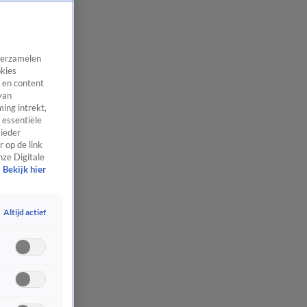
 verzamelen
okies
 en content
van
ing intrekt,
 essentiële
 ieder
 op de link
nze Digitale
Bekijk hier
Altijd actief