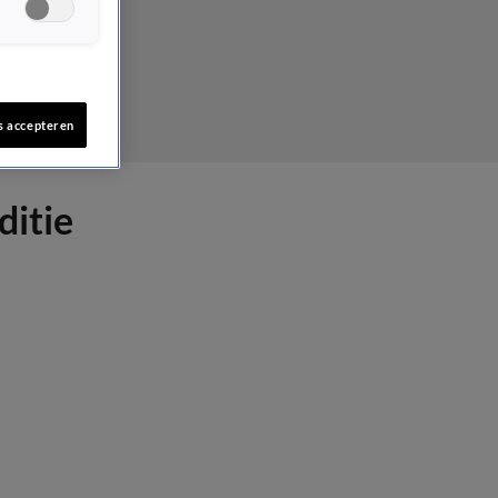
s accepteren
ditie