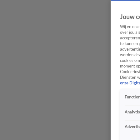
Jouw c
Wij en onz
over jou al
accepteren
te kunnen 
advertentie
worden dez
cookies om 
moment opn
Cookie-inst
Diensten w
onze Digit
Function
Analyti
Adverti