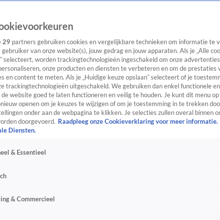
ookievoorkeuren
e
29
partners gebruiken cookies en vergelijkbare technieken om informatie te
s gebruiker van onze website(s), jouw gedrag en jouw apparaten. Als je „Alle co
” selecteert, worden trackingtechnologieën ingeschakeld om onze advertenties
personaliseren, onze producten en diensten te verbeteren en om de prestaties 
s en content te meten. Als je „Huidige keuze opslaan” selecteert of je toestemm
e trackingtechnologieën uitgeschakeld. We gebruiken dan enkel functionele en
de website goed te laten functioneren en veilig te houden. Je kunt dit menu op
ieuw openen om je keuzes te wijzigen of om je toestemming in te trekken door
ellingen onder aan de webpagina te klikken. Je selecties zullen overal binnen o
orden doorgevoerd.
Raadpleeg onze Cookieverklaring voor meer informatie.
ale Diensten.
eel & Essentieel
sch
sing & Commercieel