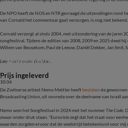
De NPO heeft de NOS en NTR gevraagd de uitzendingen rond he
van Cornald het commentaar gaat verzorgen, is nog niet bekend.
Cornald verzorgt al sinds 2004, met uitzondering van de jaren 2
songfestival. Tijdens de edities van 2008, 2009 en 2025 deed hij
Willem van Beusekom, Paul de Leeuw, Daniël Dekker, Jan Smit, S
Nederland doet niet mee aan Eurovisie Songfes
Lees verder onder de video...
Prijs ingeleverd
10:36
De Zwitserse artiest Nemo Mettler heeft
besloten
de gewonnen E
Broadcasting Union, uit onvrede over de deelname van Israël aan
Nemo won het Songfestival in 2024 met het nummer
The Code
. 
zwaar onder druk staan. "Eurovisie zegt dat het staat voor eenhe
waarden zorgden ervoor dat de wedstrijd betekenisvol voor mij 