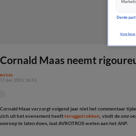
Marketi
Derde parti
Voorkeur
Cornald Maas neemt rigoureus
BN'ERS
17 dec 2025, 16:55
Cornald Maas verzorgt volgend jaar niet het commentaar tij
zich uit het evenement heeft
teruggetrokken
, vindt de omroe
omroep te laten doen, laat AVROTROS weten aan het
ANP
.