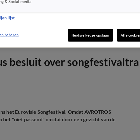
ng & Social media
jen lijst
en beheren
Huidige keuze opslaan
Alle cookie
 besluit over songfestivaltra
dens het Eurovisie Songfestival. Omdat AVROTROS
p het "niet passend" om dat door een gezicht van de