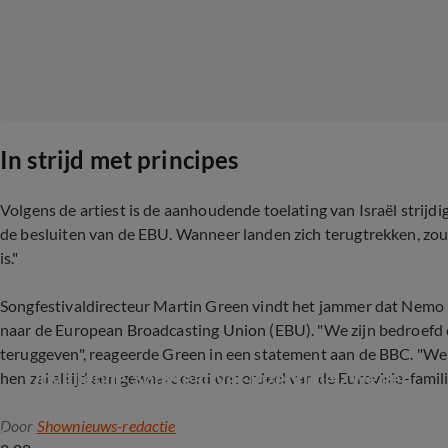
In strijd met principes
Volgens de artiest is de aanhoudende toelating van Israël strijdi
de besluiten van de EBU. Wanneer landen zich terugtrekken, zou 
is."
Songfestivaldirecteur Martin Green vindt het jammer dat Nemo h
naar de European Broadcasting Union (EBU). "We zijn bedroefd d
teruggeven", reageerde Green in een statement aan de BBC. "We
Opvallende Songfestival-inzending Zweden
hen zal altijd een gewaardeerd onderdeel van de Eurovisie-familie
Door
Shownieuws-redactie