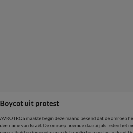
Boycot uit protest
AVROTROS maakte begin deze maand bekend dat de omroep het s
deelname van Israël. De omroep noemde daarbij als reden het me
persvrijheid en inmenging van de Israëlische regering in de editie