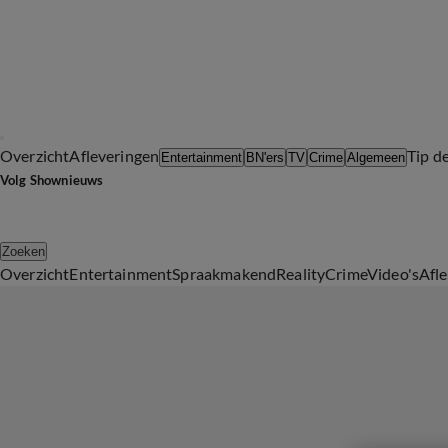
Overzicht
Afleveringen
Tip d
Entertainment
BN'ers
TV
Crime
Algemeen
Volg Shownieuws
Zoeken
Overzicht
Entertainment
Spraakmakend
Reality
Crime
Video's
Afl