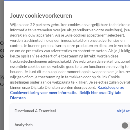
Jouw cookievoorkeuren
Wij en onze
29
partners gebruiken cookies en vergelijkbare technieken 
informatie te verzamelen over jou als gebruiker van onze website(s), jou
gedrag en jouw apparaten. Als je „Alle cookies accepteren” selecteert,
worden trackingtechnologieën ingeschakeld om onze advertenties en
Overzicht
Afleveringen
Tip
Entertainment
BN'ers
TV
Crime
Algemeen
content te kunnen personaliseren, onze producten en diensten te verbet
de redactie
Nieuwsbrief
en om de prestaties van advertenties en content te meten. Als je „Huidi
keuze opslaan” selecteert of je toestemming intrekt, worden deze
Volg Shownieuws
trackingtechnologieën uitgeschakeld. We gebruiken dan enkel functionel
essentiële cookies om de website goed te laten functioneren en veilig te
houden. Je kunt dit menu op ieder moment opnieuw openen om je keuzes
wijzigen of om je toestemming in te trekken door op de link Cookie-
Zoeken
instellingen onder aan de webpagina te klikken. Je selecties zullen overal
Overzicht
Entertainment
Spraakmakend
Reality
Crime
Video's
Afl
binnen onze Digitale Diensten worden doorgevoerd.
Raadpleeg onze
Cookieverklaring voor meer informatie.
Bekijk hier onze Digitale
Diensten.
Altijd ac
Functioneel & Essentieel
Analytisch