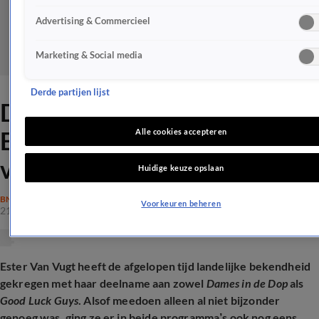
Advertising & Commercieel
Marketing & Social media
Derde partijen lijst
Dames in de Dop-winnares
Essociaal deelt fors budget
Alle cookies accepteren
voor eerste koopwoning
Huidige keuze opslaan
BN'ERS
Voorkeuren beheren
21 jan 2026, 18:11
Ester Van Vugt heeft de afgelopen tijd landelijke bekendheid
gekregen met haar deelname aan zowel
Dames in de Dop
als
Good Luck Guys
. Alsof meedoen alleen al niet bijzonder
genoeg was, ging ze er in beide programma’s ook nog eens