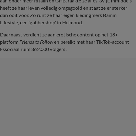
aan onder meer Ritalin en GHB, raakte ze alles kwijt. Inmiddels
heeft ze haar leven volledig omgegooid en staat ze er sterker
dan ooit voor. Zo runt ze haar eigen kledingmerk Bamm
Lifestyle, een 'gabbershop' in Helmond.
Daarnaast verdient ze aan erotische content op het 18+-
platform
Friends to Follow
en bereikt met haar TikTok-account
Essociaal ruim 362.000 volgers.